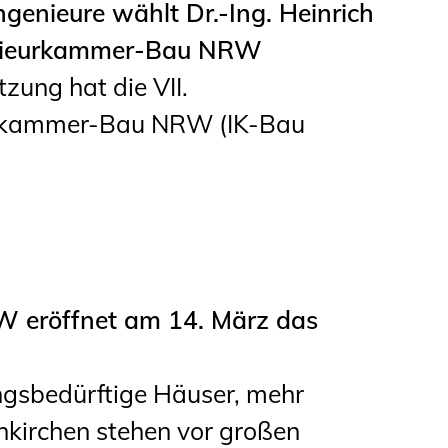
genieure wählt Dr.-Ing. Heinrich
Informationen für
enieurkammer-Bau NRW
Schülerinnen, Schüler
tzung hat die VII.
und Studierende
urkammer-Bau NRW (IK-Bau
Projekte für
Schülerinnen und
Schüler
START.ING. Das
Studierenden Praxis-
W eröffnet am 14. März das
Programm
Wissenswertes für
gsbedürftige Häuser, mehr
Studierende
enkirchen stehen vor großen
Wettbewerbe für