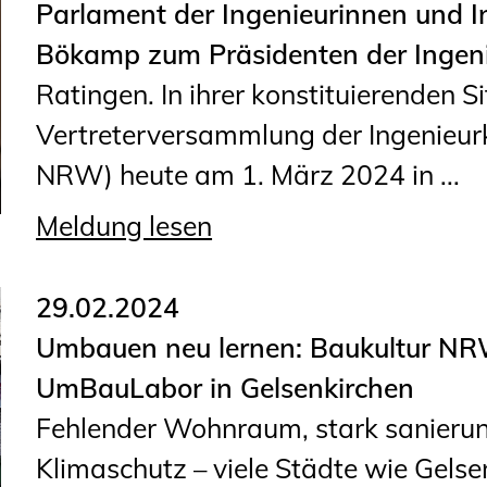
Parlament der Ingenieurinnen und In
Geschäftsstelle
Bökamp zum Präsidenten der Ing
Mitgliedschaft
Ratingen. In ihrer konstituierenden Si
Veranstaltungsformate
Vertreterversammlung der Ingenie
Unsere Publikationen
NRW) heute am 1. März 2024 in ...
Informationen für
Fortbildungsträger
Meldung lesen
Anträge, Anzeigen, Formulare
29.02.2024
Fortbildung/Seminare
Umbauen neu lernen: Baukultur NR
UmBauLabor in Gelsenkirchen
Informationen für
Fehlender Wohnraum, stark sanierun
Ingenieurinnen und Ingenieure
Klimaschutz – viele Städte wie Gels
Recht