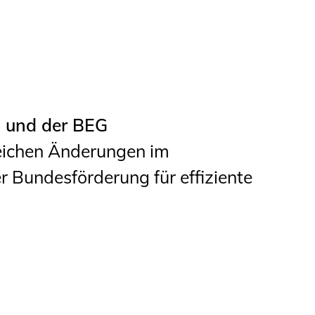
Studierende
BLING.BLING.
Kammer Newsletter
Presse
 und der BEG
eichen Änderungen im
Kontakt und Anfahrt
 Bundesförderung für effiziente
Impressum
Datenschutz
Ingenieurakademie
West