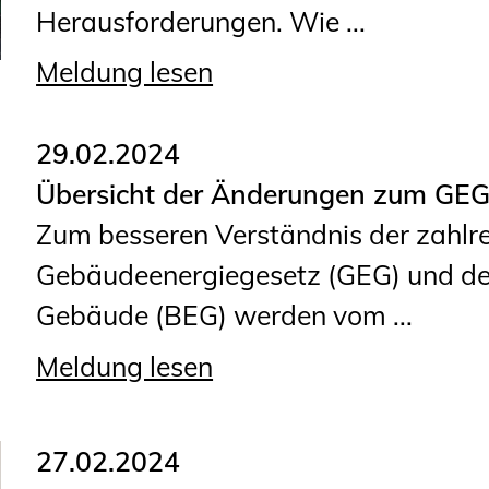
Herausforderungen. Wie ...
Planungswettbewerbe
Publikationen
Meldung lesen
Stellenbörse
29.02.2024
Staatlich anerkannte
Übersicht der Änderungen zum GEG
Sachverständige
Zum besseren Verständnis der zahlr
Öffentlich bestellte und
Gebäudeenergiegesetz (GEG) und der
vereidigte Sachverständige
Gebäude (BEG) werden vom ...
Prüfsachverständige
Meldung lesen
Qualifizierte Tragwerksplaner/-
innen
Bauvorlageberechtigte
27.02.2024