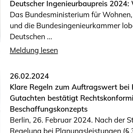
Sachkundige für Zustands- und
Deutscher Ingenieurbaupreis 2024: 
Funktionsprüfung privater
Das Bundesministerium für Wohnen
Abwasserleitungen
und die Bundesingenieurkammer lobe
Vereinbarungen mit
Deutschen ...
Ingenieurkammern
Meldung lesen
Büronachfolge
Zusatzqualifikationen
26.02.2024
Klare Regeln zum Auftragswert bei
Gutachten bestätigt Rechtskonformit
Beschaffungskonzepts
Berlin, 26. Februar 2024. Nach der S
Regelung bei Planungsleistungen (§ 