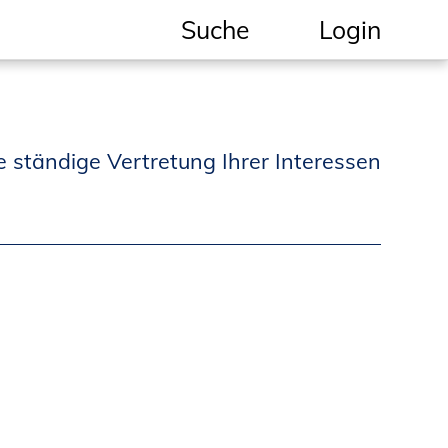
Suche
Login
Geschützter Bereich
Informationen für
e ständige Vertretung Ihrer Interessen
Auftraggeber und
Verbraucher
Ingenieursuche
(Mitglieder der IK-Bau
NRW)
Fachlisten
Bauherren-ABC