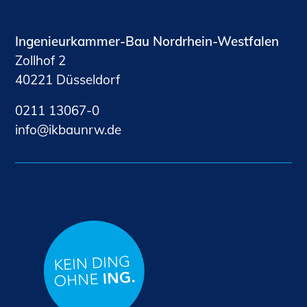
Ingenieurkammer-Bau Nordrhein-Westfalen
Zollhof 2
40221 Düsseldorf
0211 13067-0
nf
kb
nrw
d