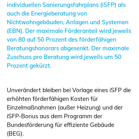
Sachkundige für Zustands- und
individuellen Sanierungsfahrplans (iSFP) als
Funktionsprüfung privater
auch die Energieberatung von
Abwasserleitungen
Nichtwohngebäuden, Anlagen und Systemen
Vereinbarungen mit
(EBN). Der maximale Förderanteil wird jeweils
Ingenieurkammern
von 80 auf 50 Prozent des förderfähigen
Büronachfolge
Beratungshonorars abgesenkt. Der maximale
Zusatzqualifikationen
Zuschuss pro Beratung wird jeweils um 50
Prozent gekürzt.
Geschützter Bereich
Informationen für Auftraggeber und
Verbraucher
Unverändert bleiben bei Vorlage eines iSFP die
Ingenieursuche (Mitglieder der IK-Bau
erhöhten förderfähigen Kosten für
NRW)
Einzelmaßnahmen (außer Heizung) und der
Fachlisten
iSFP-Bonus aus dem Programm der
Bauherren-ABC
Bundesförderung für effiziente Gebäude
Informationen für Schülerinnen,
(BEG).