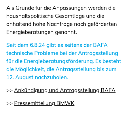
Schüler und Studierende
Als Gründe für die Anpassungen werden die
Projekte für Schülerinnen und Schüler
haushaltspolitische Gesamtlage und die
START.ING. Das Studierenden Praxis-
anhaltend hohe Nachfrage nach geförderten
Programm
Energieberatungen genannt.
Wissenswertes für Studierende
Wettbewerbe für Studierende
Seit dem 6.8.24 gibt es seitens der BAFA
BLING.BLING.
technische Probleme bei der Antragsstellung
für die Energieberatungsförderung. Es besteht
Kammer Newsletter
die Möglichkeit, die Antragsstellung bis zum
Presse
12. August nachzuholen.
Kontakt und Anfahrt
>>
Ankündigung und Antragsstellung BAFA
Impressum
Datenschutz
>>
Pressemitteilung BMWK
Ingenieurakademie West