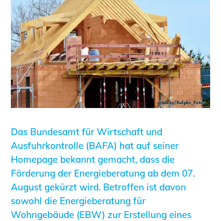
Informationen für Fortbildungsträger
Anträge, Anzeigen, Formulare
Fortbildung/Seminare
Informationen für Ingenieurinnen
und Ingenieure
Recht
Planungswettbewerbe
Publikationen
Stellenbörse
Das Bundesamt für Wirtschaft und
Staatlich anerkannte Sachverständige
Ausfuhrkontrolle (BAFA) hat auf seiner
Öffentlich bestellte und vereidigte
Homepage bekannt gemacht, dass die
Sachverständige
Förderung der Energieberatung ab dem 07.
Prüfsachverständige
August gekürzt wird. Betroffen ist davon
Qualifizierte Tragwerksplaner/-innen
sowohl die Energieberatung für
Bauvorlageberechtigte
Wohngebäude (EBW) zur Erstellung eines