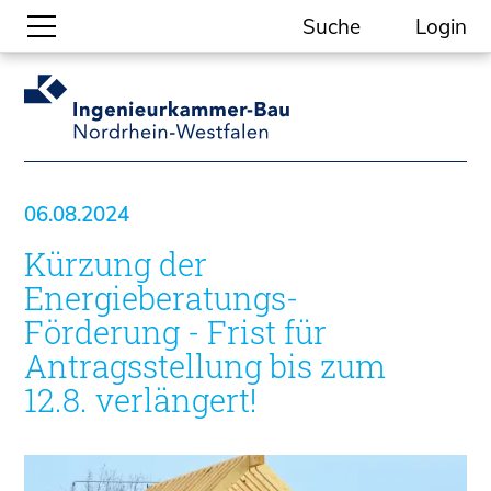
Suche
Login
Gesellschaftliche Themen
Aktuelle Meldungen
Kammer-Themen
06.08.2024
Kein Ding ohne ING.
Kürzung der
Ingenieurkammer-Bau NRW
Willkommen bei der Kammer
Energieberatungs-
Aufgaben
Förderung - Frist für
Gremien
Antragsstellung bis zum
Geschäftsstelle
12.8. verlängert!
Mitgliedschaft
Veranstaltungsformate
Unsere Publikationen