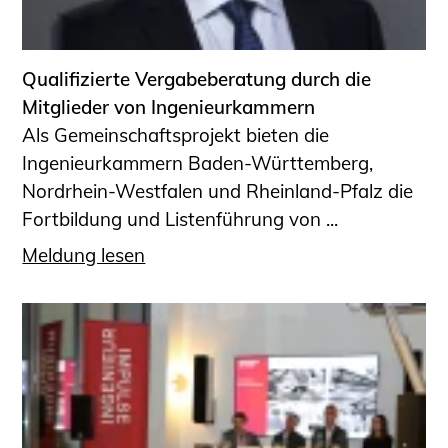
Informationen für Fortbildungsträger
Anträge, Anzeigen, Formulare
Qualifizierte Vergabeberatung durch die
Fortbildung/Seminare
Mitglieder von Ingenieurkammern
Informationen für Ingenieurinnen
Als Gemeinschaftsprojekt bieten die
und Ingenieure
Ingenieurkammern Baden-Württemberg,
Recht
Nordrhein-Westfalen und Rheinland-Pfalz die
Planungswettbewerbe
Fortbildung und Listenführung von ...
Publikationen
Meldung lesen
Stellenbörse
Staatlich anerkannte Sachverständige
Öffentlich bestellte und vereidigte
Sachverständige
Prüfsachverständige
Qualifizierte Tragwerksplaner/-innen
Bauvorlageberechtigte