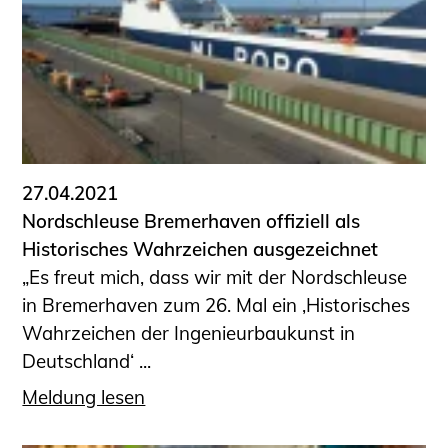
Schüler und Studierende
Projekte für Schülerinnen und Schüler
START.ING. Das Studierenden Praxis-
Programm
Wissenswertes für Studierende
Wettbewerbe für Studierende
BLING.BLING.
27.04.2021
Kammer Newsletter
Nordschleuse Bremerhaven offiziell als
Historisches Wahrzeichen ausgezeichnet
Presse
„Es freut mich, dass wir mit der Nordschleuse
Kontakt und Anfahrt
in Bremerhaven zum 26. Mal ein ‚Historisches
Impressum
Wahrzeichen der Ingenieurbaukunst in
Datenschutz
Deutschland‘ ...
Ingenieurakademie West
Meldung lesen