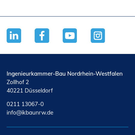
Ingenieurkammer-Bau Nordrhein-Westfalen
Zollhof 2
40221 Düsseldorf
0211 13067-0
nf
kb
nrw
d