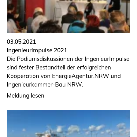
Sachkundige für Zustands- und
Funktionsprüfung privater
Abwasserleitungen
Vereinbarungen mit
Ingenieurkammern
03.05.2021
Büronachfolge
Ingenieurimpulse 2021
Zusatzqualifikationen
Die Podiumsdiskussionen der IngenieurImpulse
Geschützter Bereich
sind fester Bestandteil der erfolgreichen
Kooperation von EnergieAgentur.NRW und
Informationen für Auftraggeber und
Ingenieurkammer-Bau NRW.
Verbraucher
Ingenieursuche (Mitglieder der IK-Bau
Meldung lesen
NRW)
Fachlisten
Bauherren-ABC
Informationen für Schülerinnen,