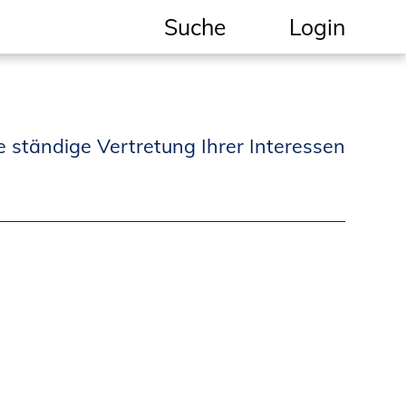
Suche
Login
Geschützter Bereich
Informationen für
e ständige Vertretung Ihrer Interessen
Auftraggeber und
Verbraucher
Ingenieursuche
(Mitglieder der IK-Bau
NRW)
Fachlisten
Bauherren-ABC