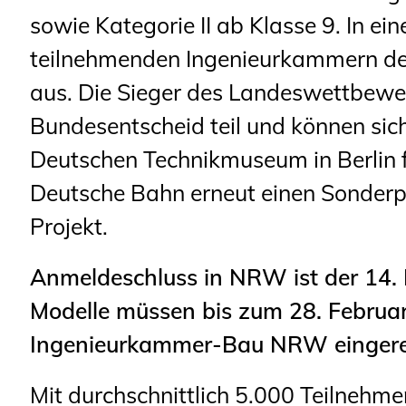
Sachkundige für Zustands- und
sowie Kategorie II ab Klasse 9. In ein
Funktionsprüfung privater
teilnehmenden Ingenieurkammern de
Abwasserleitungen
aus. Die Sieger des Landeswettbe
Vereinbarungen mit
Bundesentscheid teil und können sic
Ingenieurkammern
Deutschen Technikmuseum in Berlin f
Büronachfolge
Deutsche Bahn erneut einen Sonderpr
Zusatzqualifikationen
Projekt.
Anmeldeschluss in NRW ist der 14. 
Modelle müssen bis zum 28. Februar 
Ingenieurkammer-Bau NRW eingere
Mit durchschnittlich 5.000 Teilnehm