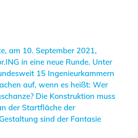
Informationen für
Schülerinnen, Schüler
und Studierende
Projekte für
te, am 10. September 2021,
Schülerinnen und
r.ING in eine neue Runde. Unter
Schüler
bundesweit 15 Ingenieurkammern
START.ING. Das
achen auf, wenn es heißt: Wer
Studierenden Praxis-
gschanze? Die Konstruktion muss
Programm
n der Startfläche der
Wissenswertes für
Gestaltung sind der Fantasie
Studierende
Wettbewerbe für