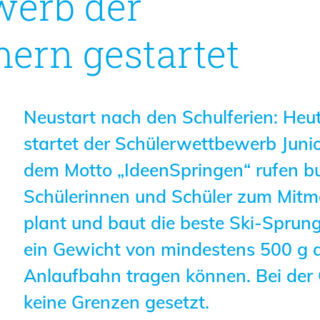
werb der
Geschäftsstelle
ern gestartet
Mitgliedschaft
Veranstaltungsformate
Unsere Publikationen
Neustart nach den Schulferien: Heu
Informationen für
startet der Schülerwettbewerb Junio
Fortbildungsträger
dem Motto „IdeenSpringen“ rufen 
Anträge, Anzeigen, Formulare
Schülerinnen und Schüler zum Mitm
plant und baut die beste Ski-Sprun
Fortbildung/Seminare
ein Gewicht von mindestens 500 g a
Informationen für
Anlaufbahn tragen können. Bei der 
Ingenieurinnen und Ingenieure
keine Grenzen gesetzt.
Recht