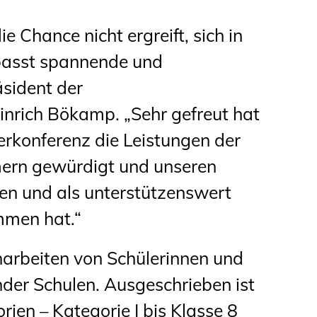
Studierende
die Chance nicht ergreift, sich in
BLING.BLING.
passt spannende und
Kammer Newsletter
äsident der
nrich Bökamp. „Sehr gefreut hat
Presse
erkonferenz die Leistungen der
Kontakt und Anfahrt
mern gewürdigt und unseren
Impressum
enen und als unterstützenswert
mmen hat.“
Datenschutz
narbeiten von Schülerinnen und
Ingenieurakademie
nder Schulen. Ausgeschrieben ist
West
ien – Kategorie I bis Klasse 8