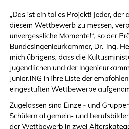
Planungswettbewerbe
„Das ist ein tolles Projekt! Jeder, der 
Publikationen
diesem Wettbewerb zu messen, ver
Stellenbörse
unvergessliche Momente!“, so der Pr
Staatlich anerkannte
Bundesingenieurkammer, Dr.-Ing. Hei
Sachverständige
mich übrigens, dass die Kultusminist
Öffentlich bestellte und
Jugendlichen und der Ingenieurkam
vereidigte Sachverständige
Junior.ING in ihre Liste der empfohl
Prüfsachverständige
eingestuften Wettbewerbe aufgeno
Qualifizierte Tragwerksplaner/-
Zugelassen sind Einzel- und Gruppe
innen
Schülern allgemein- und berufsbilde
Bauvorlageberechtigte
der Wettbewerb in zwei Alterskategor