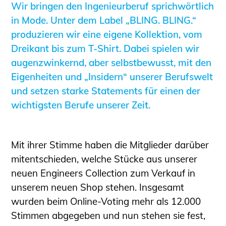
Wir bringen den Ingenieurberuf sprichwörtlich
Sachkundige für Zustands- und
in Mode. Unter dem Label „BLING. BLING.“
Funktionsprüfung privater
produzieren wir eine eigene Kollektion, vom
Abwasserleitungen
Dreikant bis zum T-Shirt. Dabei spielen wir
Vereinbarungen mit
augenzwinkernd, aber selbstbewusst, mit den
Ingenieurkammern
Eigenheiten und „Insidern“ unserer Berufswelt
Büronachfolge
und setzen starke Statements für einen der
Zusatzqualifikationen
wichtigsten Berufe unserer Zeit.
Geschützter Bereich
Informationen für Auftraggeber und
Verbraucher
Mit ihrer Stimme haben die Mitglieder darüber
Ingenieursuche (Mitglieder der IK-Bau
mitentschieden, welche Stücke aus unserer
NRW)
neuen Engineers Collection zum Verkauf in
Fachlisten
unserem neuen Shop stehen. Insgesamt
Bauherren-ABC
wurden beim Online-Voting mehr als 12.000
Stimmen abgegeben und nun stehen sie fest,
Informationen für Schülerinnen,