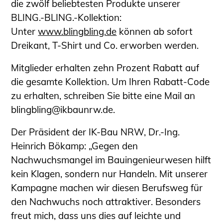
die zwölf beliebtesten Produkte unserer
Schüler und Studierende
BLING.-BLING.-Kollektion:
Projekte für Schülerinnen und Schüler
Unter
www.blingbling.de
können ab sofort
START.ING. Das Studierenden Praxis-
Dreikant, T-Shirt und Co. erworben werden.
Programm
Wissenswertes für Studierende
Mitglieder erhalten zehn Prozent Rabatt auf
Wettbewerbe für Studierende
die gesamte Kollektion. Um Ihren Rabatt-Code
BLING.BLING.
zu erhalten, schreiben Sie bitte eine Mail an
Kammer Newsletter
blingbling@ikbaunrw.de.
Presse
Der Präsident der IK-Bau NRW, Dr.-Ing.
Kontakt und Anfahrt
Heinrich Bökamp: „Gegen den
Impressum
Nachwuchsmangel im Bauingenieurwesen hilft
kein Klagen, sondern nur Handeln. Mit unserer
Datenschutz
Kampagne machen wir diesen Berufsweg für
Ingenieurakademie West
den Nachwuchs noch attraktiver. Besonders
freut mich, dass uns dies auf leichte und