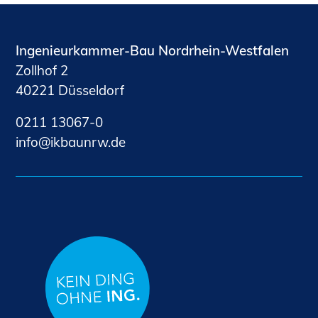
Ingenieurkammer-Bau Nordrhein-Westfalen
Zollhof 2
40221 Düsseldorf
0211 13067-0
nf
kb
nrw
d