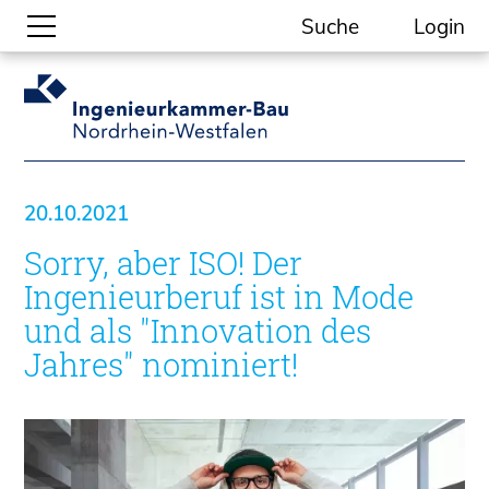
Suche
Login
Gesellschaftliche Themen
Aktuelle Meldungen
Kammer-Themen
20.10.2021
Kein Ding ohne ING.
Sorry, aber ISO! Der
Ingenieurkammer-Bau NRW
Willkommen bei der Kammer
Ingenieurberuf ist in Mode
Aufgaben
und als "Innovation des
Gremien
Jahres" nominiert!
Geschäftsstelle
Mitgliedschaft
Veranstaltungsformate
Unsere Publikationen