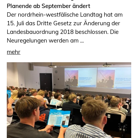
Schüler und Studierende
Planende ab September ändert
Projekte für Schülerinnen und Schüler
Der nordrhein-westfälische Landtag hat am
START.ING. Das Studierenden Praxis-
15. Juli das Dritte Gesetz zur Änderung der
Programm
Landesbauordnung 2018 beschlossen. Die
Wissenswertes für Studierende
Neuregelungen werden am ...
Wettbewerbe für Studierende
mehr
BLING.BLING.
Kammer Newsletter
Presse
Kontakt und Anfahrt
Impressum
Datenschutz
Ingenieurakademie West