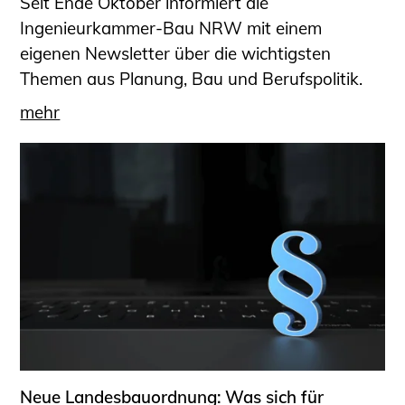
Seit Ende Oktober informiert die
Sachkundige für Zustands- und
Ingenieurkammer-Bau NRW mit einem
Funktionsprüfung privater
eigenen Newsletter über die wichtigsten
Abwasserleitungen
Themen aus Planung, Bau und Berufspolitik.
Vereinbarungen mit
mehr
Ingenieurkammern
Büronachfolge
Zusatzqualifikationen
Geschützter Bereich
Informationen für Auftraggeber und
Verbraucher
Ingenieursuche (Mitglieder der IK-Bau
NRW)
Fachlisten
Bauherren-ABC
Informationen für Schülerinnen,
Neue Landesbauordnung: Was sich für