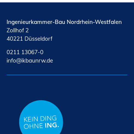
Ingenieurkammer-Bau Nordrhein-Westfalen
Zollhof 2
40221 Düsseldorf
0211 13067-0
nf
kb
nrw
d