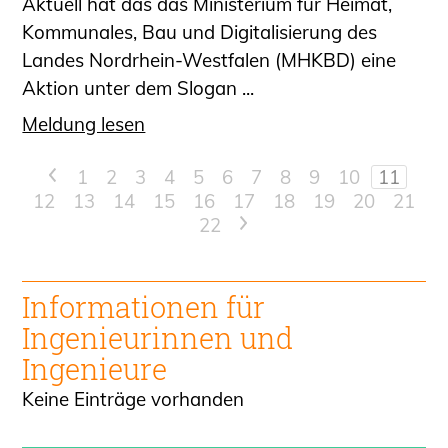
Aktuell hat das das Ministerium für Heimat,
Kommunales, Bau und Digitalisierung des
Landes Nordrhein-Westfalen (MHKBD) eine
Aktion unter dem Slogan ...
Meldung lesen
<
1
2
3
4
5
6
7
8
9
10
11
12
13
14
15
16
17
18
19
20
21
22
>
Informationen für
Ingenieur
innen und
Ingenieure
Keine Einträge vorhanden