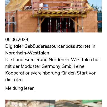
Sachkundige für Zustands- und
Funktionsprüfung privater
Abwasserleitungen
Vereinbarungen mit
Ingenieurkammern
Büronachfolge
05.06.2024
Zusatzqualifikationen
Digitaler Gebäuderessourcenpass startet in
Geschützter Bereich
Nordrhein-Westfalen
Die Landesregierung Nordrhein-Westfalen hat
Informationen für Auftraggeber und
mit der Madaster Germany GmbH eine
Verbraucher
Kooperationsvereinbarung für den Start von
Ingenieursuche (Mitglieder der IK-Bau
digitalen ...
NRW)
Fachlisten
Meldung lesen
Bauherren-ABC
Informationen für Schülerinnen,