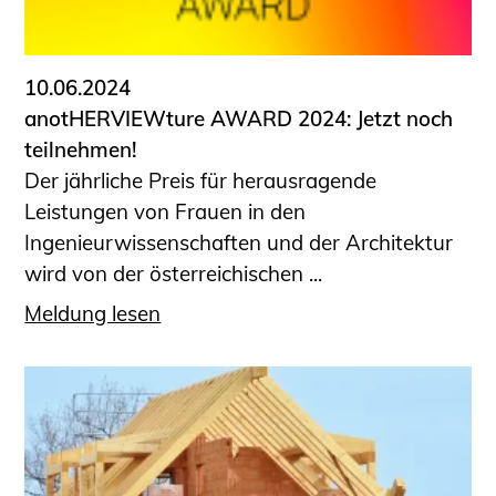
Informationen für Fortbildungsträger
Anträge, Anzeigen, Formulare
10.06.2024
Fortbildung/Seminare
anotHERVIEWture AWARD 2024: Jetzt noch
Informationen für Ingenieurinnen
teilnehmen!
und Ingenieure
Der jährliche Preis für herausragende
Recht
Leistungen von Frauen in den
Planungswettbewerbe
Ingenieurwissenschaften und der Architektur
Publikationen
wird von der österreichischen ...
Stellenbörse
Meldung lesen
Staatlich anerkannte Sachverständige
Öffentlich bestellte und vereidigte
Sachverständige
Prüfsachverständige
Qualifizierte Tragwerksplaner/-innen
Bauvorlageberechtigte