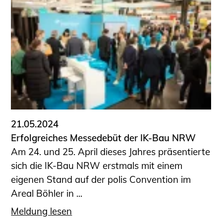
Schüler und Studierende
Projekte für Schülerinnen und Schüler
START.ING. Das Studierenden Praxis-
Programm
Wissenswertes für Studierende
Wettbewerbe für Studierende
BLING.BLING.
Kammer Newsletter
Presse
21.05.2024
Erfolgreiches Messedebüt der IK-Bau NRW
Kontakt und Anfahrt
Am 24. und 25. April dieses Jahres präsentierte
Impressum
sich die IK-Bau NRW erstmals mit einem
Datenschutz
eigenen Stand auf der polis Convention im
Areal Böhler in ...
Ingenieurakademie West
Meldung lesen