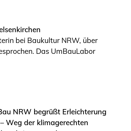
lsenkirchen
eiterin bei Baukultur NRW, über
gesprochen. Das UmBauLabor
Bau NRW begrüßt Erleichterung
 – Weg der klimagerechten