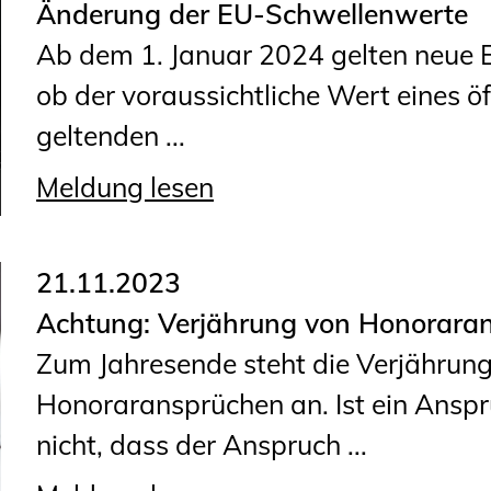
Änderung der EU-Schwellenwerte
Geschäftsstelle
Ab dem 1. Januar 2024 gelten neue 
Mitgliedschaft
ob der voraussichtliche Wert eines ö
Veranstaltungsformate
geltenden ...
Unsere Publikationen
Informationen für
Meldung lesen
Fortbildungsträger
21.11.2023
Anträge, Anzeigen, Formulare
Achtung: Verjährung von Honorara
Fortbildung/Seminare
Zum Jahresende steht die Verjährun
Informationen für
Honoraransprüchen an. Ist ein Anspr
Ingenieurinnen und Ingenieure
nicht, dass der Anspruch ...
Recht