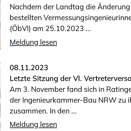
Sachkundige für Zustands- und
Nachdem der Landtag die Änderung z
Funktionsprüfung privater
bestellten Vermessungsingenieurin
Abwasserleitungen
(ÖbVI) am 25.10.2023 ...
Vereinbarungen mit
Meldung lesen
Ingenieurkammern
Büronachfolge
Zusatzqualifikationen
08.11.2023
Letzte Sitzung der VI. Vertreterver
Am 3. November fand sich in Rating
der Ingenieurkammer-Bau NRW zu ihr
zusammen. In den ...
Meldung lesen