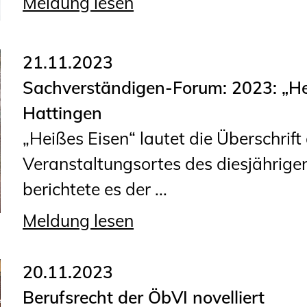
Meldung lesen
Planungswettbewerbe
Publikationen
21.11.2023
Stellenbörse
Sachverständigen-Forum: 2023: „Hei
Staatlich anerkannte
Hattingen
Sachverständige
„Heißes Eisen“ lautet die Überschrif
Öffentlich bestellte und
Veranstaltungsortes des diesjährig
vereidigte Sachverständige
berichtete es der ...
Prüfsachverständige
Meldung lesen
Qualifizierte Tragwerksplaner/-
innen
20.11.2023
Bauvorlageberechtigte
Berufsrecht der ÖbVI novelliert