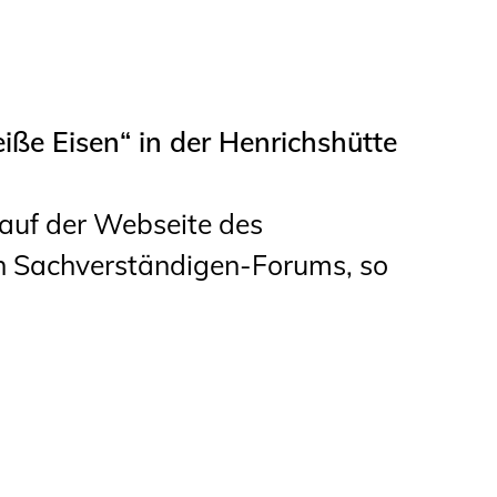
Studierende
BLING.BLING.
Kammer Newsletter
ße Eisen“ in der Henrichshütte
Presse
t auf der Webseite des
Kontakt und Anfahrt
en Sachverständigen-Forums, so
Impressum
Datenschutz
Ingenieurakademie
West