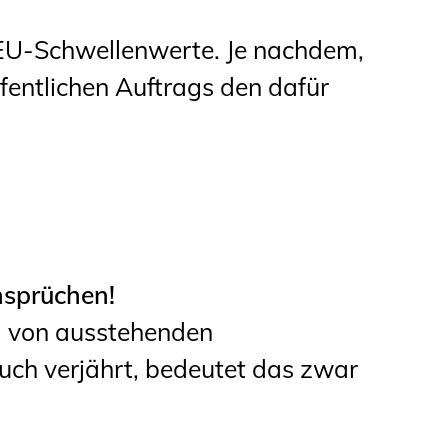
Informationen für
EU-Schwellenwerte. Je nachdem,
Schülerinnen, Schüler
ffentlichen Auftrags den dafür
und Studierende
Projekte für
Schülerinnen und
Schüler
START.ING. Das
Studierenden Praxis-
nsprüchen!
Programm
g von ausstehenden
Wissenswertes für
uch verjährt, bedeutet das zwar
Studierende
Wettbewerbe für