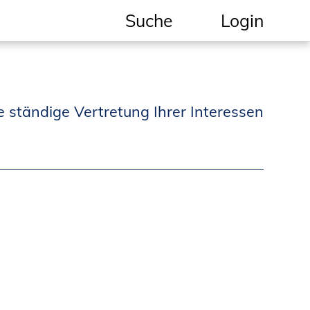
Suche
Login
Geschützter Bereich
Informationen für
e ständige Vertretung Ihrer Interessen
Auftraggeber und
Verbraucher
Ingenieursuche
(Mitglieder der IK-Bau
NRW)
Fachlisten
Bauherren-ABC