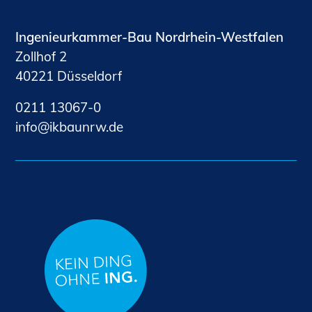
Ingenieurkammer-Bau Nordrhein-Westfalen
Zollhof 2
40221 Düsseldorf
0211 13067-0
nf
kb
nrw
d