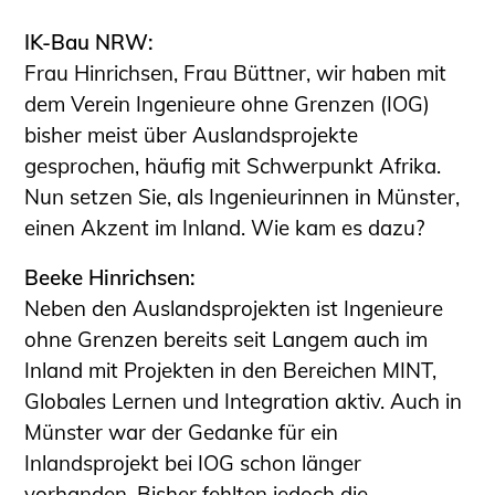
Sachkundige für Zustands- und
IK-Bau NRW:
Funktionsprüfung privater
Frau Hinrichsen, Frau Büttner, wir haben mit
Abwasserleitungen
dem Verein Ingenieure ohne Grenzen (IOG)
Vereinbarungen mit
bisher meist über Auslandsprojekte
Ingenieurkammern
gesprochen, häufig mit Schwerpunkt Afrika.
Büronachfolge
Nun setzen Sie, als Ingenieurinnen in Münster,
Zusatzqualifikationen
einen Akzent im Inland. Wie kam es dazu?
Geschützter Bereich
Beeke Hinrichsen:
Informationen für Auftraggeber und
Neben den Auslandsprojekten ist Ingenieure
Verbraucher
ohne Grenzen bereits seit Langem auch im
Ingenieursuche (Mitglieder der IK-Bau
Inland mit Projekten in den Bereichen MINT,
NRW)
Globales Lernen und Integration aktiv. Auch in
Fachlisten
Münster war der Gedanke für ein
Bauherren-ABC
Inlandsprojekt bei IOG schon länger
Informationen für Schülerinnen,
vorhanden. Bisher fehlten jedoch die