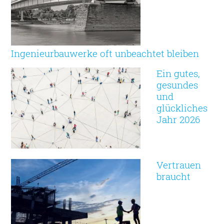
Ingenieurbauwerke oft unbeachtet bleiben
Ein gutes,
gesundes
und
glückliches
Jahr 2026
Vertrauen
braucht