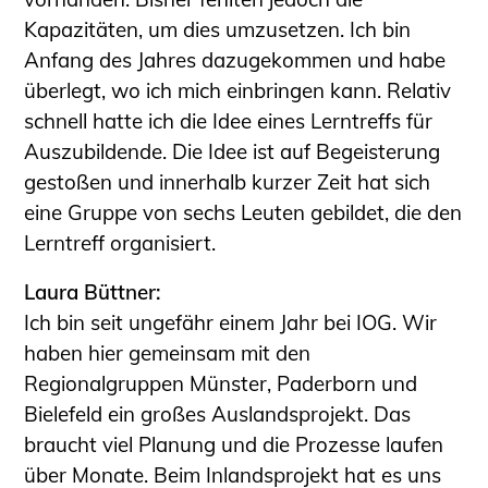
Schüler und Studierende
Kapazitäten, um dies umzusetzen. Ich bin
Projekte für Schülerinnen und Schüler
Anfang des Jahres dazugekommen und habe
START.ING. Das Studierenden Praxis-
überlegt, wo ich mich einbringen kann. Relativ
Programm
schnell hatte ich die Idee eines Lerntreffs für
Wissenswertes für Studierende
Auszubildende. Die Idee ist auf Begeisterung
Wettbewerbe für Studierende
gestoßen und innerhalb kurzer Zeit hat sich
BLING.BLING.
eine Gruppe von sechs Leuten gebildet, die den
Kammer Newsletter
Lerntreff organisiert.
Presse
Laura Büttner:
Kontakt und Anfahrt
Ich bin seit ungefähr einem Jahr bei IOG. Wir
Impressum
haben hier gemeinsam mit den
Regionalgruppen Münster, Paderborn und
Datenschutz
Bielefeld ein großes Auslandsprojekt. Das
Ingenieurakademie West
braucht viel Planung und die Prozesse laufen
über Monate. Beim Inlandsprojekt hat es uns