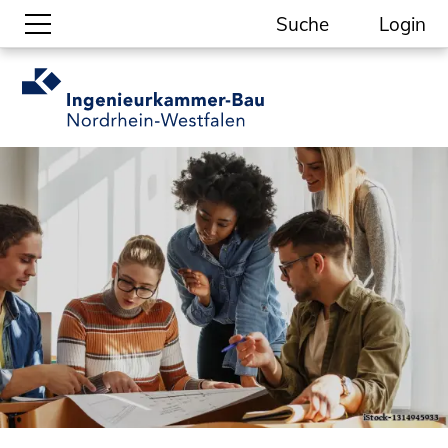
Suche
Login
Gesellschaftliche Themen
Aktuelle Meldungen
Kammer-Themen
Kein Ding ohne ING.
Ingenieurkammer-Bau NRW
Willkommen bei der Kammer
Aufgaben
Gremien
Geschäftsstelle
Mitgliedschaft
Veranstaltungsformate
Unsere Publikationen