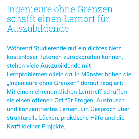
Informationen für Fortbildungsträger
Ingenieure ohne Grenzen
Anträge, Anzeigen, Formulare
schafft einen Lernort für
Fortbildung/Seminare
Auszubildende
Informationen für Ingenieurinnen
und Ingenieure
Während Studierende auf ein dichtes Netz
Recht
kostenloser Tutorien zurückgreifen können,
Planungswettbewerbe
stehen viele Auszubildende mit
Publikationen
Lernproblemen allein da. In Münster haben die
Stellenbörse
„Ingenieure ohne Grenzen“ darauf reagiert:
Staatlich anerkannte Sachverständige
Mit einem ehrenamtlichen Lerntreff schaffen
Öffentlich bestellte und vereidigte
sie einen offenen Ort für Fragen, Austausch
Sachverständige
und konzentriertes Lernen. Ein Gespräch über
Prüfsachverständige
strukturelle Lücken, praktische Hilfe und die
Qualifizierte Tragwerksplaner/-innen
Kraft kleiner Projekte.
Bauvorlageberechtigte