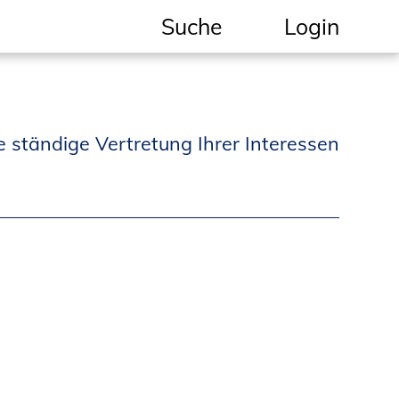
Suche
Login
Geschützter Bereich
Informationen für
e ständige Vertretung Ihrer Interessen
Auftraggeber und
Verbraucher
Ingenieursuche
(Mitglieder der IK-Bau
NRW)
Fachlisten
Bauherren-ABC