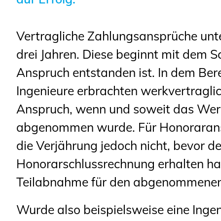
Sachkundige für Zustands- und
Funktionsprüfung privater
Vertragliche Zahlungsansprüche unter
Abwasserleitungen
drei Jahren. Diese beginnt mit dem S
Vereinbarungen mit
Anspruch entstanden ist. In dem Ber
Ingenieurkammern
Ingenieure erbrachten werkvertragli
Büronachfolge
Anspruch, wenn und soweit das Wer
Zusatzqualifikationen
abgenommen wurde. Für Honorarans
die Verjährung jedoch nicht, bevor d
Honorarschlussrechnung erhalten hat.
Teilabnahme für den abgenommenen T
Wurde also beispielsweise eine Ingen