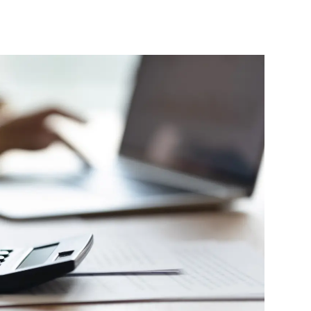
Informationen für
Schülerinnen, Schüler
und Studierende
Projekte für
Schülerinnen und
Schüler
START.ING. Das
Studierenden Praxis-
Programm
Wissenswertes für
Studierende
Wettbewerbe für