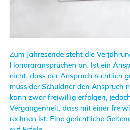
Planungswettbewerbe
Publikationen
Stellenbörse
Staatlich anerkannte
Zum Jahresende steht die Verjähru
Sachverständige
Honoraransprüchen an. Ist ein Ansp
Öffentlich bestellte und
nicht, dass der Anspruch rechtlich 
vereidigte Sachverständige
muss der Schuldner den Anspruch ni
Prüfsachverständige
kann zwar freiwillig erfolgen, jedo
Qualifizierte Tragwerksplaner/-
Vergangenheit, dass mit einer freiw
innen
rechnen ist. Eine gerichtliche Gel
Bauvorlageberechtigte
auf Erfolg.