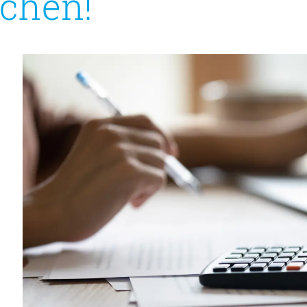
chen!
Geschäftsstelle
Mitgliedschaft
Veranstaltungsformate
Unsere Publikationen
Informationen für
Fortbildungsträger
Anträge, Anzeigen, Formulare
Fortbildung/Seminare
Informationen für
Ingenieurinnen und Ingenieure
Recht