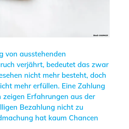
Studierende
BLING.BLING.
Kammer Newsletter
Presse
ng von ausstehenden
Kontakt und Anfahrt
ruch verjährt, bedeutet das zwar
gesehen nicht mehr besteht, doch
Impressum
cht mehr erfüllen. Eine Zahlung
Datenschutz
ch zeigen Erfahrungen aus der
illigen Bezahlung nicht zu
Ingenieurakademie
tendmachung hat kaum Chancen
West