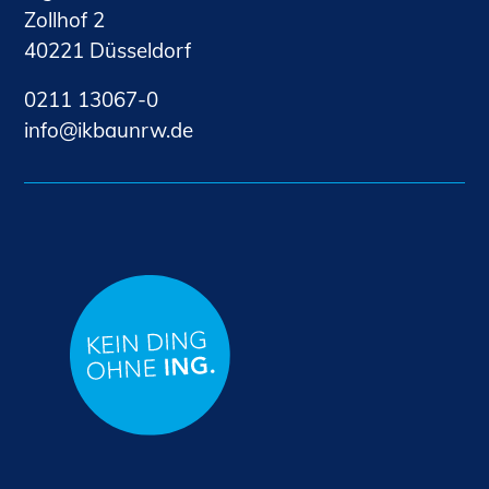
Zollhof 2
40221 Düsseldorf
0211 13067-0
nf
kb
nrw
d