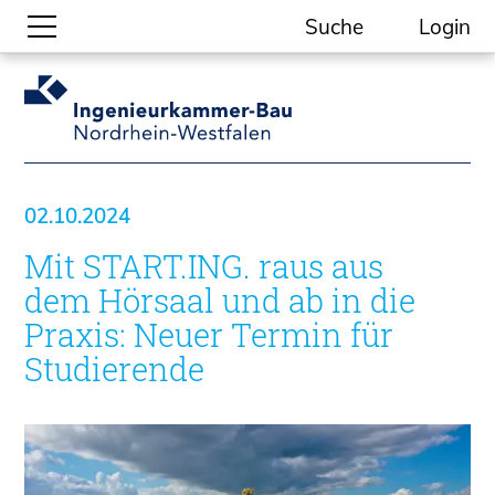
Suche
Login
Gesellschaftliche Themen
Aktuelle Meldungen
Kammer-Themen
02.10.2024
Kein Ding ohne ING.
Mit START.ING. raus aus
Ingenieurkammer-Bau NRW
Willkommen bei der Kammer
dem Hörsaal und ab in die
Aufgaben
Praxis: Neuer Termin für
Gremien
Studierende
Geschäftsstelle
Mitgliedschaft
Veranstaltungsformate
Unsere Publikationen