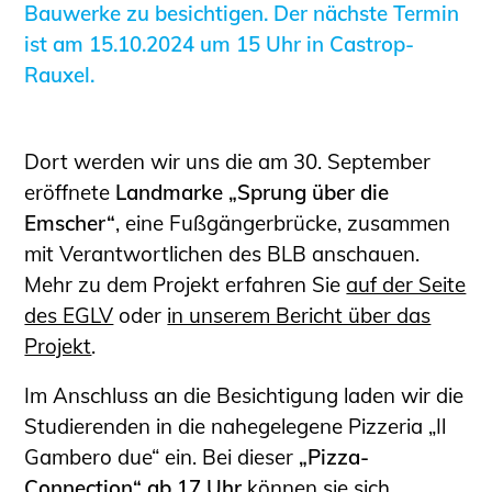
Bauwerke zu besichtigen. Der nächste Termin
Sachkundige für Zustands- und
ist am 15.10.2024 um 15 Uhr in Castrop-
Funktionsprüfung privater
Rauxel.
Abwasserleitungen
Vereinbarungen mit
Ingenieurkammern
Dort werden wir uns die am 30. September
Büronachfolge
eröffnete
Landmarke „Sprung über die
Zusatzqualifikationen
Emscher“
, eine Fußgängerbrücke, zusammen
Geschützter Bereich
mit Verantwortlichen des BLB anschauen.
Informationen für Auftraggeber und
Mehr zu dem Projekt erfahren Sie
auf der Seite
Verbraucher
des EGLV
oder
in unserem Bericht über das
Ingenieursuche (Mitglieder der IK-Bau
Projekt
.
NRW)
Im Anschluss an die Besichtigung laden wir die
Fachlisten
Studierenden in die nahegelegene Pizzeria „Il
Bauherren-ABC
Gambero due“ ein. Bei dieser
„Pizza-
Informationen für Schülerinnen,
Connection“ ab 17 Uhr
können sie sich