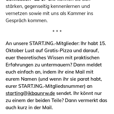
Schüler und Studierende
stärken, gegenseitig kennenlernen und
Projekte für Schülerinnen und Schüler
vernetzen sowie mit uns als Kammer ins
START.ING. Das Studierenden Praxis-
Gespräch kommen.
Programm
Wissenswertes für Studierende
* * *
Wettbewerbe für Studierende
An unsere START.ING.-Mitglieder: Ihr habt
15.
BLING.BLING.
Oktober
Lust auf Gratis-Pizza und darauf,
Kammer Newsletter
euer theoretisches Wissen mit praktischen
Presse
Erfahrungen zu untermauern? Dann meldet
euch einfach an, indem ihr eine Mail mit
Kontakt und Anfahrt
eurem Namen (und wenn ihr sie parat habt,
Impressum
eurer START.ING.-Mitgliedsnummer) an
Datenschutz
starting@ikbaunrw.de
sendet. Ihr könnt nur
Ingenieurakademie West
zu einem der beiden Teile? Dann vermerkt das
auch kurz in der Mail.