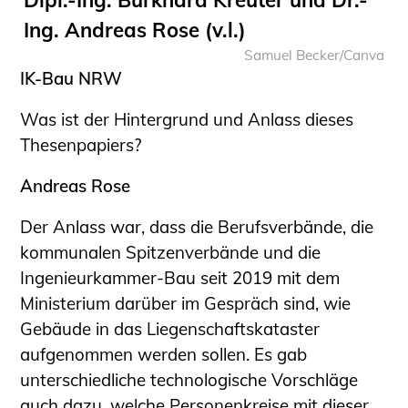
Sachkundige für Zustands- und
Ing. Andreas Rose (v.l.)
Funktionsprüfung privater
Samuel Becker/Canva
Abwasserleitungen
IK-Bau NRW
Vereinbarungen mit
Ingenieurkammern
Was ist der Hintergrund und Anlass dieses
Büronachfolge
Thesenpapiers?
Zusatzqualifikationen
Andreas Rose
Geschützter Bereich
Der Anlass war, dass die Berufsverbände, die
Informationen für Auftraggeber und
kommunalen Spitzenverbände und die
Verbraucher
Ingenieurkammer-Bau seit 2019 mit dem
Ingenieursuche (Mitglieder der IK-Bau
Ministerium darüber im Gespräch sind, wie
NRW)
Gebäude in das Liegenschaftskataster
Fachlisten
aufgenommen werden sollen. Es gab
Bauherren-ABC
unterschiedliche technologische Vorschläge
Informationen für Schülerinnen,
auch dazu, welche Personenkreise mit dieser