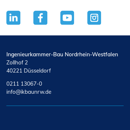
Ingenieurkammer-Bau Nordrhein-Westfalen
Zollhof 2
40221 Düsseldorf
0211 13067-0
nf
kb
nrw
d