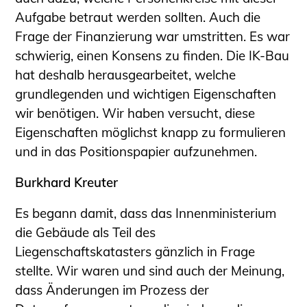
Schüler und Studierende
Aufgabe betraut werden sollten. Auch die
Projekte für Schülerinnen und Schüler
Frage der Finanzierung war umstritten. Es war
START.ING. Das Studierenden Praxis-
schwierig, einen Konsens zu finden. Die IK-Bau
Programm
hat deshalb herausgearbeitet, welche
Wissenswertes für Studierende
grundlegenden und wichtigen Eigenschaften
Wettbewerbe für Studierende
wir benötigen. Wir haben versucht, diese
BLING.BLING.
Eigenschaften möglichst knapp zu formulieren
Kammer Newsletter
und in das Positionspapier aufzunehmen.
Presse
Burkhard Kreuter
Kontakt und Anfahrt
Es begann damit, dass das Innenministerium
Impressum
die Gebäude als Teil des
Datenschutz
Liegenschaftskatasters gänzlich in Frage
Ingenieurakademie West
stellte. Wir waren und sind auch der Meinung,
dass Änderungen im Prozess der