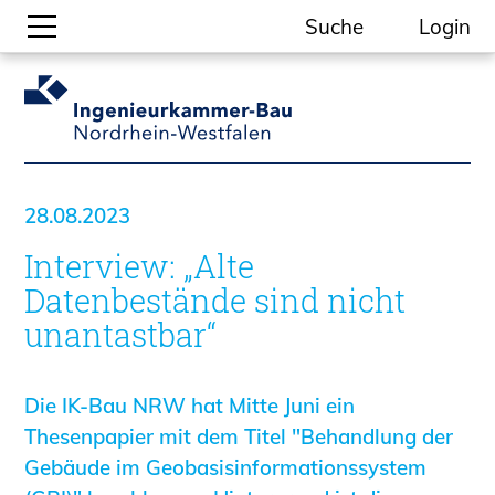
Suche
Login
Gesellschaftliche Themen
Aktuelle Meldungen
Kammer-Themen
28.08.2023
Kein Ding ohne ING.
Interview: „Alte
Ingenieurkammer-Bau NRW
Willkommen bei der Kammer
Datenbestände sind nicht
Aufgaben
unantastbar“
Gremien
Geschäftsstelle
Die IK-Bau NRW hat Mitte Juni ein
Mitgliedschaft
Thesenpapier mit dem Titel "Behandlung der
Veranstaltungsformate
Gebäude im Geobasisinformationssystem
Unsere Publikationen