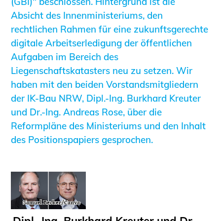
(GBI)" beschlossen. Hintergrund ist die
Informationen für Fortbildungsträger
Absicht des Innenministeriums, den
Anträge, Anzeigen, Formulare
rechtlichen Rahmen für eine zukunftsgerechte
Fortbildung/Seminare
digitale Arbeitserledigung der öffentlichen
Aufgaben im Bereich des
Informationen für Ingenieurinnen
Liegenschaftskatasters neu zu setzen. Wir
und Ingenieure
haben mit den beiden Vorstandsmitgliedern
Recht
der IK-Bau NRW, Dipl.-Ing. Burkhard Kreuter
Planungswettbewerbe
und Dr.-Ing. Andreas Rose, über die
Publikationen
Reformpläne des Ministeriums und den Inhalt
Stellenbörse
des Positionspapiers gesprochen.
Staatlich anerkannte Sachverständige
Öffentlich bestellte und vereidigte
Sachverständige
Prüfsachverständige
Qualifizierte Tragwerksplaner/-innen
Bauvorlageberechtigte
Dipl.-Ing. Burkhard Kreuter und Dr.-