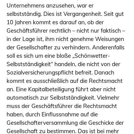
Schüler und Studierende
Unternehmens anzusehen, war er
Projekte für Schülerinnen und Schüler
selbstständig. Dies ist Vergangenheit. Seit gut
START.ING. Das Studierenden Praxis-
10 Jahren kommt es darauf an, ob der
Programm
Geschäftsführer rechtlich – nicht nur faktisch –
Wissenswertes für Studierende
in der Lage ist, ihm nicht genehme Weisungen
Wettbewerbe für Studierende
der Gesellschafter zu verhindern. Anderenfalls
BLING.BLING.
soll es sich um eine bloße „Schönwetter-
Kammer Newsletter
Selbstständigkeit“ handeln, die nicht von der
Sozialversicherungspflicht befreit. Danach
Presse
kommt es ausschließlich auf die Rechtsmacht
Kontakt und Anfahrt
an. Eine Kapitalbeteiligung führt aber nicht
Impressum
automatisch zur Selbstständigkeit. Vielmehr
muss der Geschäftsführer die Rechtsmacht
Datenschutz
haben, durch Einflussnahme auf die
Ingenieurakademie West
Gesellschafterversammlung die Geschicke der
Gesellschaft zu bestimmen. Das ist bei mehr