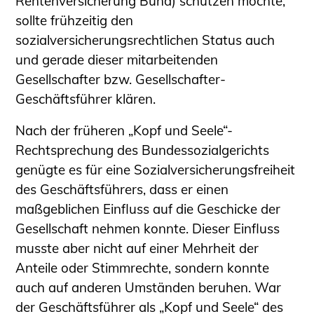
Rentenversicherung Bund) schützen möchte,
Sachkundige für Zustands- und
sollte frühzeitig den
Funktionsprüfung privater
sozialversicherungsrechtlichen Status auch
Abwasserleitungen
und gerade dieser mitarbeitenden
Vereinbarungen mit
Gesellschafter bzw. Gesellschafter-
Ingenieurkammern
Geschäftsführer klären.
Büronachfolge
Zusatzqualifikationen
Nach der früheren „Kopf und Seele“-
Rechtsprechung des Bundessozialgerichts
Geschützter Bereich
genügte es für eine Sozialversicherungsfreiheit
Informationen für Auftraggeber und
des Geschäftsführers, dass er einen
Verbraucher
maßgeblichen Einfluss auf die Geschicke der
Ingenieursuche (Mitglieder der IK-Bau
Gesellschaft nehmen konnte. Dieser Einfluss
NRW)
musste aber nicht auf einer Mehrheit der
Fachlisten
Anteile oder Stimmrechte, sondern konnte
Bauherren-ABC
auch auf anderen Umständen beruhen. War
Informationen für Schülerinnen,
der Geschäftsführer als „Kopf und Seele“ des