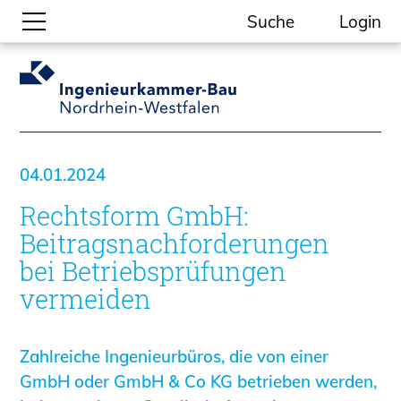
Suche
Login
Gesellschaftliche Themen
Aktuelle Meldungen
Kammer-Themen
04.01.2024
Kein Ding ohne ING.
Rechtsform GmbH:
Ingenieurkammer-Bau NRW
Willkommen bei der Kammer
Beitragsnachforderungen
Aufgaben
bei Betriebsprüfungen
Gremien
vermeiden
Geschäftsstelle
Mitgliedschaft
Zahlreiche Ingenieurbüros, die von einer
Veranstaltungsformate
GmbH oder GmbH & Co KG betrieben werden,
Unsere Publikationen