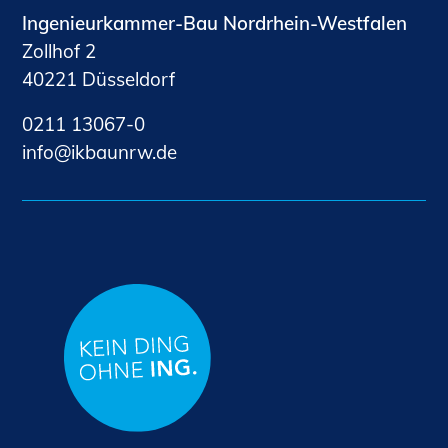
Ingenieurkammer-Bau Nordrhein-Westfalen
Zollhof 2
40221 Düsseldorf
0211 13067-0
nf
kb
nrw
d