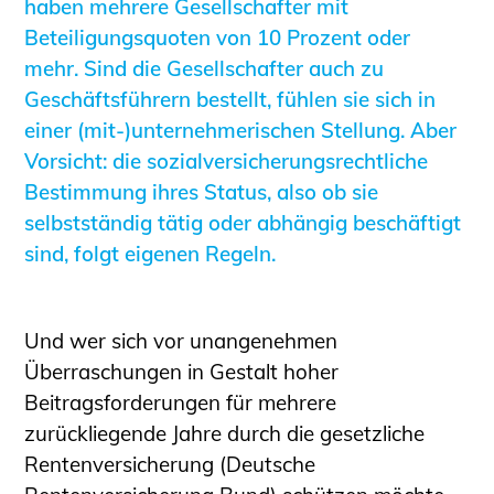
haben mehrere Gesellschafter mit
Informationen für Fortbildungsträger
Beteiligungsquoten von 10 Prozent oder
Anträge, Anzeigen, Formulare
mehr. Sind die Gesellschafter auch zu
Fortbildung/Seminare
Geschäftsführern bestellt, fühlen sie sich in
einer (mit-)unternehmerischen Stellung. Aber
Informationen für Ingenieurinnen
Vorsicht: die sozialversicherungsrechtliche
und Ingenieure
Bestimmung ihres Status, also ob sie
Recht
selbstständig tätig oder abhängig beschäftigt
Planungswettbewerbe
sind, folgt eigenen Regeln.
Publikationen
Stellenbörse
Staatlich anerkannte Sachverständige
Und wer sich vor unangenehmen
Öffentlich bestellte und vereidigte
Überraschungen in Gestalt hoher
Sachverständige
Beitragsforderungen für mehrere
Prüfsachverständige
zurückliegende Jahre durch die gesetzliche
Qualifizierte Tragwerksplaner/-innen
Rentenversicherung (Deutsche
Bauvorlageberechtigte