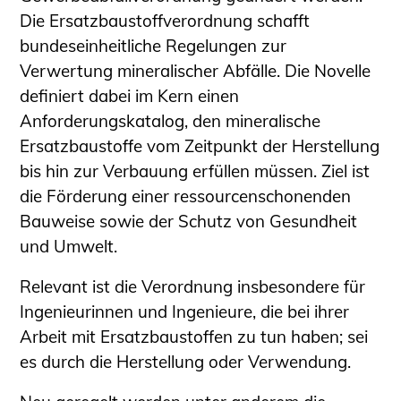
Sachkundige für Zustands- und
Die Ersatzbaustoffverordnung schafft
Funktionsprüfung privater
bundeseinheitliche Regelungen zur
Abwasserleitungen
Verwertung mineralischer Abfälle. Die Novelle
Vereinbarungen mit
definiert dabei im Kern einen
Ingenieurkammern
Anforderungskatalog, den mineralische
Büronachfolge
Ersatzbaustoffe vom Zeitpunkt der Herstellung
Zusatzqualifikationen
bis hin zur Verbauung erfüllen müssen. Ziel ist
Geschützter Bereich
die Förderung einer ressourcenschonenden
Bauweise sowie der Schutz von Gesundheit
Informationen für Auftraggeber und
und Umwelt.
Verbraucher
Ingenieursuche (Mitglieder der IK-Bau
Relevant ist die Verordnung insbesondere für
NRW)
Ingenieurinnen und Ingenieure, die bei ihrer
Fachlisten
Arbeit mit Ersatzbaustoffen zu tun haben; sei
Bauherren-ABC
es durch die Herstellung oder Verwendung.
Informationen für Schülerinnen,