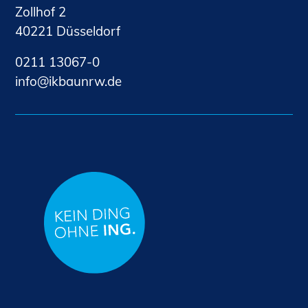
Zollhof 2
40221 Düsseldorf
0211 13067-0
nf
kb
nrw
d