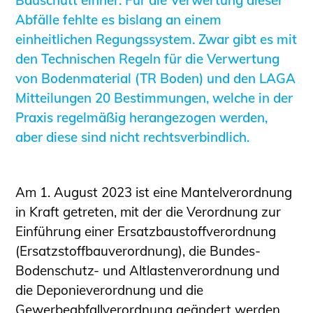
Informationen für Fortbildungsträger
Abfälle fehlte es bislang an einem
Anträge, Anzeigen, Formulare
einheitlichen Regungssystem. Zwar gibt es mit
Fortbildung/Seminare
den Technischen Regeln für die Verwertung
von Bodenmaterial (TR Boden) und den LAGA
Informationen für Ingenieurinnen
Mitteilungen 20 Bestimmungen, welche in der
und Ingenieure
Praxis regelmäßig herangezogen werden,
Recht
aber diese sind nicht rechtsverbindlich.
Planungswettbewerbe
Publikationen
Stellenbörse
Am 1. August 2023 ist eine Mantelverordnung
Staatlich anerkannte Sachverständige
in Kraft getreten, mit der die Verordnung zur
Öffentlich bestellte und vereidigte
Einführung einer Ersatzbaustoffverordnung
Sachverständige
(Ersatzstoffbauverordnung), die Bundes-
Prüfsachverständige
Bodenschutz- und Altlastenverordnung und
Qualifizierte Tragwerksplaner/-innen
die Deponieverordnung und die
Bauvorlageberechtigte
Gewerbeabfallverordnung geändert werden.