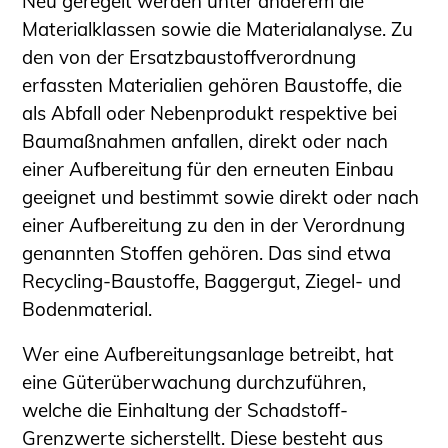
Neu geregelt werden unter anderem die
Schüler und Studierende
Materialklassen sowie die Materialanalyse. Zu
Projekte für Schülerinnen und Schüler
den von der Ersatzbaustoffverordnung
START.ING. Das Studierenden Praxis-
erfassten Materialien gehören Baustoffe, die
Programm
als Abfall oder Nebenprodukt respektive bei
Wissenswertes für Studierende
Baumaßnahmen anfallen, direkt oder nach
Wettbewerbe für Studierende
einer Aufbereitung für den erneuten Einbau
BLING.BLING.
geeignet und bestimmt sowie direkt oder nach
Kammer Newsletter
einer Aufbereitung zu den in der Verordnung
Presse
genannten Stoffen gehören. Das sind etwa
Recycling-Baustoffe, Baggergut, Ziegel- und
Kontakt und Anfahrt
Bodenmaterial.
Impressum
Wer eine Aufbereitungsanlage betreibt, hat
Datenschutz
eine Güterüberwachung durchzuführen,
Ingenieurakademie West
welche die Einhaltung der Schadstoff-
Grenzwerte sicherstellt. Diese besteht aus