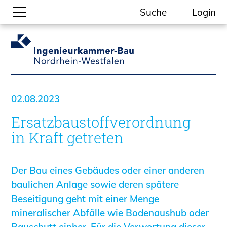
Suche
Login
Gesellschaftliche Themen
Aktuelle Meldungen
Kammer-Themen
02.08.2023
Kein Ding ohne ING.
Ersatzbaustoffverordnung
Ingenieurkammer-Bau NRW
Willkommen bei der Kammer
in Kraft getreten
Aufgaben
Gremien
Der Bau eines Gebäudes oder einer anderen
Geschäftsstelle
baulichen Anlage sowie deren spätere
Mitgliedschaft
Beseitigung geht mit einer Menge
Veranstaltungsformate
mineralischer Abfälle wie Bodenaushub oder
Unsere Publikationen
Bauschutt einher. Für die Verwertung dieser