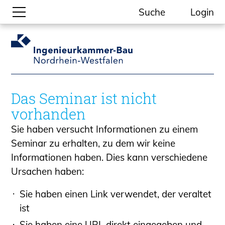
Suche
Login
Gesellschaftliche Themen
Aktuelle Meldungen
Kammer-Themen
Das Seminar ist nicht
Kein Ding ohne ING.
vorhanden
Ingenieurkammer-Bau NRW
Sie haben versucht Informationen zu einem
Willkommen bei der Kammer
Seminar zu erhalten, zu dem wir keine
Aufgaben
Informationen haben. Dies kann verschiedene
Gremien
Ursachen haben:
Geschäftsstelle
Mitgliedschaft
Sie haben einen Link verwendet, der veraltet
Veranstaltungsformate
ist
Unsere Publikationen
Sie haben eine URL direkt eingegeben und