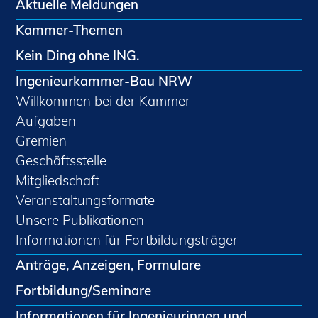
Aktuelle Meldungen
Schüler und Studierende
Projekte für Schülerinnen und Schüler
Kammer-Themen
START.ING. Das Studierenden Praxis-
Kein Ding ohne ING.
Programm
Ingenieurkammer-Bau NRW
Wissenswertes für Studierende
Willkommen bei der Kammer
Wettbewerbe für Studierende
Aufgaben
BLING.BLING.
Gremien
Kammer Newsletter
Geschäftsstelle
Presse
Mitgliedschaft
Veranstaltungsformate
Kontakt und Anfahrt
Unsere Publikationen
Impressum
Informationen für Fortbildungsträger
Datenschutz
Anträge, Anzeigen, Formulare
Ingenieurakademie West
Fortbildung/Seminare
Informationen für Ingenieurinnen und