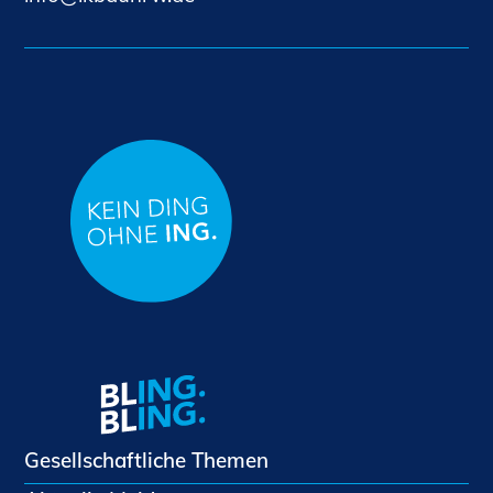
Sachkundige für Zustands- und
Funktionsprüfung privater
Abwasserleitungen
Vereinbarungen mit
Ingenieurkammern
Büronachfolge
Zusatzqualifikationen
Geschützter Bereich
Informationen für Auftraggeber und
Verbraucher
Ingenieursuche (Mitglieder der IK-Bau
NRW)
Fachlisten
Bauherren-ABC
Gesellschaftliche Themen
Informationen für Schülerinnen,