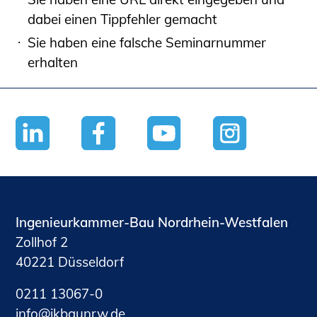
Informationen für Fortbildungsträger
dabei einen Tippfehler gemacht
Anträge, Anzeigen, Formulare
Sie haben eine falsche Seminarnummer
Fortbildung/Seminare
erhalten
Informationen für Ingenieurinnen
und Ingenieure
Recht
Planungswettbewerbe
Publikationen
Stellenbörse
Staatlich anerkannte Sachverständige
Ingenieurkammer-Bau Nordrhein-Westfalen
Öffentlich bestellte und vereidigte
Zollhof 2
Sachverständige
40221 Düsseldorf
Prüfsachverständige
Qualifizierte Tragwerksplaner/-innen
0211 13067-0
Bauvorlageberechtigte
nf
kb
nrw
d