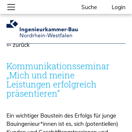
Suche
Login
Gesellschaftliche Themen
Aktuelle Meldungen
⇦ zurück
Kammer-Themen
Kein Ding ohne ING.
Kommunikationsseminar
Ingenieurkammer-Bau NRW
„Mich und meine
Willkommen bei der Kammer
Leistungen erfolgreich
Aufgaben
präsentieren“
Gremien
Geschäftsstelle
Mitgliedschaft
Ein wichtiger Baustein des Erfolgs für junge
Veranstaltungsformate
Bauingenieur*innen ist es, sich (potentiellen)
Unsere Publikationen
Kunden und Geschäftspartnerinnen und -