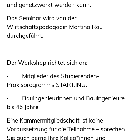
Sachkundige für Zustands- und
und genetzwerkt werden kann.
Funktionsprüfung privater
Das Seminar wird von der
Abwasserleitungen
Wirtschaftspädagogin Martina Rau
Vereinbarungen mit
durchgeführt.
Ingenieurkammern
Büronachfolge
Zusatzqualifikationen
Der Workshop richtet sich an:
Geschützter Bereich
·
Mitglieder des Studierenden-
Informationen für Auftraggeber und
Praxisprogramms START.ING.
Verbraucher
Ingenieursuche (Mitglieder der IK-Bau
·
Bauingenieurinnen und Bauingenieure
NRW)
bis 45 Jahre
Fachlisten
Eine Kammermitgliedschaft ist keine
Bauherren-ABC
Voraussetzung für die Teilnahme – sprechen
Informationen für Schülerinnen,
Sie auch gerne Ihre Kolleg*innen und