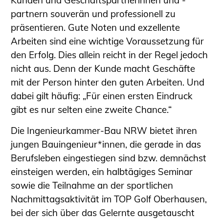
Informationen für Fortbildungsträger
partnern souverän und professionell zu
Anträge, Anzeigen, Formulare
präsentieren. Gute Noten und exzellente
Fortbildung/Seminare
Arbeiten sind eine wichtige Voraussetzung für
den Erfolg. Dies allein reicht in der Regel jedoch
Informationen für Ingenieurinnen
nicht aus. Denn der Kunde macht Geschäfte
und Ingenieure
mit der Person hinter den guten Arbeiten. Und
Recht
dabei gilt häufig: „Für einen ersten Eindruck
Planungswettbewerbe
gibt es nur selten eine zweite Chance.“
Publikationen
Stellenbörse
Die Ingenieurkammer-Bau NRW bietet ihren
Staatlich anerkannte Sachverständige
jungen Bauingenieur*innen, die gerade in das
Öffentlich bestellte und vereidigte
Berufsleben eingestiegen sind bzw. demnächst
Sachverständige
einsteigen werden, ein halbtägiges Seminar
Prüfsachverständige
sowie die Teilnahme an der sportlichen
Qualifizierte Tragwerksplaner/-innen
Nachmittagsaktivität im TOP Golf Oberhausen,
Bauvorlageberechtigte
bei der sich über das Gelernte ausgetauscht