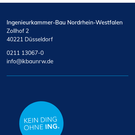
Ingenieurkammer-Bau Nordrhein-Westfalen
Zollhof 2
40221 Düsseldorf
0211 13067-0
nf
kb
nrw
d