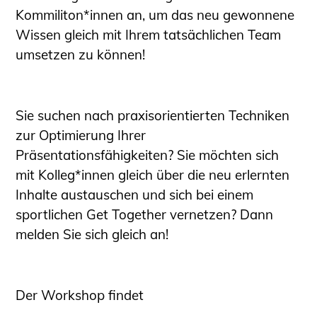
Schüler und Studierende
Kommiliton*innen an, um das neu gewonnene
Projekte für Schülerinnen und Schüler
Wissen gleich mit Ihrem tatsächlichen Team
START.ING. Das Studierenden Praxis-
umsetzen zu können!
Programm
Wissenswertes für Studierende
Wettbewerbe für Studierende
Sie suchen nach praxisorientierten Techniken
BLING.BLING.
zur Optimierung Ihrer
Kammer Newsletter
Präsentationsfähigkeiten? Sie möchten sich
mit Kolleg*innen gleich über die neu erlernten
Presse
Inhalte austauschen und sich bei einem
Kontakt und Anfahrt
sportlichen Get Together vernetzen? Dann
Impressum
melden Sie sich gleich an!
Datenschutz
Ingenieurakademie West
Der Workshop findet