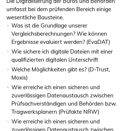
Die Digitalisierung der Büros und Behörden
Informationen für Fortbildungsträger
umfasst bei dem prüfenden Bereich einige
Anträge, Anzeigen, Formulare
wesentliche Bausteine.
Fortbildung/Seminare
Was ist die Grundlage unserer
Vergleichsberechnungen? Wie können
Informationen für Ingenieurinnen
Ergebnisse evaluiert werden? (EvaDAT)
und Ingenieure
Recht
Wie sichere ich digitale Dateien mit einer
Planungswettbewerbe
qualifizierten digitalen Unterschrift
Publikationen
Welche Möglichkeiten gibt es? (D-Trust,
Stellenbörse
Moxis)
Staatlich anerkannte Sachverständige
Wie erreiche ich einen sicheren und
Öffentlich bestellte und vereidigte
zuverlässigen Datenaustausch zwischen
Sachverständige
Prüfsachverständigen und Behörden bzw.
Prüfsachverständige
Tragwerksplanern (Prüfakte NRW)
Qualifizierte Tragwerksplaner/-innen
Wie erreiche ich einen sicheren und
Bauvorlageberechtigte
zuverlässigen Datenaustausch zwischen