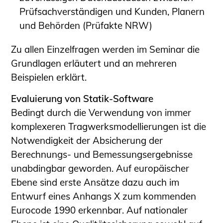
Sachkundige für Zustands- und
Prüfsachverständigen und Kunden, Planern
Funktionsprüfung privater
und Behörden (Prüfakte NRW)
Abwasserleitungen
Vereinbarungen mit
Zu allen Einzelfragen werden im Seminar die
Ingenieurkammern
Grundlagen erläutert und an mehreren
Büronachfolge
Beispielen erklärt.
Zusatzqualifikationen
Evaluierung von Statik-Software
Geschützter Bereich
Bedingt durch die Verwendung von immer
Informationen für Auftraggeber und
komplexeren Tragwerksmodellierungen ist die
Verbraucher
Notwendigkeit der Absicherung der
Ingenieursuche (Mitglieder der IK-Bau
Berechnungs- und Bemessungsergebnisse
NRW)
unabdingbar geworden. Auf europäischer
Fachlisten
Ebene sind erste Ansätze dazu auch im
Bauherren-ABC
Entwurf eines Anhangs X zum kommenden
Eurocode 1990 erkennbar. Auf nationaler
Informationen für Schülerinnen,