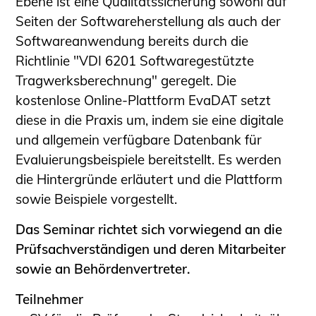
Ebene ist eine Qualitätssicherung sowohl auf
Schüler und Studierende
Seiten der Softwareherstellung als auch der
Projekte für Schülerinnen und Schüler
Softwareanwendung bereits durch die
START.ING. Das Studierenden Praxis-
Richtlinie "VDI 6201 Softwaregestützte
Programm
Tragwerksberechnung" geregelt. Die
Wissenswertes für Studierende
kostenlose Online-Plattform EvaDAT setzt
Wettbewerbe für Studierende
diese in die Praxis um, indem sie eine digitale
BLING.BLING.
und allgemein verfügbare Datenbank für
Kammer Newsletter
Evaluierungsbeispiele bereitstellt. Es werden
Presse
die Hintergründe erläutert und die Plattform
sowie Beispiele vorgestellt.
Kontakt und Anfahrt
Impressum
Das Seminar richtet sich vorwiegend an die
Prüfsachverständigen und deren Mitarbeiter
Datenschutz
sowie an Behördenvertreter.
Ingenieurakademie West
Teilnehmer