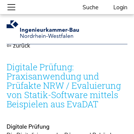
Suche
Login
Gesellschaftliche Themen
Aktuelle Meldungen
⇦ zurück
Kammer-Themen
Kein Ding ohne ING.
Digitale Prüfung:
Ingenieurkammer-Bau NRW
Praxisanwendung und
Willkommen bei der Kammer
Prüfakte NRW / Evaluierung
Aufgaben
von Statik-Software mittels
Gremien
Beispielen aus EvaDAT
Geschäftsstelle
Mitgliedschaft
Veranstaltungsformate
Digitale Prüfung
Unsere Publikationen