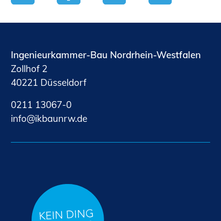
Ingenieurkammer-Bau Nordrhein-Westfalen
Zollhof 2
40221 Düsseldorf
0211 13067-0
nf
kb
nrw
d