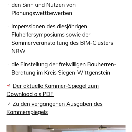
Schüler und Studierende
den Sinn und Nutzen von
Projekte für Schülerinnen und Schüler
Planungswettbewerben
START.ING. Das Studierenden Praxis-
Imperssionen des diesjährigen
Programm
Fluhelfersymposiums sowie der
Wissenswertes für Studierende
Sommerveranstaltung des BIM-Clusters
Wettbewerbe für Studierende
NRW
BLING.BLING.
Kammer Newsletter
die Einstellung der freiwilligen Bauherren-
Beratung im Kreis Siegen-Wittgenstein
Presse
Kontakt und Anfahrt
Der aktuelle Kammer-Spiegel zum
Download als PDF
Impressum
Zu den vergangenen Ausgaben des
Datenschutz
Kammerspiegels
Ingenieurakademie West