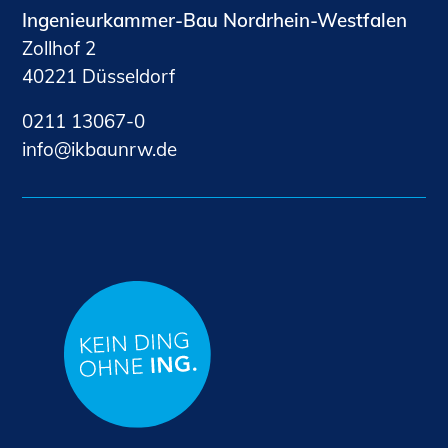
Ingenieurkammer-Bau Nordrhein-Westfalen
Zollhof 2
40221 Düsseldorf
0211 13067-0
nf
kb
nrw
d