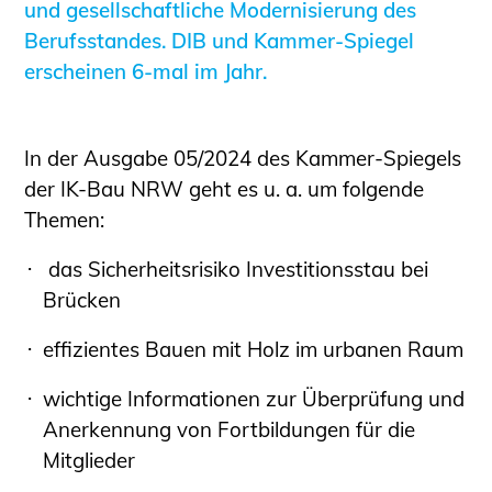
und gesellschaftliche Modernisierung des
Sachkundige für Zustands- und
Berufsstandes. DIB und Kammer-Spiegel
Funktionsprüfung privater
erscheinen 6-mal im Jahr.
Abwasserleitungen
Vereinbarungen mit
Ingenieurkammern
In der Ausgabe 05/2024 des Kammer-Spiegels
Büronachfolge
der IK-Bau NRW geht es u. a. um folgende
Zusatzqualifikationen
Themen:
Geschützter Bereich
das Sicherheitsrisiko Investitionsstau bei
Informationen für Auftraggeber und
Brücken
Verbraucher
Ingenieursuche (Mitglieder der IK-Bau
effizientes Bauen mit Holz im urbanen Raum
NRW)
wichtige Informationen zur Überprüfung und
Fachlisten
Anerkennung von Fortbildungen für die
Bauherren-ABC
Mitglieder
Informationen für Schülerinnen,