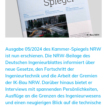
Informationen für Fortbildungsträger
Anträge, Anzeigen, Formulare
Fortbildung/Seminare
Informationen für Ingenieurinnen
und Ingenieure
Recht
Planungswettbewerbe
Ausgabe 05/2024 des Kammer-Spiegels NRW
Publikationen
ist nun erschienen. Die NRW-Beilage des
Stellenbörse
Deutschen Ingenieurblattes informiert über
neue Gesetze, den Fortschritt der
Staatlich anerkannte Sachverständige
Ingenieurtechnik und die Arbeit der Gremien
Öffentlich bestellte und vereidigte
der IK-Bau NRW. Darüber hinaus bietet er
Sachverständige
Interviews mit spannenden Persönlichkeiten,
Prüfsachverständige
Ausflüge an die Grenzen des Ingenieurwesens
Qualifizierte Tragwerksplaner/-innen
und einen neugierigen Blick auf die technische
Bauvorlageberechtigte