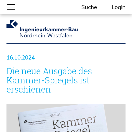
Suche
Login
Gesellschaftliche Themen
Aktuelle Meldungen
Kammer-Themen
16.10.2024
Kein Ding ohne ING.
Die neue Ausgabe des
Ingenieurkammer-Bau NRW
Willkommen bei der Kammer
Kammer-Spiegels ist
Aufgaben
erschienen
Gremien
Geschäftsstelle
Mitgliedschaft
Veranstaltungsformate
Unsere Publikationen