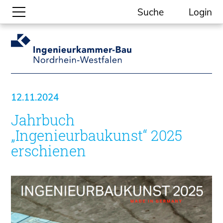
Suche
Login
Gesellschaftliche Themen
Aktuelle Meldungen
Kammer-Themen
12.11.2024
Kein Ding ohne ING.
Jahrbuch
Ingenieurkammer-Bau NRW
Willkommen bei der Kammer
„Ingenieurbaukunst“ 2025
Aufgaben
erschienen
Gremien
Geschäftsstelle
Mitgliedschaft
Veranstaltungsformate
Unsere Publikationen