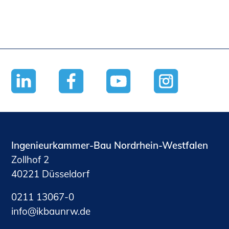
Ingenieurkammer-Bau Nordrhein-Westfalen
Zollhof 2
40221 Düsseldorf
0211 13067-0
nf
kb
nrw
d