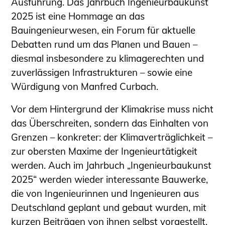
Ausführung. Das Jahrbuch Ingenieurbaukunst
Schüler und Studierende
2025 ist eine Hommage an das
Projekte für Schülerinnen und Schüler
Bauingenieurwesen, ein Forum für aktuelle
START.ING. Das Studierenden Praxis-
Debatten rund um das Planen und Bauen –
Programm
diesmal insbesondere zu klimagerechten und
Wissenswertes für Studierende
zuverlässigen Infrastrukturen – sowie eine
Wettbewerbe für Studierende
Würdigung von Manfred Curbach.
BLING.BLING.
Kammer Newsletter
Vor dem Hintergrund der Klimakrise muss nicht
das Überschreiten, sondern das Einhalten von
Presse
Grenzen – konkreter: der Klimaverträglichkeit –
Kontakt und Anfahrt
zur obersten Maxime der Ingenieurtätigkeit
Impressum
werden. Auch im Jahrbuch „Ingenieurbaukunst
Datenschutz
2025“ werden wieder interessante Bauwerke,
die von Ingenieurinnen und Ingenieuren aus
Ingenieurakademie West
Deutschland geplant und gebaut wurden, mit
kurzen Beiträgen von ihnen selbst vorgestellt.