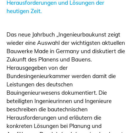
Herausforderungen und Lösungen der
Sachkundige für Zustands- und
heutigen Zeit.
Funktionsprüfung privater
Abwasserleitungen
Vereinbarungen mit
Das neue Jahrbuch „Ingenieurbaukunst zeigt
Ingenieurkammern
wieder eine Auswahl der wichtigsten aktuellen
Büronachfolge
Bauwerke
Made in Germany
und diskutiert die
Zusatzqualifikationen
Zukunft des Planens und Bauens.
Geschützter Bereich
Herausgegeben von der
Informationen für Auftraggeber und
Bundesingenieurkammer werden damit die
Verbraucher
Leistungen des deutschen
Ingenieursuche (Mitglieder der IK-Bau
Bauingenieurwesens dokumentiert. Die
NRW)
beteiligten Ingenieurinnen und Ingenieure
Fachlisten
beschreiben die bautechnischen
Bauherren-ABC
Herausforderungen und erläutern die
konkreten Lösungen bei Planung und
Informationen für Schülerinnen,