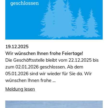
Sachkundige für Zustands- und
Funktionsprüfung privater
Abwasserleitungen
Vereinbarungen mit
Ingenieurkammern
Büronachfolge
Zusatzqualifikationen
19.12.2025
Geschützter Bereich
Wir wünschen Ihnen frohe Feiertage!
Die Geschäftsstelle bleibt vom 22.12.2025 bis
Informationen für Auftraggeber und
zum 02.01.2026 geschlossen. Ab dem
Verbraucher
05.01.2026 sind wir wieder für Sie da. Wir
Ingenieursuche (Mitglieder der IK-Bau
wünschen Ihnen frohe ...
NRW)
Fachlisten
Meldung lesen
Bauherren-ABC
Informationen für Schülerinnen,