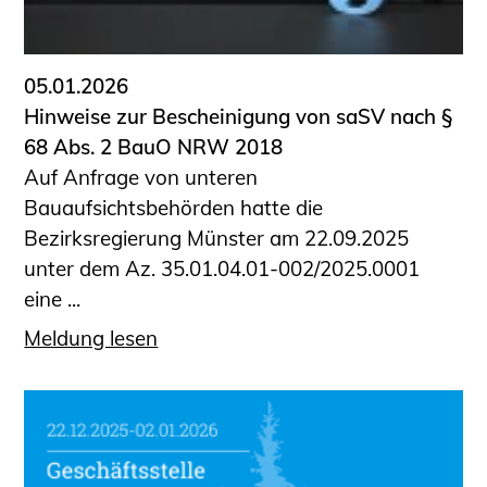
Informationen für Fortbildungsträger
Anträge, Anzeigen, Formulare
05.01.2026
Fortbildung/Seminare
Hinweise zur Bescheinigung von saSV nach §
Informationen für Ingenieurinnen
68 Abs. 2 BauO NRW 2018
und Ingenieure
Auf Anfrage von unteren
Recht
Bauaufsichtsbehörden hatte die
Planungswettbewerbe
Bezirksregierung Münster am 22.09.2025
Publikationen
unter dem Az. 35.01.04.01-002/2025.0001
Stellenbörse
eine ...
Staatlich anerkannte Sachverständige
Meldung lesen
Öffentlich bestellte und vereidigte
Sachverständige
Prüfsachverständige
Qualifizierte Tragwerksplaner/-innen
Bauvorlageberechtigte