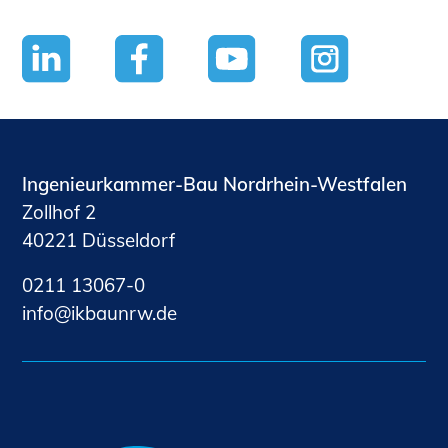
Ingenieurkammer-Bau Nordrhein-Westfalen
Zollhof 2
40221 Düsseldorf
0211 13067-0
nf
kb
nrw
d