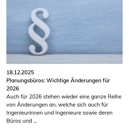
Schüler und Studierende
Projekte für Schülerinnen und Schüler
START.ING. Das Studierenden Praxis-
Programm
Wissenswertes für Studierende
Wettbewerbe für Studierende
BLING.BLING.
Kammer Newsletter
Presse
18.12.2025
Planungsbüros: Wichtige Änderungen für
Kontakt und Anfahrt
2026
Impressum
Auch für 2026 stehen wieder eine ganze Reihe
Datenschutz
von Änderungen an, welche sich auch für
Ingenieurinnen und Ingenieure sowie deren
Ingenieurakademie West
Büros und ...