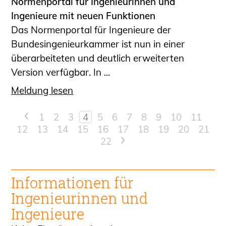
Normenportal für Ingenieurinnen und
Ingenieure mit neuen Funktionen
Das Normenportal für Ingenieure der
Bundesingenieurkammer ist nun in einer
überarbeiteten und deutlich erweiterten
Version verfügbar. In ...
Meldung lesen
<
1
2
3
4
5
6
7
8
9
10
11
12
13
14
15
16
17
18
19
20
21
22
>
Informationen für
Ingenieur
innen und
Ingenieure