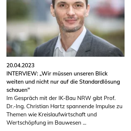
Schüler und Studierende
Projekte für Schülerinnen und Schüler
START.ING. Das Studierenden Praxis-
Programm
Wissenswertes für Studierende
Wettbewerbe für Studierende
BLING.BLING.
Kammer Newsletter
20.04.2023
Presse
INTERVIEW: „Wir müssen unseren Blick
weiten und nicht nur auf die Standardlösung
Kontakt und Anfahrt
schauen"
Impressum
Im Gespräch mit der IK-Bau NRW gibt Prof.
Datenschutz
Dr.-Ing. Christian Hartz spannende Impulse zu
Themen wie Kreislaufwirtschaft und
Ingenieurakademie West
Wertschöpfung im Bauwesen ...