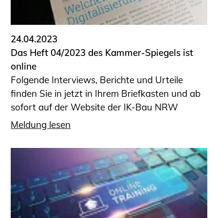
Informationen für Fortbildungsträger
Anträge, Anzeigen, Formulare
24.04.2023
Fortbildung/Seminare
Das Heft 04/2023 des Kammer-Spiegels ist
Informationen für Ingenieurinnen
online
und Ingenieure
Folgende Interviews, Berichte und Urteile
Recht
finden Sie in jetzt in Ihrem Briefkasten und ab
Planungswettbewerbe
sofort auf der Website der IK-Bau NRW
Publikationen
Meldung lesen
Stellenbörse
Staatlich anerkannte Sachverständige
Öffentlich bestellte und vereidigte
Sachverständige
Prüfsachverständige
Qualifizierte Tragwerksplaner/-innen
Bauvorlageberechtigte