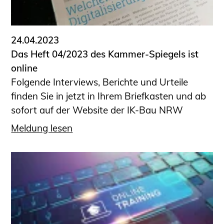
Informationen für Fortbildungsträger
Anträge, Anzeigen, Formulare
24.04.2023
Fortbildung/Seminare
Das Heft 04/2023 des Kammer-Spiegels ist
Informationen für Ingenieurinnen
online
und Ingenieure
Folgende Interviews, Berichte und Urteile
Recht
finden Sie in jetzt in Ihrem Briefkasten und ab
Planungswettbewerbe
sofort auf der Website der IK-Bau NRW
Publikationen
Meldung lesen
Stellenbörse
Staatlich anerkannte Sachverständige
Öffentlich bestellte und vereidigte
Sachverständige
Prüfsachverständige
Qualifizierte Tragwerksplaner/-innen
Bauvorlageberechtigte