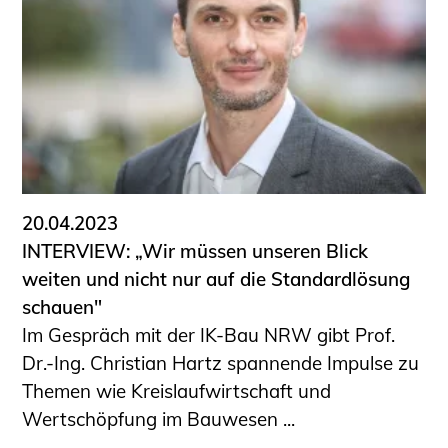
Schüler und Studierende
Projekte für Schülerinnen und Schüler
START.ING. Das Studierenden Praxis-
Programm
Wissenswertes für Studierende
Wettbewerbe für Studierende
BLING.BLING.
Kammer Newsletter
20.04.2023
Presse
INTERVIEW: „Wir müssen unseren Blick
weiten und nicht nur auf die Standardlösung
Kontakt und Anfahrt
schauen"
Impressum
Im Gespräch mit der IK-Bau NRW gibt Prof.
Datenschutz
Dr.-Ing. Christian Hartz spannende Impulse zu
Themen wie Kreislaufwirtschaft und
Ingenieurakademie West
Wertschöpfung im Bauwesen ...