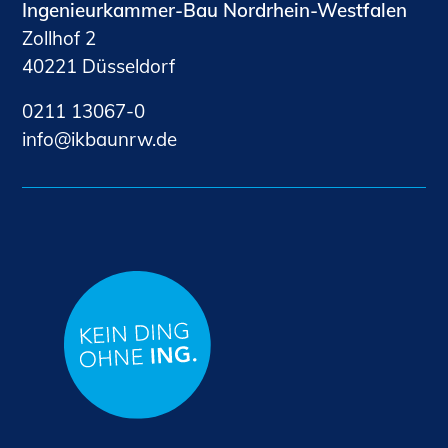
Ingenieurkammer-Bau Nordrhein-Westfalen
Zollhof 2
40221 Düsseldorf
0211 13067-0
nf
kb
nrw
d