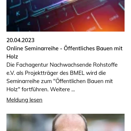
Sachkundige für Zustands- und
Funktionsprüfung privater
Abwasserleitungen
Vereinbarungen mit
Ingenieurkammern
20.04.2023
Büronachfolge
Online Seminarreihe - ­­­Öffentliches Bauen mit
Zusatzqualifikationen
Holz
Geschützter Bereich
Die Fachagentur Nachwachsende Rohstoffe
e.V. als Projektträger des BMEL wird die
Informationen für Auftraggeber und
Seminarreihe zum "Öffentlichen Bauen mit
Verbraucher
Holz" fortführen. Weitere ...
Ingenieursuche (Mitglieder der IK-Bau
NRW)
Meldung lesen
Fachlisten
Bauherren-ABC
Informationen für Schülerinnen,