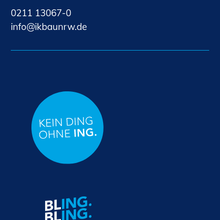
0211 13067-0
nf
kb
nrw
d