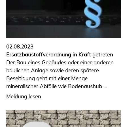
Sachkundige für Zustands- und
Funktionsprüfung privater
Abwasserleitungen
Vereinbarungen mit
Ingenieurkammern
Büronachfolge
02.08.2023
Zusatzqualifikationen
Ersatzbaustoffverordnung in Kraft getreten
Geschützter Bereich
Der Bau eines Gebäudes oder einer anderen
baulichen Anlage sowie deren spätere
Informationen für Auftraggeber und
Beseitigung geht mit einer Menge
Verbraucher
mineralischer Abfälle wie Bodenaushub ...
Ingenieursuche (Mitglieder der IK-Bau
NRW)
Meldung lesen
Fachlisten
Bauherren-ABC
Informationen für Schülerinnen,