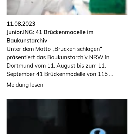
Informationen für Fortbildungsträger
Anträge, Anzeigen, Formulare
11.08.2023
Fortbildung/Seminare
Junior.ING: 41 Brückenmodelle im
Informationen für Ingenieurinnen
Baukunstarchiv
und Ingenieure
Unter dem Motto „Brücken schlagen“
Recht
präsentiert das Baukunstarchiv NRW in
Planungswettbewerbe
Dortmund vom 11. August bis zum 11.
Publikationen
September 41 Brückenmodelle von 115 ...
Stellenbörse
Meldung lesen
Staatlich anerkannte Sachverständige
Öffentlich bestellte und vereidigte
Sachverständige
Prüfsachverständige
Qualifizierte Tragwerksplaner/-innen
Bauvorlageberechtigte