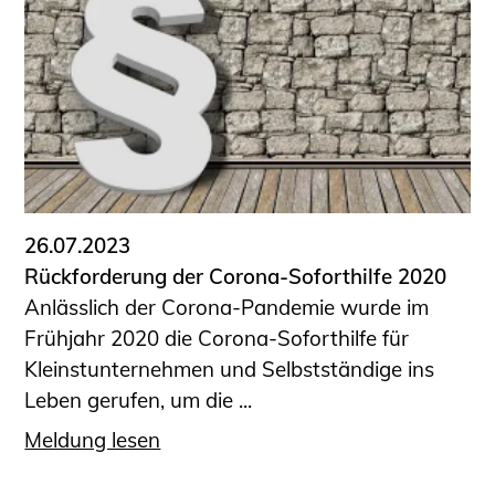
Schüler und Studierende
Projekte für Schülerinnen und Schüler
START.ING. Das Studierenden Praxis-
Programm
Wissenswertes für Studierende
Wettbewerbe für Studierende
BLING.BLING.
Kammer Newsletter
26.07.2023
Presse
Rückforderung der Corona-Soforthilfe 2020
Anlässlich der Corona-Pandemie wurde im
Kontakt und Anfahrt
Frühjahr 2020 die Corona-Soforthilfe für
Impressum
Kleinstunternehmen und Selbstständige ins
Datenschutz
Leben gerufen, um die ...
Ingenieurakademie West
Meldung lesen