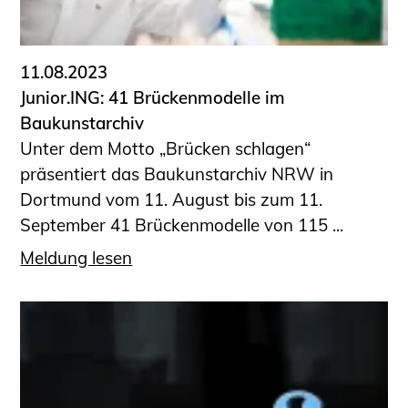
Informationen für Fortbildungsträger
Anträge, Anzeigen, Formulare
11.08.2023
Fortbildung/Seminare
Junior.ING: 41 Brückenmodelle im
Informationen für Ingenieurinnen
Baukunstarchiv
und Ingenieure
Unter dem Motto „Brücken schlagen“
Recht
präsentiert das Baukunstarchiv NRW in
Planungswettbewerbe
Dortmund vom 11. August bis zum 11.
Publikationen
September 41 Brückenmodelle von 115 ...
Stellenbörse
Meldung lesen
Staatlich anerkannte Sachverständige
Öffentlich bestellte und vereidigte
Sachverständige
Prüfsachverständige
Qualifizierte Tragwerksplaner/-innen
Bauvorlageberechtigte