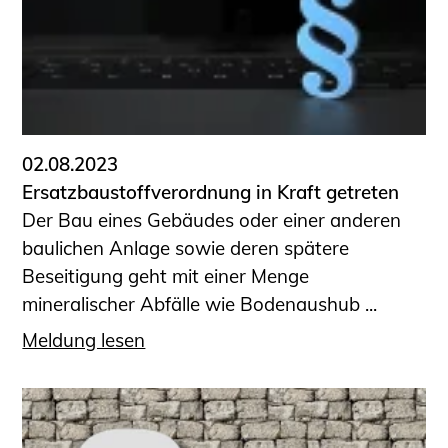
Sachkundige für Zustands- und
Funktionsprüfung privater
Abwasserleitungen
Vereinbarungen mit
Ingenieurkammern
Büronachfolge
02.08.2023
Zusatzqualifikationen
Ersatzbaustoffverordnung in Kraft getreten
Geschützter Bereich
Der Bau eines Gebäudes oder einer anderen
baulichen Anlage sowie deren spätere
Informationen für Auftraggeber und
Beseitigung geht mit einer Menge
Verbraucher
mineralischer Abfälle wie Bodenaushub ...
Ingenieursuche (Mitglieder der IK-Bau
NRW)
Meldung lesen
Fachlisten
Bauherren-ABC
Informationen für Schülerinnen,