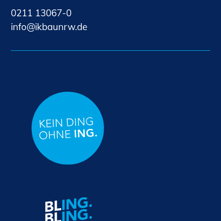
0211 13067-0
nf
kb
nrw
d