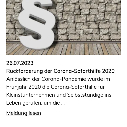
Schüler und Studierende
Projekte für Schülerinnen und Schüler
START.ING. Das Studierenden Praxis-
Programm
Wissenswertes für Studierende
Wettbewerbe für Studierende
BLING.BLING.
Kammer Newsletter
26.07.2023
Presse
Rückforderung der Corona-Soforthilfe 2020
Anlässlich der Corona-Pandemie wurde im
Kontakt und Anfahrt
Frühjahr 2020 die Corona-Soforthilfe für
Impressum
Kleinstunternehmen und Selbstständige ins
Datenschutz
Leben gerufen, um die ...
Ingenieurakademie West
Meldung lesen