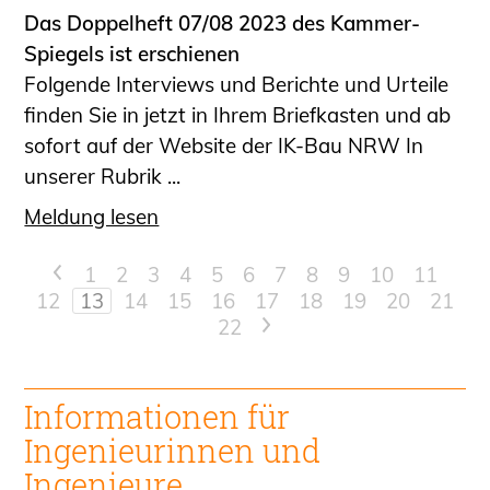
Das Doppelheft 07/08 2023 des Kammer-
Spiegels ist erschienen
Folgende Interviews und Berichte und Urteile
finden Sie in jetzt in Ihrem Briefkasten und ab
sofort auf der Website der IK-Bau NRW In
unserer Rubrik ...
Meldung lesen
<
1
2
3
4
5
6
7
8
9
10
11
12
13
14
15
16
17
18
19
20
21
22
>
Informationen für
Ingenieur
innen und
Ingenieure