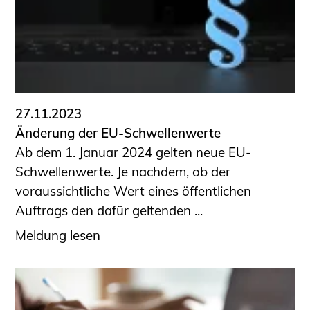
Sachkundige für Zustands- und
Funktionsprüfung privater
Abwasserleitungen
Vereinbarungen mit
Ingenieurkammern
Büronachfolge
27.11.2023
Zusatzqualifikationen
Änderung der EU-Schwellenwerte
Geschützter Bereich
Ab dem 1. Januar 2024 gelten neue EU-
Schwellenwerte. Je nachdem, ob der
Informationen für Auftraggeber und
voraussichtliche Wert eines öffentlichen
Verbraucher
Auftrags den dafür geltenden ...
Ingenieursuche (Mitglieder der IK-Bau
NRW)
Meldung lesen
Fachlisten
Bauherren-ABC
Informationen für Schülerinnen,