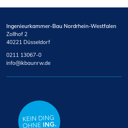
Ingenieurkammer-Bau Nordrhein-Westfalen
Zollhof 2
40221 Düsseldorf
0211 13067-0
nf
kb
nrw
d