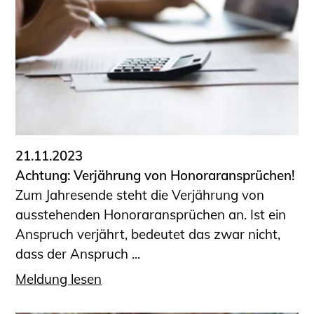
Schüler und Studierende
Projekte für Schülerinnen und Schüler
START.ING. Das Studierenden Praxis-
Programm
Wissenswertes für Studierende
Wettbewerbe für Studierende
BLING.BLING.
Kammer Newsletter
21.11.2023
Presse
Achtung: Verjährung von Honoraransprüchen!
Zum Jahresende steht die Verjährung von
Kontakt und Anfahrt
ausstehenden Honoraransprüchen an. Ist ein
Impressum
Anspruch verjährt, bedeutet das zwar nicht,
Datenschutz
dass der Anspruch ...
Ingenieurakademie West
Meldung lesen