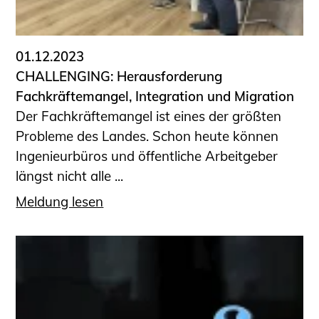
Informationen für Fortbildungsträger
Anträge, Anzeigen, Formulare
01.12.2023
Fortbildung/Seminare
CHALLENGING: Herausforderung
Informationen für Ingenieurinnen
Fachkräftemangel, Integration und Migration
und Ingenieure
Der Fachkräftemangel ist eines der größten
Recht
Probleme des Landes. Schon heute können
Planungswettbewerbe
Ingenieurbüros und öffentliche Arbeitgeber
Publikationen
längst nicht alle ...
Stellenbörse
Meldung lesen
Staatlich anerkannte Sachverständige
Öffentlich bestellte und vereidigte
Sachverständige
Prüfsachverständige
Qualifizierte Tragwerksplaner/-innen
Bauvorlageberechtigte