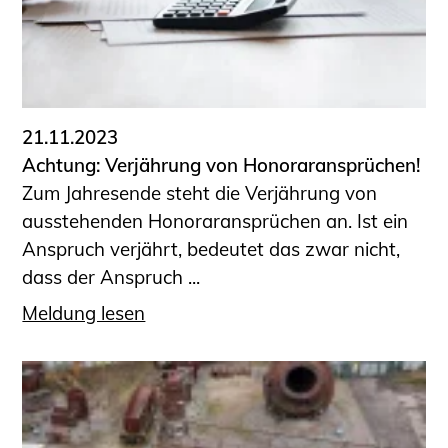
Sachkundige für Zustands- und
Funktionsprüfung privater
Abwasserleitungen
Vereinbarungen mit
Ingenieurkammern
21.11.2023
Büronachfolge
Achtung: Verjährung von Honoraransprüchen!
Zusatzqualifikationen
Zum Jahresende steht die Verjährung von
Geschützter Bereich
ausstehenden Honoraransprüchen an. Ist ein
Anspruch verjährt, bedeutet das zwar nicht,
Informationen für Auftraggeber und
dass der Anspruch ...
Verbraucher
Ingenieursuche (Mitglieder der IK-Bau
Meldung lesen
NRW)
Fachlisten
Bauherren-ABC
Informationen für Schülerinnen,