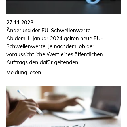
Informationen für Fortbildungsträger
Anträge, Anzeigen, Formulare
27.11.2023
Fortbildung/Seminare
Änderung der EU-Schwellenwerte
Informationen für Ingenieurinnen
Ab dem 1. Januar 2024 gelten neue EU-
und Ingenieure
Schwellenwerte. Je nachdem, ob der
Recht
voraussichtliche Wert eines öffentlichen
Planungswettbewerbe
Auftrags den dafür geltenden ...
Publikationen
Meldung lesen
Stellenbörse
Staatlich anerkannte Sachverständige
Öffentlich bestellte und vereidigte
Sachverständige
Prüfsachverständige
Qualifizierte Tragwerksplaner/-innen
Bauvorlageberechtigte