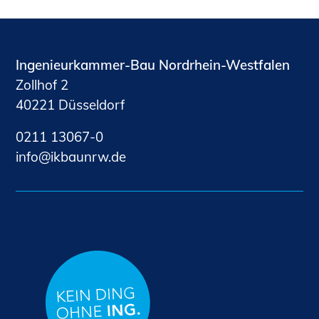
Ingenieurkammer-Bau Nordrhein-Westfalen
Zollhof 2
40221 Düsseldorf
0211 13067-0
nf
kb
nrw
d