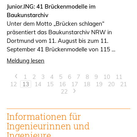
Junior.ING: 41 Brückenmodelle im
Baukunstarchiv
Unter dem Motto „Brücken schlagen“
präsentiert das Baukunstarchiv NRW in
Dortmund vom 11. August bis zum 11.
September 41 Brückenmodelle von 115 ...
Meldung lesen
<
1
2
3
4
5
6
7
8
9
10
11
12
13
14
15
16
17
18
19
20
21
22
>
Informationen für
Ingenieur
innen und
Ingenieure