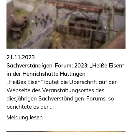
Schüler und Studierende
Projekte für Schülerinnen und Schüler
START.ING. Das Studierenden Praxis-
Programm
Wissenswertes für Studierende
Wettbewerbe für Studierende
BLING.BLING.
21.11.2023
Kammer Newsletter
Sachverständigen-Forum: 2023: „Heiße Eisen“
Presse
in der Henrichshütte Hattingen
„Heißes Eisen“ lautet die Überschrift auf der
Kontakt und Anfahrt
Webseite des Veranstaltungsortes des
Impressum
diesjährigen Sachverständigen-Forums, so
Datenschutz
berichtete es der ...
Ingenieurakademie West
Meldung lesen