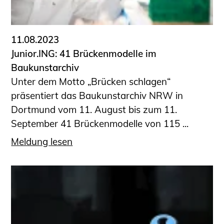
Informationen für Fortbildungsträger
Anträge, Anzeigen, Formulare
11.08.2023
Fortbildung/Seminare
Junior.ING: 41 Brückenmodelle im
Informationen für Ingenieurinnen
Baukunstarchiv
und Ingenieure
Unter dem Motto „Brücken schlagen“
Recht
präsentiert das Baukunstarchiv NRW in
Planungswettbewerbe
Dortmund vom 11. August bis zum 11.
Publikationen
September 41 Brückenmodelle von 115 ...
Stellenbörse
Meldung lesen
Staatlich anerkannte Sachverständige
Öffentlich bestellte und vereidigte
Sachverständige
Prüfsachverständige
Qualifizierte Tragwerksplaner/-innen
Bauvorlageberechtigte