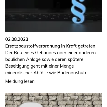
Sachkundige für Zustands- und
Funktionsprüfung privater
Abwasserleitungen
Vereinbarungen mit
Ingenieurkammern
Büronachfolge
02.08.2023
Zusatzqualifikationen
Ersatzbaustoffverordnung in Kraft getreten
Geschützter Bereich
Der Bau eines Gebäudes oder einer anderen
baulichen Anlage sowie deren spätere
Informationen für Auftraggeber und
Beseitigung geht mit einer Menge
Verbraucher
mineralischer Abfälle wie Bodenaushub ...
Ingenieursuche (Mitglieder der IK-Bau
NRW)
Meldung lesen
Fachlisten
Bauherren-ABC
Informationen für Schülerinnen,