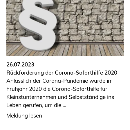
Schüler und Studierende
Projekte für Schülerinnen und Schüler
START.ING. Das Studierenden Praxis-
Programm
Wissenswertes für Studierende
Wettbewerbe für Studierende
BLING.BLING.
Kammer Newsletter
26.07.2023
Presse
Rückforderung der Corona-Soforthilfe 2020
Anlässlich der Corona-Pandemie wurde im
Kontakt und Anfahrt
Frühjahr 2020 die Corona-Soforthilfe für
Impressum
Kleinstunternehmen und Selbstständige ins
Datenschutz
Leben gerufen, um die ...
Ingenieurakademie West
Meldung lesen