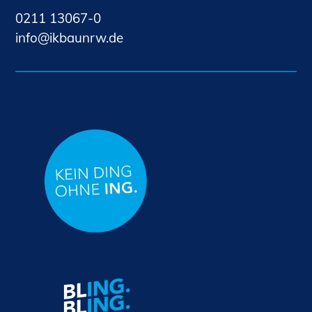
0211 13067-0
nf
kb
nrw
d