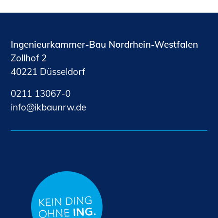
Ingenieurkammer-Bau Nordrhein-Westfalen
Zollhof 2
40221 Düsseldorf
0211 13067-0
nf
kb
nrw
d