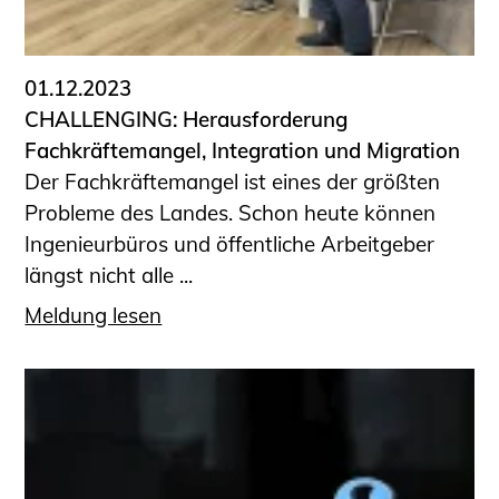
Informationen für Fortbildungsträger
Anträge, Anzeigen, Formulare
01.12.2023
Fortbildung/Seminare
CHALLENGING: Herausforderung
Informationen für Ingenieurinnen
Fachkräftemangel, Integration und Migration
und Ingenieure
Der Fachkräftemangel ist eines der größten
Recht
Probleme des Landes. Schon heute können
Planungswettbewerbe
Ingenieurbüros und öffentliche Arbeitgeber
Publikationen
längst nicht alle ...
Stellenbörse
Meldung lesen
Staatlich anerkannte Sachverständige
Öffentlich bestellte und vereidigte
Sachverständige
Prüfsachverständige
Qualifizierte Tragwerksplaner/-innen
Bauvorlageberechtigte