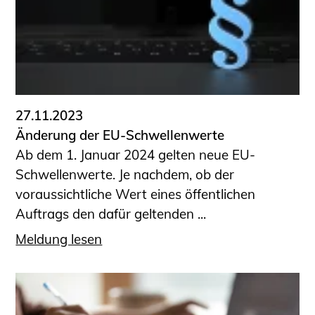
Sachkundige für Zustands- und
Funktionsprüfung privater
Abwasserleitungen
Vereinbarungen mit
Ingenieurkammern
Büronachfolge
27.11.2023
Zusatzqualifikationen
Änderung der EU-Schwellenwerte
Geschützter Bereich
Ab dem 1. Januar 2024 gelten neue EU-
Schwellenwerte. Je nachdem, ob der
Informationen für Auftraggeber und
voraussichtliche Wert eines öffentlichen
Verbraucher
Auftrags den dafür geltenden ...
Ingenieursuche (Mitglieder der IK-Bau
NRW)
Meldung lesen
Fachlisten
Bauherren-ABC
Informationen für Schülerinnen,