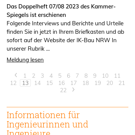
Das Doppelheft 07/08 2023 des Kammer-
Spiegels ist erschienen
Folgende Interviews und Berichte und Urteile
finden Sie in jetzt in Ihrem Briefkasten und ab
sofort auf der Website der IK-Bau NRW In
unserer Rubrik ...
Meldung lesen
<
1
2
3
4
5
6
7
8
9
10
11
12
13
14
15
16
17
18
19
20
21
22
>
Informationen für
Ingenieur
innen und
Ingenieure