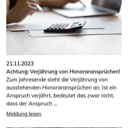
Schüler und Studierende
Projekte für Schülerinnen und Schüler
START.ING. Das Studierenden Praxis-
Programm
Wissenswertes für Studierende
Wettbewerbe für Studierende
BLING.BLING.
Kammer Newsletter
21.11.2023
Presse
Achtung: Verjährung von Honoraransprüchen!
Zum Jahresende steht die Verjährung von
Kontakt und Anfahrt
ausstehenden Honoraransprüchen an. Ist ein
Impressum
Anspruch verjährt, bedeutet das zwar nicht,
Datenschutz
dass der Anspruch ...
Ingenieurakademie West
Meldung lesen