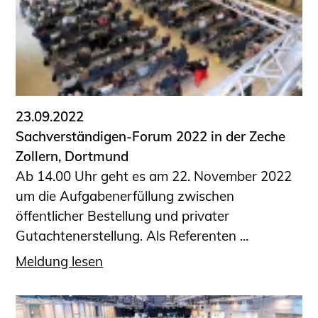
Sachkundige für Zustands- und
Funktionsprüfung privater
Abwasserleitungen
Vereinbarungen mit
Ingenieurkammern
Büronachfolge
23.09.2022
Zusatzqualifikationen
Sachverständigen-Forum 2022 in der Zeche
Geschützter Bereich
Zollern, Dortmund
Ab 14.00 Uhr geht es am 22. November 2022
Informationen für Auftraggeber und
um die Aufgabenerfüllung zwischen
Verbraucher
öffentlicher Bestellung und privater
Ingenieursuche (Mitglieder der IK-Bau
Gutachtenerstellung. Als Referenten ...
NRW)
Fachlisten
Meldung lesen
Bauherren-ABC
Informationen für Schülerinnen,