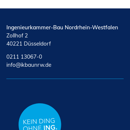
Ingenieurkammer-Bau Nordrhein-Westfalen
Zollhof 2
40221 Düsseldorf
0211 13067-0
nf
kb
nrw
d