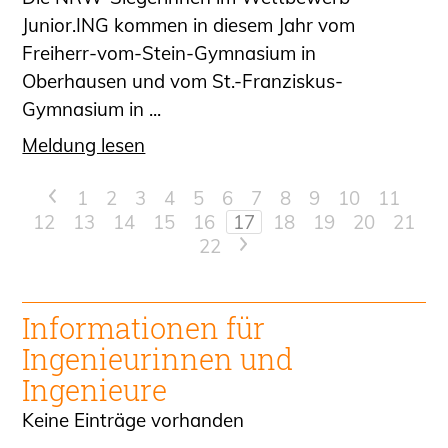
Junior.ING kommen in diesem Jahr vom
Freiherr-vom-Stein-Gymnasium in
Oberhausen und vom St.-Franziskus-
Gymnasium in ...
Meldung lesen
<
1
2
3
4
5
6
7
8
9
10
11
12
13
14
15
16
17
18
19
20
21
22
>
Informationen für
Ingenieur
innen und
Ingenieure
Keine Einträge vorhanden