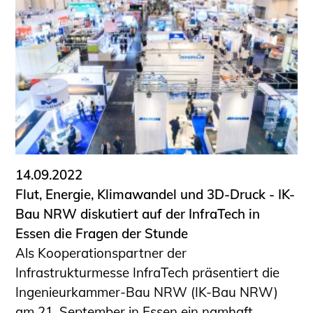
Schüler und Studierende
Projekte für Schülerinnen und Schüler
START.ING. Das Studierenden Praxis-
Programm
Wissenswertes für Studierende
Wettbewerbe für Studierende
BLING.BLING.
Kammer Newsletter
Presse
14.09.2022
Flut, Energie, Klimawandel und 3D-Druck - IK-
Kontakt und Anfahrt
Bau NRW diskutiert auf der InfraTech in
Impressum
Essen die Fragen der Stunde
Datenschutz
Als Kooperationspartner der
Infrastrukturmesse InfraTech präsentiert die
Ingenieurakademie West
Ingenieurkammer-Bau NRW (IK-Bau NRW)
am 21. September in Essen ein namhaft ...