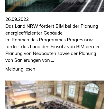
Informationen für Fortbildungsträger
Anträge, Anzeigen, Formulare
26.09.2022
Fortbildung/Seminare
Das Land NRW fördert BIM bei der Planung
Informationen für Ingenieurinnen
energieeffizienter Gebäude
und Ingenieure
Im Rahmen des Programmes Progres.nrw
Recht
fördert das Land den Einsatz von BIM bei der
Planungswettbewerbe
Planung von Neubauten sowie der Planung
Publikationen
von Sanierungen von ...
Stellenbörse
Meldung lesen
Staatlich anerkannte Sachverständige
Öffentlich bestellte und vereidigte
Sachverständige
Prüfsachverständige
Qualifizierte Tragwerksplaner/-innen
Bauvorlageberechtigte