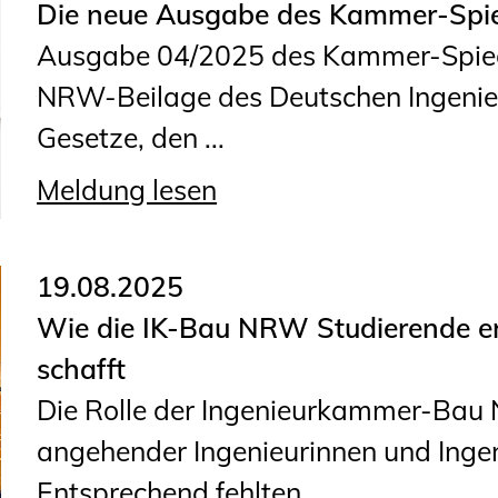
Die neue Ausgabe des Kammer-Spieg
Geschäftsstelle
Ausgabe 04/2025 des Kammer-Spiege
Mitgliedschaft
NRW-Beilage des Deutschen Ingenieu
Veranstaltungsformate
Gesetze, den ...
Unsere Publikationen
Informationen für
Meldung lesen
Fortbildungsträger
19.08.2025
Anträge, Anzeigen, Formulare
Wie die IK-Bau NRW Studierende err
Fortbildung/Seminare
schafft
Informationen für
Die Rolle der Ingenieurkammer-Bau
Ingenieurinnen und Ingenieure
angehender Ingenieurinnen und Ingen
Recht
Entsprechend fehlten ...