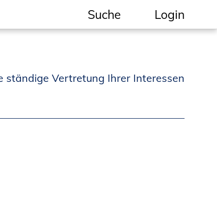
Suche
Login
Geschützter Bereich
Informationen für
e ständige Vertretung Ihrer Interessen
Auftraggeber und
Verbraucher
Ingenieursuche
(Mitglieder der IK-Bau
NRW)
Fachlisten
Bauherren-ABC