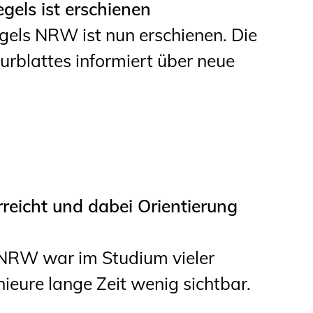
els ist erschienen
Informationen für
ls NRW ist nun erschienen. Die
Schülerinnen, Schüler
rblattes informiert über neue
und Studierende
Projekte für
Schülerinnen und
Schüler
START.ING. Das
Studierenden Praxis-
eicht und dabei Orientierung
Programm
Wissenswertes für
 NRW war im Studium vieler
Studierende
ieure lange Zeit wenig sichtbar.
Wettbewerbe für