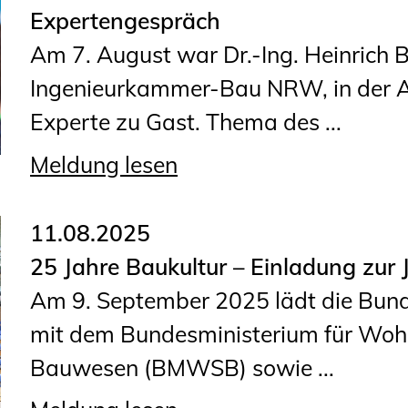
Sachkundige für Zustands- und
Expertengespräch
Funktionsprüfung privater
Am 7. August war Dr.-Ing. Heinrich 
Abwasserleitungen
Ingenieurkammer-Bau NRW, in der A
Vereinbarungen mit
Experte zu Gast. Thema des ...
Ingenieurkammern
Meldung lesen
Büronachfolge
Zusatzqualifikationen
11.08.2025
25 Jahre Baukultur – Einladung zur 
Am 9. September 2025 lädt die Bun
mit dem Bundesministerium für Woh
Bauwesen (BMWSB) sowie ...