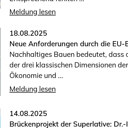
Planungswettbewerbe
Meldung lesen
Publikationen
Stellenbörse
18.08.2025
Neue Anforderungen durch die EU-
Staatlich anerkannte
Nachhaltiges Bauen bedeutet, dass 
Sachverständige
der drei klassischen Dimensionen der
Öffentlich bestellte und
Ökonomie und ...
vereidigte Sachverständige
Prüfsachverständige
Meldung lesen
Qualifizierte Tragwerksplaner/-
innen
14.08.2025
Bauvorlageberechtigte
Brückenprojekt der Superlative: Dr