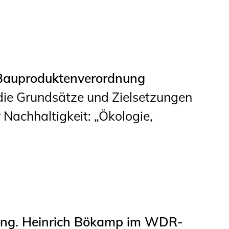
Studierende
BLING.BLING.
Kammer Newsletter
Bauproduktenverordnung
Presse
die Grundsätze und Zielsetzungen
Kontakt und Anfahrt
 Nachhaltigkeit: „Ökologie,
Impressum
Datenschutz
Ingenieurakademie
West
.-Ing. Heinrich Bökamp im WDR-