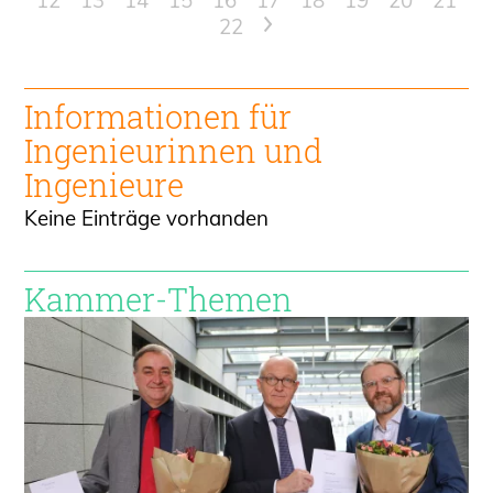
12
13
14
15
16
17
18
19
20
21
22
>
Informationen für
Ingenieur
innen und
Ingenieure
Keine Einträge vorhanden
Kammer-Themen