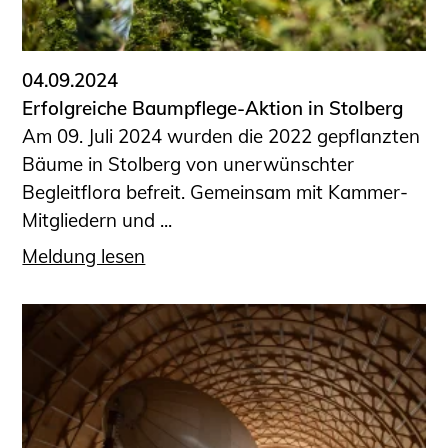
Informationen für Fortbildungsträger
Anträge, Anzeigen, Formulare
04.09.2024
Fortbildung/Seminare
Erfolgreiche Baumpflege-Aktion in Stolberg
Informationen für Ingenieurinnen
Am 09. Juli 2024 wurden die 2022 gepflanzten
und Ingenieure
Bäume in Stolberg von unerwünschter
Recht
Begleitflora befreit. Gemeinsam mit Kammer-
Planungswettbewerbe
Mitgliedern und ...
Publikationen
Meldung lesen
Stellenbörse
Staatlich anerkannte Sachverständige
Öffentlich bestellte und vereidigte
Sachverständige
Prüfsachverständige
Qualifizierte Tragwerksplaner/-innen
Bauvorlageberechtigte