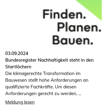
Schüler und Studierende
Projekte für Schülerinnen und Schüler
START.ING. Das Studierenden Praxis-
Programm
Wissenswertes für Studierende
Wettbewerbe für Studierende
BLING.BLING.
Kammer Newsletter
03.09.2024
Presse
Bundesregister Nachhaltigkeit steht in den
Startlöchern
Kontakt und Anfahrt
Die klimagerechte Transformation im
Impressum
Bauwesen stellt hohe Anforderungen an
Datenschutz
qualifizierte Fachkräfte. Um diesen
Anforderungen gerecht zu werden, ...
Ingenieurakademie West
Meldung lesen