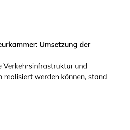
Studierende
BLING.BLING.
Kammer Newsletter
ieurkammer: Umsetzung der
Presse
Kontakt und Anfahrt
e Verkehrsinfrastruktur und
h realisiert werden können, stand
Impressum
Datenschutz
Ingenieurakademie
West