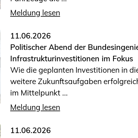
Planungswettbewerbe
Meldung lesen
Publikationen
Stellenbörse
11.06.2026
Politischer Abend der Bundesingen
Staatlich anerkannte
Infrastrukturinvestitionen im Fokus
Sachverständige
Wie die geplanten Investitionen in di
Öffentlich bestellte und
weitere Zukunftsaufgaben erfolgreic
vereidigte Sachverständige
im Mittelpunkt ...
Prüfsachverständige
Qualifizierte Tragwerksplaner/-
Meldung lesen
innen
Bauvorlageberechtigte
11.06.2026