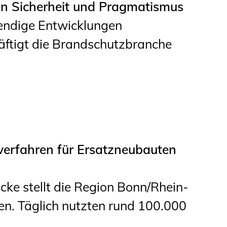
n Sicherheit und Pragmatismus
Informationen für
wendige Entwicklungen
Schülerinnen, Schüler
ftigt die Brandschutzbranche
und Studierende
Projekte für
Schülerinnen und
Schüler
START.ING. Das
Studierenden Praxis-
erfahren für Ersatzneubauten
Programm
Wissenswertes für
cke stellt die Region Bonn/Rhein-
Studierende
en. Täglich nutzten rund 100.000
Wettbewerbe für