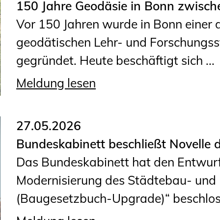
Sachkundige für Zustands- und
150 Jahre Geodäsie in Bonn zwisch
Funktionsprüfung privater
Vor 150 Jahren wurde in Bonn einer d
Abwasserleitungen
geodätischen Lehr- und Forschungs
Vereinbarungen mit
gegründet. Heute beschäftigt sich ...
Ingenieurkammern
Meldung lesen
Büronachfolge
Zusatzqualifikationen
27.05.2026
Bundeskabinett beschließt Novelle
Das Bundeskabinett hat den Entwurf
Modernisierung des Städtebau- un
(Baugesetzbuch-Upgrade)“ beschlosse