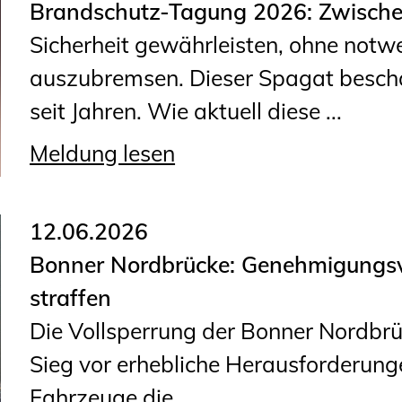
Brandschutz-Tagung 2026: Zwische
Geschäftsstelle
Sicherheit gewährleisten, ohne not
Mitgliedschaft
auszubremsen. Dieser Spagat beschä
Veranstaltungsformate
seit Jahren. Wie aktuell diese ...
Unsere Publikationen
Informationen für
Meldung lesen
Fortbildungsträger
12.06.2026
Anträge, Anzeigen, Formulare
Bonner Nordbrücke: Genehmigungsv
Fortbildung/Seminare
straffen
Informationen für
Die Vollsperrung der Bonner Nordbrü
Ingenieurinnen und Ingenieure
Sieg vor erhebliche Herausforderung
Recht
Fahrzeuge die ...