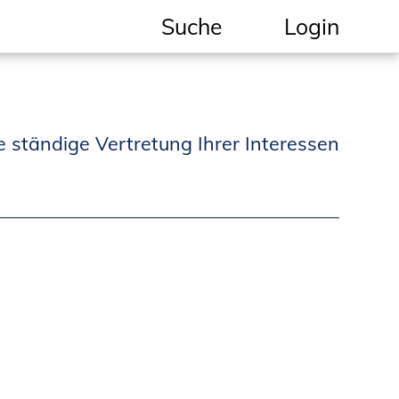
Suche
Login
Geschützter Bereich
Informationen für
e ständige Vertretung Ihrer Interessen
Auftraggeber und
Verbraucher
Ingenieursuche
(Mitglieder der IK-Bau
NRW)
Fachlisten
Bauherren-ABC