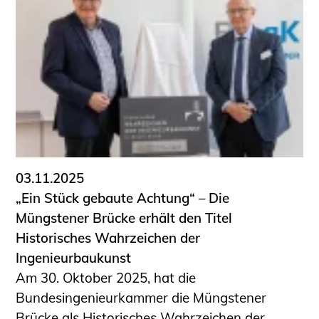
Schüler und Studierende
Projekte für Schülerinnen und Schüler
START.ING. Das Studierenden Praxis-
Programm
Wissenswertes für Studierende
Wettbewerbe für Studierende
BLING.BLING.
Kammer Newsletter
Presse
03.11.2025
„Ein Stück gebaute Achtung“ – Die
Kontakt und Anfahrt
Müngstener Brücke erhält den Titel
Impressum
Historisches Wahrzeichen der
Datenschutz
Ingenieurbaukunst
Am 30. Oktober 2025, hat die
Ingenieurakademie West
Bundesingenieurkammer die Müngstener
Brücke als Historisches Wahrzeichen der