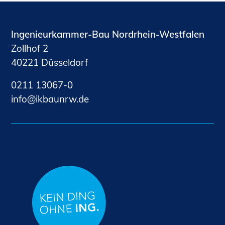
Ingenieurkammer-Bau Nordrhein-Westfalen
Zollhof 2
40221 Düsseldorf
0211 13067-0
nf
kb
nrw
d