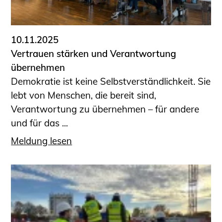
Informationen für Fortbildungsträger
Anträge, Anzeigen, Formulare
10.11.2025
Fortbildung/Seminare
Vertrauen stärken und Verantwortung
Informationen für Ingenieurinnen
übernehmen
und Ingenieure
Demokratie ist keine Selbstverständlichkeit. Sie
Recht
lebt von Menschen, die bereit sind,
Planungswettbewerbe
Verantwortung zu übernehmen – für andere
Publikationen
und für das ...
Stellenbörse
Meldung lesen
Staatlich anerkannte Sachverständige
Öffentlich bestellte und vereidigte
Sachverständige
Prüfsachverständige
Qualifizierte Tragwerksplaner/-innen
Bauvorlageberechtigte