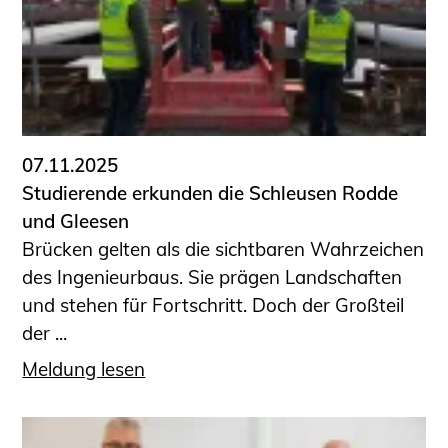
Sachkundige für Zustands- und
Funktionsprüfung privater
Abwasserleitungen
Vereinbarungen mit
Ingenieurkammern
Büronachfolge
07.11.2025
Zusatzqualifikationen
Studierende erkunden die Schleusen Rodde
Geschützter Bereich
und Gleesen
Brücken gelten als die sichtbaren Wahrzeichen
Informationen für Auftraggeber und
des Ingenieurbaus. Sie prägen Landschaften
Verbraucher
und stehen für Fortschritt. Doch der Großteil
Ingenieursuche (Mitglieder der IK-Bau
der ...
NRW)
Fachlisten
Meldung lesen
Bauherren-ABC
Informationen für Schülerinnen,