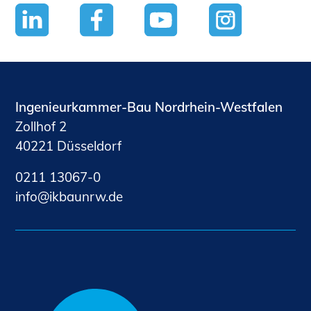
Ingenieurkammer-Bau Nordrhein-Westfalen
Zollhof 2
40221 Düsseldorf
0211 13067-0
nf
kb
nrw
d