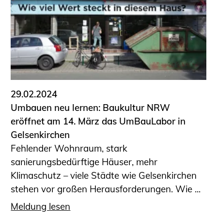
Sachkundige für Zustands- und
Funktionsprüfung privater
Abwasserleitungen
Vereinbarungen mit
Ingenieurkammern
Büronachfolge
Zusatzqualifikationen
29.02.2024
Geschützter Bereich
Umbauen neu lernen: Baukultur NRW
eröffnet am 14. März das UmBauLabor in
Informationen für Auftraggeber und
Gelsenkirchen
Verbraucher
Fehlender Wohnraum, stark
Ingenieursuche (Mitglieder der IK-Bau
sanierungsbedürftige Häuser, mehr
NRW)
Klimaschutz – viele Städte wie Gelsenkirchen
Fachlisten
stehen vor großen Herausforderungen. Wie ...
Bauherren-ABC
Meldung lesen
Informationen für Schülerinnen,