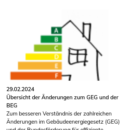
Schüler und Studierende
Projekte für Schülerinnen und Schüler
START.ING. Das Studierenden Praxis-
Programm
Wissenswertes für Studierende
Wettbewerbe für Studierende
BLING.BLING.
Kammer Newsletter
Presse
Kontakt und Anfahrt
29.02.2024
Impressum
Übersicht der Änderungen zum GEG und der
Datenschutz
BEG
Zum besseren Verständnis der zahlreichen
Ingenieurakademie West
Änderungen im Gebäudeenergiegesetz (GEG)
und der Bundesförderung für effiziente