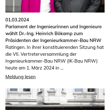
Informationen für Fortbildungsträger
Anträge, Anzeigen, Formulare
01.03.2024
Fortbildung/Seminare
Parlament der Ingenieurinnen und Ingenieure
Informationen für Ingenieurinnen
wählt Dr.-Ing. Heinrich Bökamp zum
und Ingenieure
Präsidenten der Ingenieurkammer-Bau NRW
Recht
Ratingen. In ihrer konstituierenden Sitzung hat
Planungswettbewerbe
die VII. Vertreterversammlung der
Publikationen
Ingenieurkammer-Bau NRW (IK-Bau NRW)
Stellenbörse
heute am 1. März 2024 in ...
Staatlich anerkannte Sachverständige
Meldung lesen
Öffentlich bestellte und vereidigte
Sachverständige
Prüfsachverständige
Qualifizierte Tragwerksplaner/-innen
Bauvorlageberechtigte