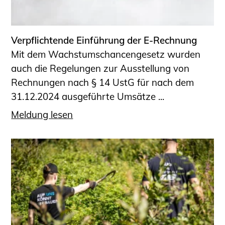
Informationen für Fortbildungsträger
Anträge, Anzeigen, Formulare
Verpflichtende Einführung der E-Rechnung
Fortbildung/Seminare
Mit dem Wachstumschancengesetz wurden
Informationen für Ingenieurinnen
auch die Regelungen zur Ausstellung von
und Ingenieure
Rechnungen nach § 14 UstG für nach dem
Recht
31.12.2024 ausgeführte Umsätze ...
Planungswettbewerbe
Meldung lesen
Publikationen
Stellenbörse
Staatlich anerkannte Sachverständige
Öffentlich bestellte und vereidigte
Sachverständige
Prüfsachverständige
Qualifizierte Tragwerksplaner/-innen
Bauvorlageberechtigte