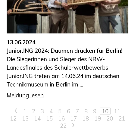
13.06.2024
Junior.ING 2024: Daumen drücken für Berlin!
Die Siegerinnen und Sieger des NRW-
Landesfinales des Schülerwettbewerbs
Junior.ING treten am 14.06.24 im deutschen
Technikmuseum in Berlin im ...
Meldung lesen
<
1
2
3
4
5
6
7
8
9
10
11
12
13
14
15
16
17
18
19
20
21
22
>