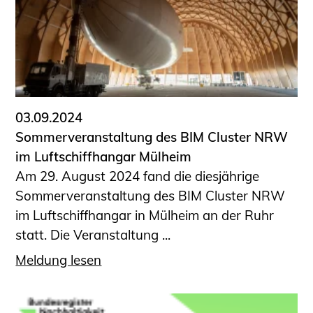
Schüler und Studierende
Projekte für Schülerinnen und Schüler
START.ING. Das Studierenden Praxis-
Programm
Wissenswertes für Studierende
Wettbewerbe für Studierende
03.09.2024
BLING.BLING.
Sommerveranstaltung des BIM Cluster NRW
Kammer Newsletter
im Luftschiffhangar Mülheim
Presse
Am 29. August 2024 fand die diesjährige
Sommerveranstaltung des BIM Cluster NRW
Kontakt und Anfahrt
im Luftschiffhangar in Mülheim an der Ruhr
Impressum
statt. Die Veranstaltung ...
Datenschutz
Meldung lesen
Ingenieurakademie West