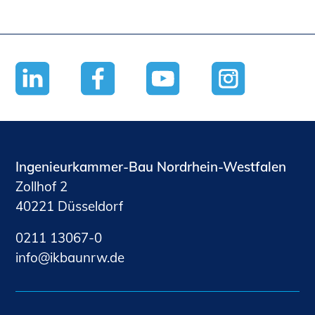
Ingenieurkammer-Bau Nordrhein-Westfalen
Zollhof 2
40221 Düsseldorf
0211 13067-0
nf
kb
nrw
d