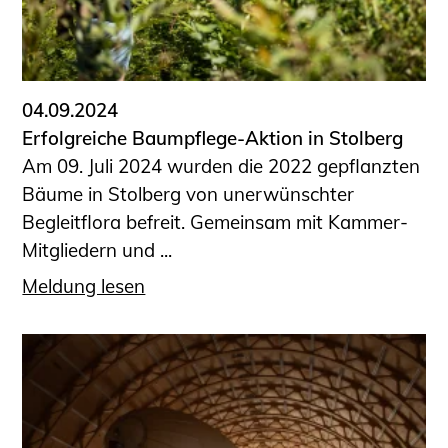
Sachkundige für Zustands- und
Funktionsprüfung privater
Abwasserleitungen
Vereinbarungen mit
04.09.2024
Ingenieurkammern
Erfolgreiche Baumpflege-Aktion in Stolberg
Büronachfolge
Am 09. Juli 2024 wurden die 2022 gepflanzten
Zusatzqualifikationen
Bäume in Stolberg von unerwünschter
Geschützter Bereich
Begleitflora befreit. Gemeinsam mit Kammer-
Mitgliedern und ...
Informationen für Auftraggeber und
Verbraucher
Meldung lesen
Ingenieursuche (Mitglieder der IK-Bau
NRW)
Fachlisten
Bauherren-ABC
Informationen für Schülerinnen,