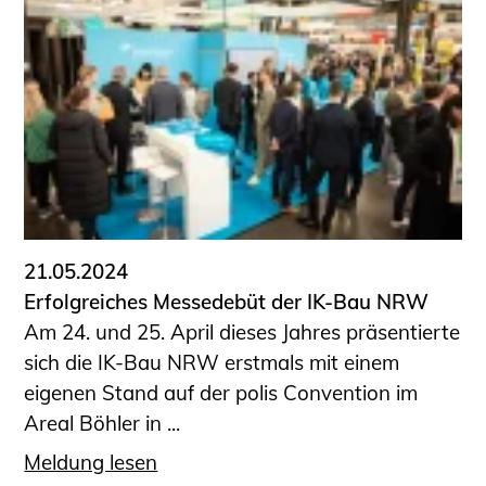
Schüler und Studierende
Projekte für Schülerinnen und Schüler
START.ING. Das Studierenden Praxis-
Programm
Wissenswertes für Studierende
Wettbewerbe für Studierende
BLING.BLING.
Kammer Newsletter
Presse
21.05.2024
Erfolgreiches Messedebüt der IK-Bau NRW
Kontakt und Anfahrt
Am 24. und 25. April dieses Jahres präsentierte
Impressum
sich die IK-Bau NRW erstmals mit einem
Datenschutz
eigenen Stand auf der polis Convention im
Areal Böhler in ...
Ingenieurakademie West
Meldung lesen