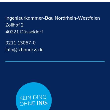
Ingenieurkammer-Bau Nordrhein-Westfalen
Zollhof 2
40221 Düsseldorf
0211 13067-0
nf
kb
nrw
d