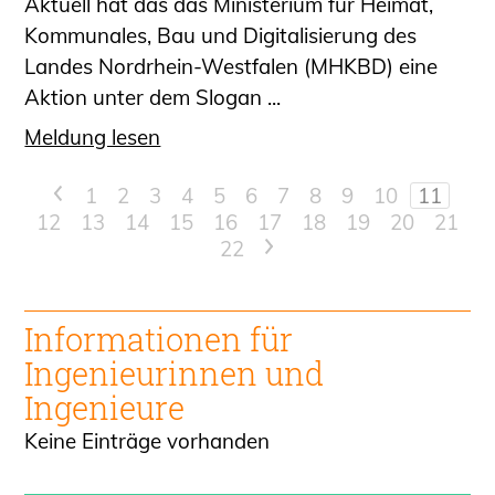
Aktuell hat das das Ministerium für Heimat,
Kommunales, Bau und Digitalisierung des
Landes Nordrhein-Westfalen (MHKBD) eine
Aktion unter dem Slogan ...
Meldung lesen
<
1
2
3
4
5
6
7
8
9
10
11
12
13
14
15
16
17
18
19
20
21
22
>
Informationen für
Ingenieur
innen und
Ingenieure
Keine Einträge vorhanden