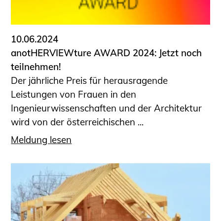
Informationen für Fortbildungsträger
Anträge, Anzeigen, Formulare
10.06.2024
Fortbildung/Seminare
anotHERVIEWture AWARD 2024: Jetzt noch
Informationen für Ingenieurinnen
teilnehmen!
und Ingenieure
Der jährliche Preis für herausragende
Recht
Leistungen von Frauen in den
Planungswettbewerbe
Ingenieurwissenschaften und der Architektur
Publikationen
wird von der österreichischen ...
Stellenbörse
Meldung lesen
Staatlich anerkannte Sachverständige
Öffentlich bestellte und vereidigte
Sachverständige
Prüfsachverständige
Qualifizierte Tragwerksplaner/-innen
Bauvorlageberechtigte