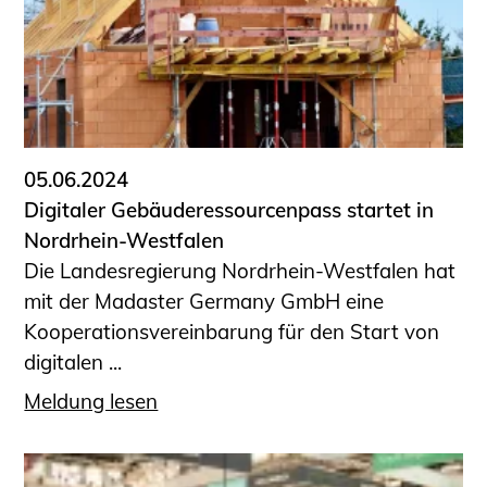
Sachkundige für Zustands- und
Funktionsprüfung privater
Abwasserleitungen
Vereinbarungen mit
Ingenieurkammern
Büronachfolge
05.06.2024
Zusatzqualifikationen
Digitaler Gebäuderessourcenpass startet in
Geschützter Bereich
Nordrhein-Westfalen
Die Landesregierung Nordrhein-Westfalen hat
Informationen für Auftraggeber und
mit der Madaster Germany GmbH eine
Verbraucher
Kooperationsvereinbarung für den Start von
Ingenieursuche (Mitglieder der IK-Bau
digitalen ...
NRW)
Fachlisten
Meldung lesen
Bauherren-ABC
Informationen für Schülerinnen,