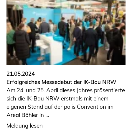
Schüler und Studierende
Projekte für Schülerinnen und Schüler
START.ING. Das Studierenden Praxis-
Programm
Wissenswertes für Studierende
Wettbewerbe für Studierende
BLING.BLING.
Kammer Newsletter
Presse
21.05.2024
Erfolgreiches Messedebüt der IK-Bau NRW
Kontakt und Anfahrt
Am 24. und 25. April dieses Jahres präsentierte
Impressum
sich die IK-Bau NRW erstmals mit einem
Datenschutz
eigenen Stand auf der polis Convention im
Areal Böhler in ...
Ingenieurakademie West
Meldung lesen