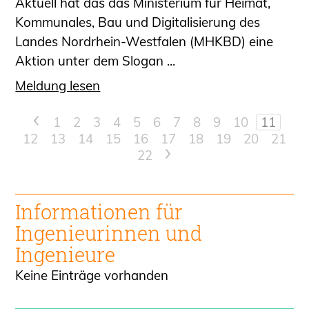
Aktuell hat das das Ministerium für Heimat,
Kommunales, Bau und Digitalisierung des
Landes Nordrhein-Westfalen (MHKBD) eine
Aktion unter dem Slogan ...
Meldung lesen
<
1
2
3
4
5
6
7
8
9
10
11
12
13
14
15
16
17
18
19
20
21
22
>
Informationen für
Ingenieur
innen und
Ingenieure
Keine Einträge vorhanden