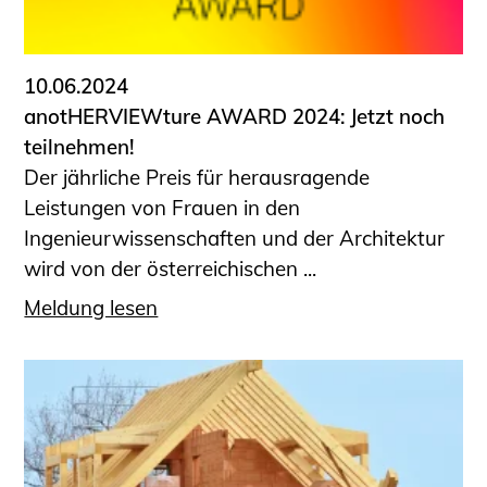
Informationen für Fortbildungsträger
Anträge, Anzeigen, Formulare
10.06.2024
Fortbildung/Seminare
anotHERVIEWture AWARD 2024: Jetzt noch
Informationen für Ingenieurinnen
teilnehmen!
und Ingenieure
Der jährliche Preis für herausragende
Recht
Leistungen von Frauen in den
Planungswettbewerbe
Ingenieurwissenschaften und der Architektur
Publikationen
wird von der österreichischen ...
Stellenbörse
Meldung lesen
Staatlich anerkannte Sachverständige
Öffentlich bestellte und vereidigte
Sachverständige
Prüfsachverständige
Qualifizierte Tragwerksplaner/-innen
Bauvorlageberechtigte