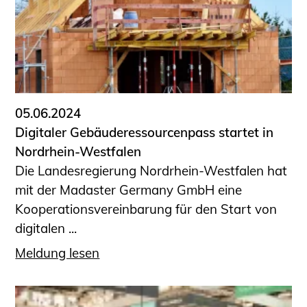
Sachkundige für Zustands- und
Funktionsprüfung privater
Abwasserleitungen
Vereinbarungen mit
Ingenieurkammern
Büronachfolge
05.06.2024
Zusatzqualifikationen
Digitaler Gebäuderessourcenpass startet in
Geschützter Bereich
Nordrhein-Westfalen
Die Landesregierung Nordrhein-Westfalen hat
Informationen für Auftraggeber und
mit der Madaster Germany GmbH eine
Verbraucher
Kooperationsvereinbarung für den Start von
Ingenieursuche (Mitglieder der IK-Bau
digitalen ...
NRW)
Fachlisten
Meldung lesen
Bauherren-ABC
Informationen für Schülerinnen,