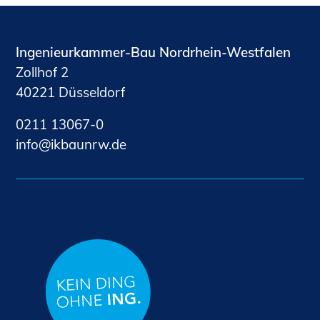
Ingenieurkammer-Bau Nordrhein-Westfalen
Zollhof 2
40221 Düsseldorf
0211 13067-0
nf
kb
nrw
d