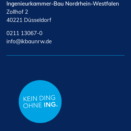
Ingenieurkammer-Bau Nordrhein-Westfalen
Zollhof 2
40221 Düsseldorf
0211 13067-0
nf
kb
nrw
d