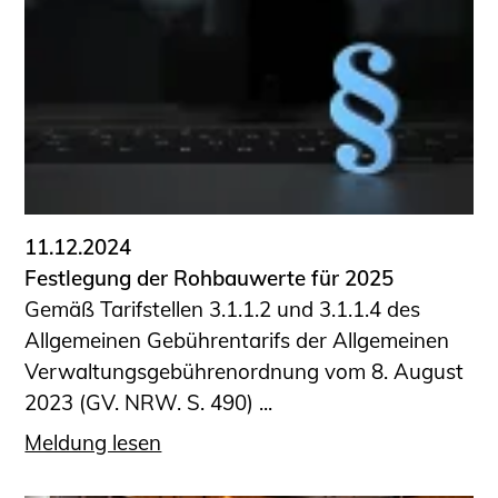
Schüler und Studierende
Projekte für Schülerinnen und Schüler
START.ING. Das Studierenden Praxis-
Programm
Wissenswertes für Studierende
Wettbewerbe für Studierende
BLING.BLING.
Kammer Newsletter
11.12.2024
Presse
Festlegung der Rohbauwerte für 2025
Gemäß Tarifstellen 3.1.1.2 und 3.1.1.4 des
Kontakt und Anfahrt
Allgemeinen Gebührentarifs der Allgemeinen
Impressum
Verwaltungsgebührenordnung vom 8. August
Datenschutz
2023 (GV. NRW. S. 490) ...
Ingenieurakademie West
Meldung lesen