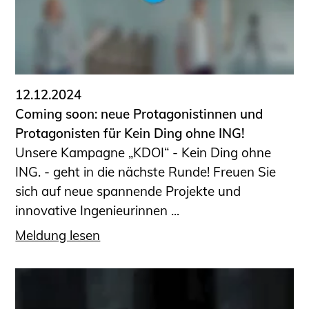
Sachkundige für Zustands- und
Funktionsprüfung privater
Abwasserleitungen
Vereinbarungen mit
Ingenieurkammern
12.12.2024
Büronachfolge
Coming soon: neue Protagonistinnen und
Zusatzqualifikationen
Protagonisten für Kein Ding ohne ING!
Geschützter Bereich
Unsere Kampagne „KDOI“ - Kein Ding ohne
ING. - geht in die nächste Runde! Freuen Sie
Informationen für Auftraggeber und
sich auf neue spannende Projekte und
Verbraucher
innovative Ingenieurinnen ...
Ingenieursuche (Mitglieder der IK-Bau
NRW)
Meldung lesen
Fachlisten
Bauherren-ABC
Informationen für Schülerinnen,