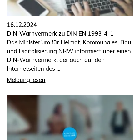
Informationen für Fortbildungsträger
Anträge, Anzeigen, Formulare
16.12.2024
Fortbildung/Seminare
DIN-Warnvermerk zu DIN EN 1993-4-1
Informationen für Ingenieurinnen
Das Ministerium für Heimat, Kommunales, Bau
und Ingenieure
und Digitalisierung NRW informiert über einen
Recht
DIN-Warnvermerk, der auch auf den
Planungswettbewerbe
Internetseiten des ...
Publikationen
Meldung lesen
Stellenbörse
Staatlich anerkannte Sachverständige
Öffentlich bestellte und vereidigte
Sachverständige
Prüfsachverständige
Qualifizierte Tragwerksplaner/-innen
Bauvorlageberechtigte