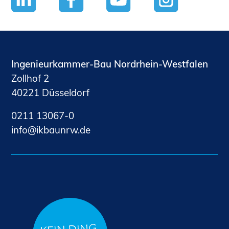
Ingenieurkammer-Bau Nordrhein-Westfalen
Zollhof 2
40221 Düsseldorf
0211 13067-0
nf
kb
nrw
d