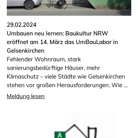
Informationen für Fortbildungsträger
Anträge, Anzeigen, Formulare
29.02.2024
Fortbildung/Seminare
Umbauen neu lernen: Baukultur NRW
Informationen für Ingenieurinnen
eröffnet am 14. März das UmBauLabor in
und Ingenieure
Gelsenkirchen
Recht
Fehlender Wohnraum, stark
Planungswettbewerbe
sanierungsbedürftige Häuser, mehr
Publikationen
Klimaschutz – viele Städte wie Gelsenkirchen
Stellenbörse
stehen vor großen Herausforderungen. Wie ...
Staatlich anerkannte Sachverständige
Meldung lesen
Öffentlich bestellte und vereidigte
Sachverständige
Prüfsachverständige
Qualifizierte Tragwerksplaner/-innen
Bauvorlageberechtigte