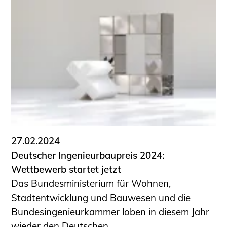
Schüler und Studierende
Projekte für Schülerinnen und Schüler
START.ING. Das Studierenden Praxis-
Programm
Wissenswertes für Studierende
Wettbewerbe für Studierende
BLING.BLING.
Kammer Newsletter
Presse
27.02.2024
Kontakt und Anfahrt
Deutscher Ingenieurbaupreis 2024:
Impressum
Wettbewerb startet jetzt
Datenschutz
Das Bundesministerium für Wohnen,
Stadtentwicklung und Bauwesen und die
Ingenieurakademie West
Bundesingenieurkammer loben in diesem Jahr
wieder den Deutschen ...