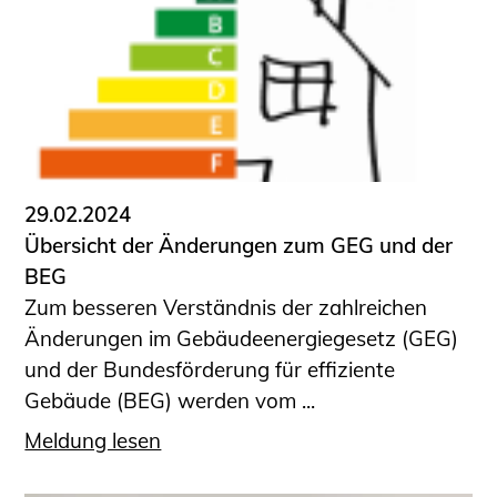
Sachkundige für Zustands- und
Funktionsprüfung privater
Abwasserleitungen
Vereinbarungen mit
Ingenieurkammern
Büronachfolge
Zusatzqualifikationen
29.02.2024
Geschützter Bereich
Übersicht der Änderungen zum GEG und der
BEG
Informationen für Auftraggeber und
Zum besseren Verständnis der zahlreichen
Verbraucher
Änderungen im Gebäudeenergiegesetz (GEG)
Ingenieursuche (Mitglieder der IK-Bau
und der Bundesförderung für effiziente
NRW)
Gebäude (BEG) werden vom ...
Fachlisten
Bauherren-ABC
Meldung lesen
Informationen für Schülerinnen,