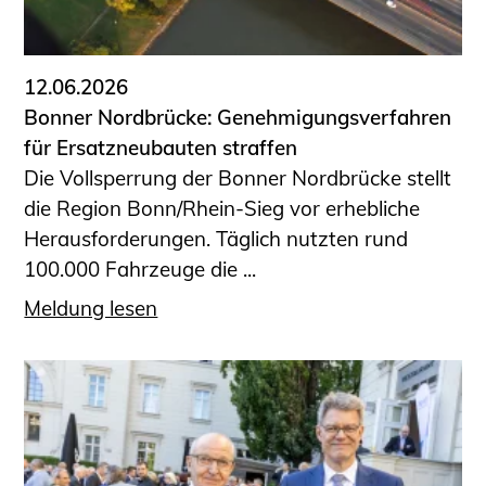
Informationen für Fortbildungsträger
Anträge, Anzeigen, Formulare
12.06.2026
Fortbildung/Seminare
Bonner Nordbrücke: Genehmigungsverfahren
Informationen für Ingenieurinnen
für Ersatzneubauten straffen
und Ingenieure
Die Vollsperrung der Bonner Nordbrücke stellt
Recht
die Region Bonn/Rhein-Sieg vor erhebliche
Planungswettbewerbe
Herausforderungen. Täglich nutzten rund
Publikationen
100.000 Fahrzeuge die ...
Stellenbörse
Meldung lesen
Staatlich anerkannte Sachverständige
Öffentlich bestellte und vereidigte
Sachverständige
Prüfsachverständige
Qualifizierte Tragwerksplaner/-innen
Bauvorlageberechtigte