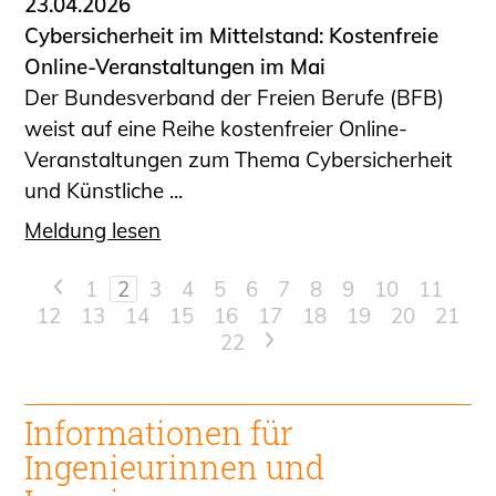
23.04.2026
Cybersicherheit im Mittelstand: Kostenfreie
Online-Veranstaltungen im Mai
Der Bundesverband der Freien Berufe (BFB)
weist auf eine Reihe kostenfreier Online-
Veranstaltungen zum Thema Cybersicherheit
und Künstliche ...
Meldung lesen
<
1
2
3
4
5
6
7
8
9
10
11
12
13
14
15
16
17
18
19
20
21
22
>
Informationen für
Ingenieur
innen und