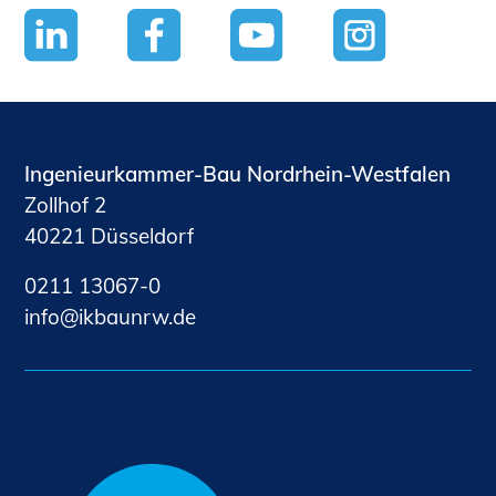
Ingenieurkammer-Bau Nordrhein-Westfalen
Zollhof 2
40221 Düsseldorf
0211 13067-0
nf
kb
nrw
d