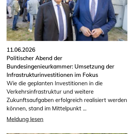
Sachkundige für Zustands- und
Funktionsprüfung privater
Abwasserleitungen
Vereinbarungen mit
Ingenieurkammern
Büronachfolge
11.06.2026
Zusatzqualifikationen
Politischer Abend der
Geschützter Bereich
Bundesingenieurkammer: Umsetzung der
Infrastrukturinvestitionen im Fokus
Informationen für Auftraggeber und
Wie die geplanten Investitionen in die
Verbraucher
Verkehrsinfrastruktur und weitere
Ingenieursuche (Mitglieder der IK-Bau
Zukunftsaufgaben erfolgreich realisiert werden
NRW)
können, stand im Mittelpunkt ...
Fachlisten
Bauherren-ABC
Meldung lesen
Informationen für Schülerinnen,