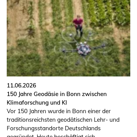
Schüler und Studierende
Projekte für Schülerinnen und Schüler
START.ING. Das Studierenden Praxis-
Programm
Wissenswertes für Studierende
Wettbewerbe für Studierende
BLING.BLING.
Kammer Newsletter
Presse
11.06.2026
Kontakt und Anfahrt
150 Jahre Geodäsie in Bonn zwischen
Impressum
Klimaforschung und KI
Datenschutz
Vor 150 Jahren wurde in Bonn einer der
traditionsreichsten geodätischen Lehr- und
Ingenieurakademie West
Forschungsstandorte Deutschlands
gegründet. Heute beschäftigt sich ...