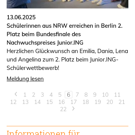
13.06.2025
Schülerinnen aus NRW erreichen in Berlin 2.
Platz beim Bundesfinale des
Nachwuchspreises Junior.ING
Herzlichen Glückwunsch an Emilia, Dania, Lena
und Angelina zum 2. Platz beim Junior.ING-
Schülerwettbewerb!
Meldung lesen
<
1
2
3
4
5
6
7
8
9
10
11
12
13
14
15
16
17
18
19
20
21
22
>
Informationen für