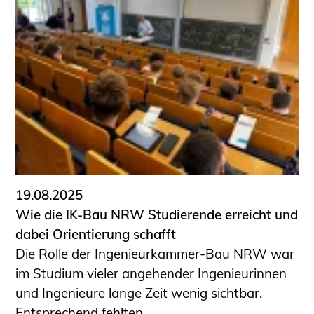
Schüler und Studierende
Projekte für Schülerinnen und Schüler
START.ING. Das Studierenden Praxis-
Programm
Wissenswertes für Studierende
Wettbewerbe für Studierende
BLING.BLING.
Kammer Newsletter
Presse
19.08.2025
Kontakt und Anfahrt
Wie die IK-Bau NRW Studierende erreicht und
Impressum
dabei Orientierung schafft
Datenschutz
Die Rolle der Ingenieurkammer-Bau NRW war
im Studium vieler angehender Ingenieurinnen
Ingenieurakademie West
und Ingenieure lange Zeit wenig sichtbar.
Entsprechend fehlten ...