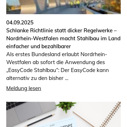
Informationen für Fortbildungsträger
Anträge, Anzeigen, Formulare
04.09.2025
Fortbildung/Seminare
Schlanke Richtlinie statt dicker Regelwerke –
Informationen für Ingenieurinnen
Nordrhein-Westfalen macht Stahlbau im Land
und Ingenieure
einfacher und bezahlbarer
Recht
Als erstes Bundesland erlaubt Nordrhein-
Planungswettbewerbe
Westfalen ab sofort die Anwendung des
Publikationen
„EasyCode Stahlbau“: Der EasyCode kann
Stellenbörse
alternativ zu den bisher ...
Staatlich anerkannte Sachverständige
Meldung lesen
Öffentlich bestellte und vereidigte
Sachverständige
Prüfsachverständige
Qualifizierte Tragwerksplaner/-innen
Bauvorlageberechtigte