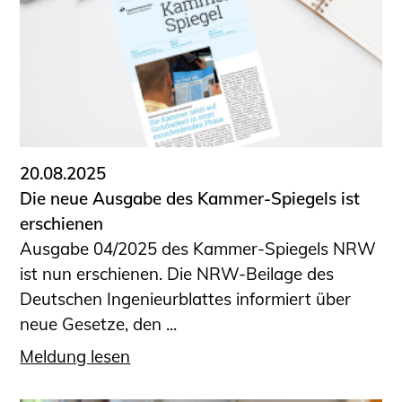
Sachkundige für Zustands- und
Funktionsprüfung privater
Abwasserleitungen
Vereinbarungen mit
Ingenieurkammern
Büronachfolge
Zusatzqualifikationen
20.08.2025
Geschützter Bereich
Die neue Ausgabe des Kammer-Spiegels ist
erschienen
Informationen für Auftraggeber und
Ausgabe 04/2025 des Kammer-Spiegels NRW
Verbraucher
ist nun erschienen. Die NRW-Beilage des
Ingenieursuche (Mitglieder der IK-Bau
Deutschen Ingenieurblattes informiert über
NRW)
neue Gesetze, den ...
Fachlisten
Bauherren-ABC
Meldung lesen
Informationen für Schülerinnen,