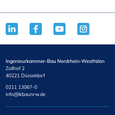
Ingenieurkammer-Bau Nordrhein-Westfalen
Zollhof 2
40221 Düsseldorf
0211 13067-0
nf
kb
nrw
d