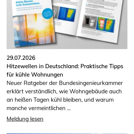
Sachkundige für Zustands- und
Funktionsprüfung privater
Abwasserleitungen
Vereinbarungen mit
Ingenieurkammern
Büronachfolge
Zusatzqualifikationen
29.07.2026
Geschützter Bereich
Hitzewellen in Deutschland: Praktische Tipps
für kühle Wohnungen
Informationen für Auftraggeber und
Neuer Ratgeber der Bundesingenieurkammer
Verbraucher
erklärt verständlich, wie Wohngebäude auch
Ingenieursuche (Mitglieder der IK-Bau
an heißen Tagen kühl bleiben, und warum
NRW)
manche vermeintlichen ...
Fachlisten
Bauherren-ABC
Meldung lesen
Informationen für Schülerinnen,