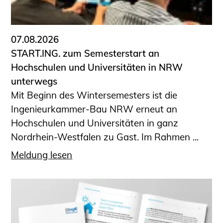
Informationen für Fortbildungsträger
Anträge, Anzeigen, Formulare
07.08.2026
Fortbildung/Seminare
START.ING. zum Semesterstart an
Informationen für Ingenieurinnen
Hochschulen und Universitäten in NRW
und Ingenieure
unterwegs
Recht
Mit Beginn des Wintersemesters ist die
Planungswettbewerbe
Ingenieurkammer-Bau NRW erneut an
Publikationen
Hochschulen und Universitäten in ganz
Stellenbörse
Nordrhein-Westfalen zu Gast. Im Rahmen ...
Staatlich anerkannte Sachverständige
Meldung lesen
Öffentlich bestellte und vereidigte
Sachverständige
Prüfsachverständige
Qualifizierte Tragwerksplaner/-innen
Bauvorlageberechtigte