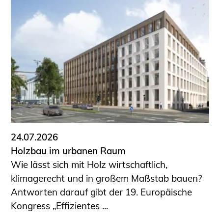
Schüler und Studierende
Projekte für Schülerinnen und Schüler
START.ING. Das Studierenden Praxis-
Programm
Wissenswertes für Studierende
Wettbewerbe für Studierende
BLING.BLING.
Kammer Newsletter
Presse
24.07.2026
Kontakt und Anfahrt
Holzbau im urbanen Raum
Impressum
Wie lässt sich mit Holz wirtschaftlich,
Datenschutz
klimagerecht und in großem Maßstab bauen?
Antworten darauf gibt der 19. Europäische
Ingenieurakademie West
Kongress „Effizientes ...