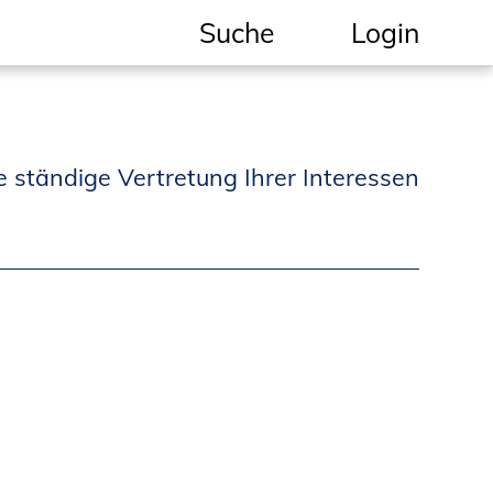
Suche
Login
Geschützter Bereich
Informationen für
e ständige Vertretung Ihrer Interessen
Auftraggeber und
Verbraucher
Ingenieursuche
(Mitglieder der IK-Bau
NRW)
Fachlisten
Bauherren-ABC