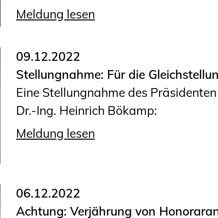
Planungswettbewerbe
Meldung lesen
Publikationen
Stellenbörse
09.12.2022
Stellungnahme: Für die Gleichstell
Staatlich anerkannte
Eine Stellungnahme des Präsidente
Sachverständige
Dr.-Ing. Heinrich Bökamp:
Öffentlich bestellte und
vereidigte Sachverständige
Meldung lesen
Prüfsachverständige
Qualifizierte Tragwerksplaner/-
innen
06.12.2022
Bauvorlageberechtigte
Achtung: Verjährung von Honorara