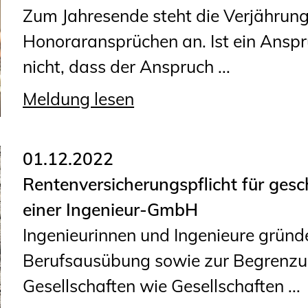
Sachkundige für Zustands- und
Zum Jahresende steht die Verjährun
Funktionsprüfung privater
Honoraransprüchen an. Ist ein Anspr
Abwasserleitungen
nicht, dass der Anspruch ...
Vereinbarungen mit
Meldung lesen
Ingenieurkammern
Büronachfolge
Zusatzqualifikationen
01.12.2022
Rentenversicherungspflicht für gesc
einer Ingenieur-GmbH
Ingenieurinnen und Ingenieure grün
Berufsausübung sowie zur Begrenzun
Gesellschaften wie Gesellschaften ...