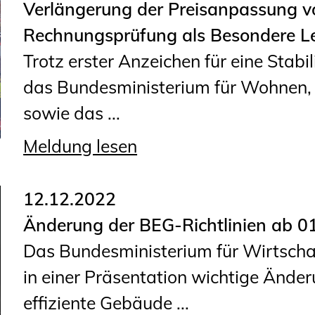
Verlängerung der Preisanpassung v
Geschäftsstelle
Rechnungsprüfung als Besondere L
Mitgliedschaft
Trotz erster Anzeichen für eine Stabi
Veranstaltungsformate
das Bundesministerium für Wohnen,
Unsere Publikationen
sowie das ...
Informationen für
Fortbildungsträger
Meldung lesen
Anträge, Anzeigen, Formulare
12.12.2022
Fortbildung/Seminare
Änderung der BEG-Richtlinien ab 0
Das Bundesministerium für Wirtsch
Informationen für
in einer Präsentation wichtige Ände
Ingenieurinnen und Ingenieure
effiziente Gebäude ...
Recht