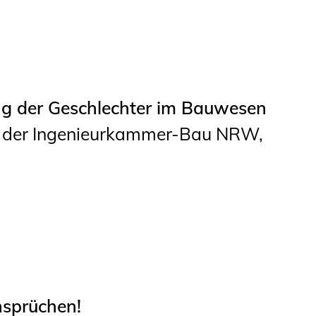
Studierende
BLING.BLING.
Kammer Newsletter
ung der Geschlechter im Bauwesen
Presse
n der Ingenieurkammer-Bau NRW,
Kontakt und Anfahrt
Impressum
Datenschutz
Ingenieurakademie
West
nsprüchen!