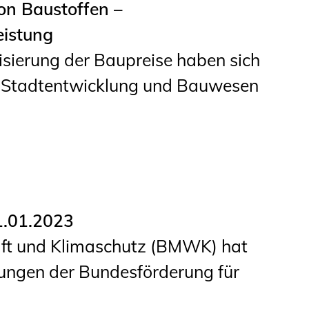
on Baustoffen –
Informationen für
eistung
Schülerinnen, Schüler
lisierung der Baupreise haben sich
und Studierende
 Stadtentwicklung und Bauwesen
Projekte für
Schülerinnen und
Schüler
START.ING. Das
Studierenden Praxis-
1.01.2023
Programm
aft und Klimaschutz (BMWK) hat
Wissenswertes für
rungen der Bundesförderung für
Studierende
Wettbewerbe für