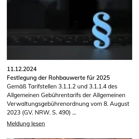
Schüler und Studierende
Projekte für Schülerinnen und Schüler
START.ING. Das Studierenden Praxis-
Programm
Wissenswertes für Studierende
Wettbewerbe für Studierende
BLING.BLING.
Kammer Newsletter
11.12.2024
Presse
Festlegung der Rohbauwerte für 2025
Gemäß Tarifstellen 3.1.1.2 und 3.1.1.4 des
Kontakt und Anfahrt
Allgemeinen Gebührentarifs der Allgemeinen
Impressum
Verwaltungsgebührenordnung vom 8. August
Datenschutz
2023 (GV. NRW. S. 490) ...
Ingenieurakademie West
Meldung lesen