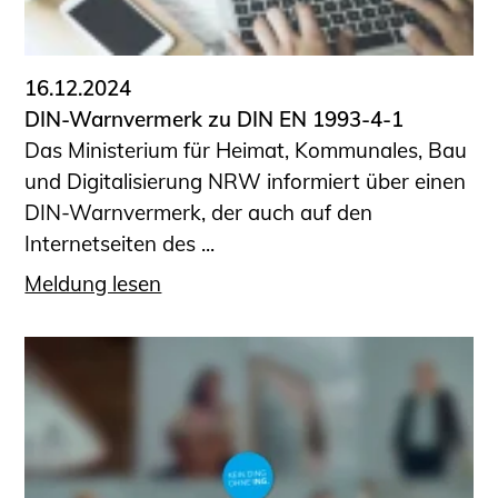
Informationen für Fortbildungsträger
Anträge, Anzeigen, Formulare
16.12.2024
Fortbildung/Seminare
DIN-Warnvermerk zu DIN EN 1993-4-1
Informationen für Ingenieurinnen
Das Ministerium für Heimat, Kommunales, Bau
und Ingenieure
und Digitalisierung NRW informiert über einen
Recht
DIN-Warnvermerk, der auch auf den
Planungswettbewerbe
Internetseiten des ...
Publikationen
Meldung lesen
Stellenbörse
Staatlich anerkannte Sachverständige
Öffentlich bestellte und vereidigte
Sachverständige
Prüfsachverständige
Qualifizierte Tragwerksplaner/-innen
Bauvorlageberechtigte