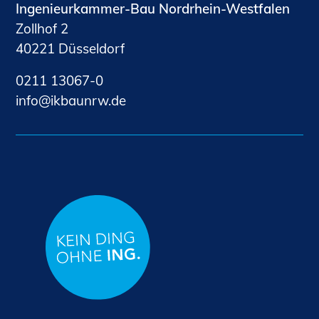
Ingenieurkammer-Bau Nordrhein-Westfalen
Zollhof 2
40221 Düsseldorf
0211 13067-0
nf
kb
nrw
d