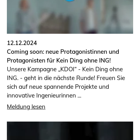
Sachkundige für Zustands- und
Funktionsprüfung privater
Abwasserleitungen
Vereinbarungen mit
Ingenieurkammern
12.12.2024
Büronachfolge
Coming soon: neue Protagonistinnen und
Zusatzqualifikationen
Protagonisten für Kein Ding ohne ING!
Geschützter Bereich
Unsere Kampagne „KDOI“ - Kein Ding ohne
ING. - geht in die nächste Runde! Freuen Sie
Informationen für Auftraggeber und
sich auf neue spannende Projekte und
Verbraucher
innovative Ingenieurinnen ...
Ingenieursuche (Mitglieder der IK-Bau
NRW)
Meldung lesen
Fachlisten
Bauherren-ABC
Informationen für Schülerinnen,