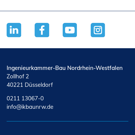
Ingenieurkammer-Bau Nordrhein-Westfalen
Zollhof 2
40221 Düsseldorf
0211 13067-0
nf
kb
nrw
d