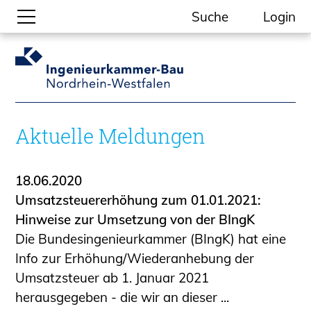
Suche
Login
Gesellschaftliche Themen
Aktuelle Meldungen
Kammer-Themen
Aktuelle Meldungen
Kein Ding ohne ING.
Ingenieurkammer-Bau NRW
18.06.2020
Willkommen bei der Kammer
Umsatzsteuererhöhung zum 01.01.2021:
Aufgaben
Hinweise zur Umsetzung von der BIngK
Gremien
Die Bundesingenieurkammer (BIngK) hat eine
Geschäftsstelle
Info zur Erhöhung/Wiederanhebung der
Mitgliedschaft
Umsatzsteuer ab 1. Januar 2021
Veranstaltungsformate
herausgegeben - die wir an dieser ...
Unsere Publikationen