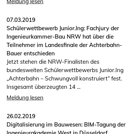
Meldung lesen
Schüler und Studierende
Projekte für Schülerinnen und Schüler
START.ING. Das Studierenden Praxis-
07.03.2019
Programm
Schülerwettbewerb Junior.Ing: Fachjury der
Wissenswertes für Studierende
Ingenieurkammer-Bau NRW hat über die
Wettbewerbe für Studierende
Teilnehmer im Landesfinale der Achterbahn-
BLING.BLING.
Bauer entschieden
Jetzt stehen die NRW-Finalisten des
Kammer Newsletter
bundesweiten Schülerwettbewerbs Junior.Ing
Presse
„Achterbahn – Schwungvoll konstruiert“ fest.
Kontakt und Anfahrt
Insgesamt überzeugten 14 ...
Impressum
Meldung lesen
Datenschutz
26.02.2019
Ingenieurakademie West
Digitalisierung im Bauwesen: BIM-Tagung der
Ingenieurakademie West in Düsseldorf