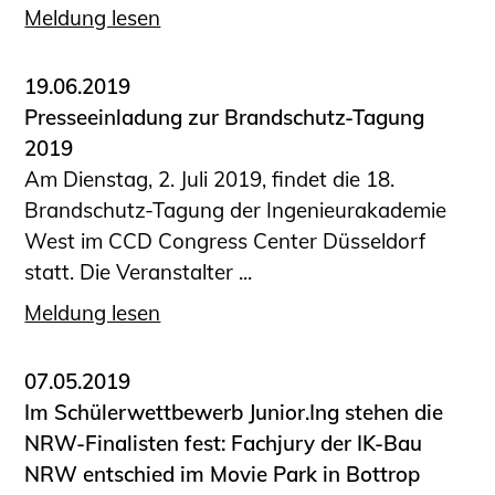
Informationen für Fortbildungsträger
Meldung lesen
Anträge, Anzeigen, Formulare
19.06.2019
Fortbildung/Seminare
Presseeinladung zur Brandschutz-Tagung
Informationen für Ingenieurinnen
2019
und Ingenieure
Am Dienstag, 2. Juli 2019, findet die 18.
Recht
Brandschutz-Tagung der Ingenieurakademie
Planungswettbewerbe
West im CCD Congress Center Düsseldorf
Publikationen
statt. Die Veranstalter ...
Stellenbörse
Meldung lesen
Staatlich anerkannte Sachverständige
Öffentlich bestellte und vereidigte
07.05.2019
Sachverständige
Im Schülerwettbewerb Junior.Ing stehen die
Prüfsachverständige
NRW-Finalisten fest: Fachjury der IK-Bau
Qualifizierte Tragwerksplaner/-innen
NRW entschied im Movie Park in Bottrop
Bauvorlageberechtigte