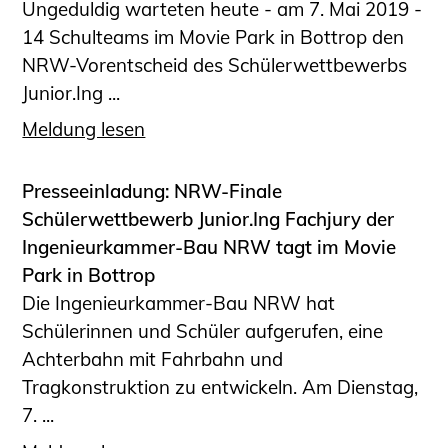
Ungeduldig warteten heute - am 7. Mai 2019 -
Sachkundige für Zustands- und
14 Schulteams im Movie Park in Bottrop den
Funktionsprüfung privater
NRW-Vorentscheid des Schülerwettbewerbs
Abwasserleitungen
Junior.Ing ...
Vereinbarungen mit
Ingenieurkammern
Meldung lesen
Büronachfolge
Zusatzqualifikationen
Presseeinladung: NRW-Finale
Geschützter Bereich
Schülerwettbewerb Junior.Ing Fachjury der
Ingenieurkammer-Bau NRW tagt im Movie
Informationen für Auftraggeber und
Park in Bottrop
Verbraucher
Die Ingenieurkammer-Bau NRW hat
Ingenieursuche (Mitglieder der IK-Bau
Schülerinnen und Schüler aufgerufen, eine
NRW)
Achterbahn mit Fahrbahn und
Fachlisten
Tragkonstruktion zu entwickeln. Am Dienstag,
Bauherren-ABC
7. ...
Informationen für Schülerinnen,