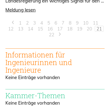
Landesregierung ein wichtiges Signal für den ...
Meldung lesen
<
1
2
3
4
5
6
7
8
9
10
11
12
13
14
15
16
17
18
19
20
21
22
>
Informationen für
Ingenieur
innen und
Ingenieure
Keine Einträge vorhanden
Kammer-Themen
Keine Einträge vorhanden