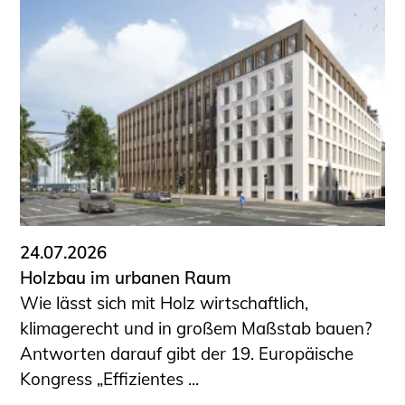
Schüler und Studierende
Projekte für Schülerinnen und Schüler
START.ING. Das Studierenden Praxis-
Programm
Wissenswertes für Studierende
Wettbewerbe für Studierende
BLING.BLING.
Kammer Newsletter
Presse
24.07.2026
Kontakt und Anfahrt
Holzbau im urbanen Raum
Impressum
Wie lässt sich mit Holz wirtschaftlich,
Datenschutz
klimagerecht und in großem Maßstab bauen?
Antworten darauf gibt der 19. Europäische
Ingenieurakademie West
Kongress „Effizientes ...