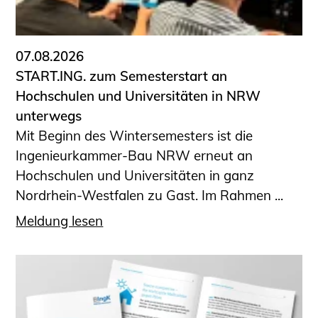
Informationen für Fortbildungsträger
Anträge, Anzeigen, Formulare
07.08.2026
Fortbildung/Seminare
START.ING. zum Semesterstart an
Informationen für Ingenieurinnen
Hochschulen und Universitäten in NRW
und Ingenieure
unterwegs
Recht
Mit Beginn des Wintersemesters ist die
Planungswettbewerbe
Ingenieurkammer-Bau NRW erneut an
Publikationen
Hochschulen und Universitäten in ganz
Stellenbörse
Nordrhein-Westfalen zu Gast. Im Rahmen ...
Staatlich anerkannte Sachverständige
Meldung lesen
Öffentlich bestellte und vereidigte
Sachverständige
Prüfsachverständige
Qualifizierte Tragwerksplaner/-innen
Bauvorlageberechtigte