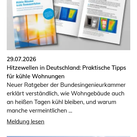
Sachkundige für Zustands- und
Funktionsprüfung privater
Abwasserleitungen
Vereinbarungen mit
Ingenieurkammern
Büronachfolge
Zusatzqualifikationen
29.07.2026
Geschützter Bereich
Hitzewellen in Deutschland: Praktische Tipps
für kühle Wohnungen
Informationen für Auftraggeber und
Neuer Ratgeber der Bundesingenieurkammer
Verbraucher
erklärt verständlich, wie Wohngebäude auch
Ingenieursuche (Mitglieder der IK-Bau
an heißen Tagen kühl bleiben, und warum
NRW)
manche vermeintlichen ...
Fachlisten
Bauherren-ABC
Meldung lesen
Informationen für Schülerinnen,