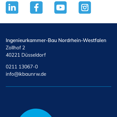
Ingenieurkammer-Bau Nordrhein-Westfalen
Zollhof 2
40221 Düsseldorf
0211 13067-0
nf
kb
nrw
d