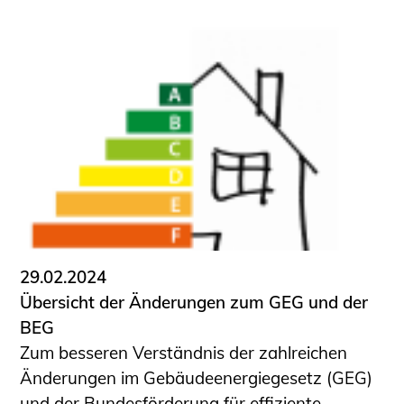
Schüler und Studierende
Projekte für Schülerinnen und Schüler
START.ING. Das Studierenden Praxis-
Programm
Wissenswertes für Studierende
Wettbewerbe für Studierende
BLING.BLING.
Kammer Newsletter
Presse
Kontakt und Anfahrt
29.02.2024
Impressum
Übersicht der Änderungen zum GEG und der
Datenschutz
BEG
Zum besseren Verständnis der zahlreichen
Ingenieurakademie West
Änderungen im Gebäudeenergiegesetz (GEG)
und der Bundesförderung für effiziente