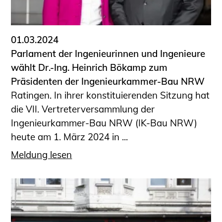
Informationen für Fortbildungsträger
Anträge, Anzeigen, Formulare
01.03.2024
Fortbildung/Seminare
Parlament der Ingenieurinnen und Ingenieure
Informationen für Ingenieurinnen
wählt Dr.-Ing. Heinrich Bökamp zum
und Ingenieure
Präsidenten der Ingenieurkammer-Bau NRW
Recht
Ratingen. In ihrer konstituierenden Sitzung hat
Planungswettbewerbe
die VII. Vertreterversammlung der
Publikationen
Ingenieurkammer-Bau NRW (IK-Bau NRW)
Stellenbörse
heute am 1. März 2024 in ...
Staatlich anerkannte Sachverständige
Meldung lesen
Öffentlich bestellte und vereidigte
Sachverständige
Prüfsachverständige
Qualifizierte Tragwerksplaner/-innen
Bauvorlageberechtigte