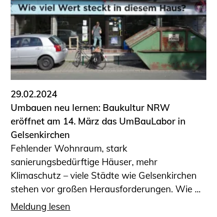
Sachkundige für Zustands- und
Funktionsprüfung privater
Abwasserleitungen
Vereinbarungen mit
Ingenieurkammern
Büronachfolge
Zusatzqualifikationen
29.02.2024
Geschützter Bereich
Umbauen neu lernen: Baukultur NRW
eröffnet am 14. März das UmBauLabor in
Informationen für Auftraggeber und
Gelsenkirchen
Verbraucher
Fehlender Wohnraum, stark
Ingenieursuche (Mitglieder der IK-Bau
sanierungsbedürftige Häuser, mehr
NRW)
Klimaschutz – viele Städte wie Gelsenkirchen
Fachlisten
stehen vor großen Herausforderungen. Wie ...
Bauherren-ABC
Meldung lesen
Informationen für Schülerinnen,