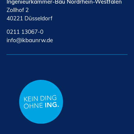
Ingenieurkammer-Bau Nordrhein-Westfalen
Zollhof 2
40221 Düsseldorf
0211 13067-0
nf
kb
nrw
d