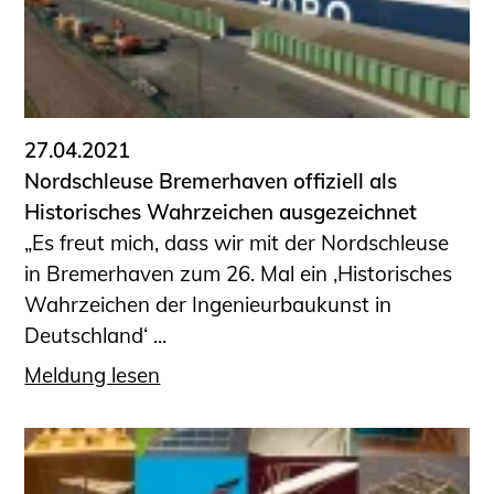
Sachkundige für Zustands- und
Funktionsprüfung privater
Abwasserleitungen
Vereinbarungen mit
Ingenieurkammern
27.04.2021
Büronachfolge
Nordschleuse Bremerhaven offiziell als
Zusatzqualifikationen
Historisches Wahrzeichen ausgezeichnet
Geschützter Bereich
„Es freut mich, dass wir mit der Nordschleuse
in Bremerhaven zum 26. Mal ein ‚Historisches
Informationen für Auftraggeber und
Wahrzeichen der Ingenieurbaukunst in
Verbraucher
Deutschland‘ ...
Ingenieursuche (Mitglieder der IK-Bau
NRW)
Meldung lesen
Fachlisten
Bauherren-ABC
Informationen für Schülerinnen,