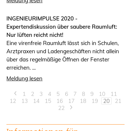
Meldung lesen
INGENIEURIMPULSE 2020 -
Expertendiskussion über saubere Raumluft:
Nur lüften reicht nicht!
Eine virenfreie Raumluft lässt sich in Schulen,
Arztpraxen und Ladengeschäften nicht allein
über das regelmäßige Öffnen der Fenster
erreichen. ...
Meldung lesen
<
1
2
3
4
5
6
7
8
9
10
11
12
13
14
15
16
17
18
19
20
21
22
>