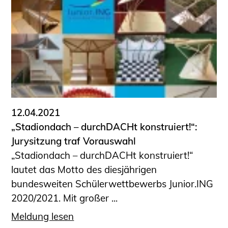
Schüler und Studierende
Projekte für Schülerinnen und Schüler
START.ING. Das Studierenden Praxis-
Programm
Wissenswertes für Studierende
Wettbewerbe für Studierende
BLING.BLING.
Kammer Newsletter
12.04.2021
„Stadiondach – durchDACHt konstruiert!“:
Presse
Jurysitzung traf Vorauswahl
Kontakt und Anfahrt
„Stadiondach – durchDACHt konstruiert!“
Impressum
lautet das Motto des diesjährigen
Datenschutz
bundesweiten Schülerwettbewerbs Junior.ING
2020/2021. Mit großer ...
Ingenieurakademie West
Meldung lesen