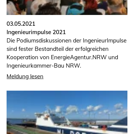
Informationen für Fortbildungsträger
Anträge, Anzeigen, Formulare
03.05.2021
Fortbildung/Seminare
Ingenieurimpulse 2021
Informationen für Ingenieurinnen
Die Podiumsdiskussionen der IngenieurImpulse
und Ingenieure
sind fester Bestandteil der erfolgreichen
Recht
Kooperation von EnergieAgentur.NRW und
Planungswettbewerbe
Ingenieurkammer-Bau NRW.
Publikationen
Meldung lesen
Stellenbörse
Staatlich anerkannte Sachverständige
Öffentlich bestellte und vereidigte
Sachverständige
Prüfsachverständige
Qualifizierte Tragwerksplaner/-innen
Bauvorlageberechtigte