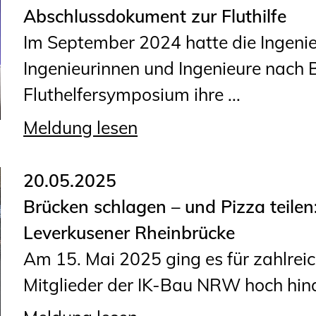
Sachkundige für Zustands- und
Abschlussdokument zur Fluthilfe
Funktionsprüfung privater
Im September 2024 hatte die Inge
Abwasserleitungen
Ingenieurinnen und Ingenieure nach
Vereinbarungen mit
Fluthelfersymposium ihre ...
Ingenieurkammern
Meldung lesen
Büronachfolge
Zusatzqualifikationen
20.05.2025
Brücken schlagen – und Pizza teilen
Leverkusener Rheinbrücke
Am 15. Mai 2025 ging es für zahlrei
Mitglieder der IK-Bau NRW hoch hinau