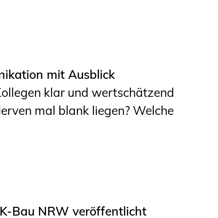
Studierende
BLING.BLING.
Kammer Newsletter
ikation mit Ausblick
Presse
 Kollegen klar und wertschätzend
Kontakt und Anfahrt
erven mal blank liegen? Welche
Impressum
Datenschutz
Ingenieurakademie
West
IK-Bau NRW veröffentlicht