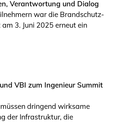
en, Verantwortung und Dialog
Informationen für
eilnehmern war die Brandschutz-
Schülerinnen, Schüler
am 3. Juni 2025 erneut ein
und Studierende
Projekte für
Schülerinnen und
Schüler
START.ING. Das
Studierenden Praxis-
 und VBI zum Ingenieur Summit
Programm
Wissenswertes für
r müssen dringend wirksame
Studierende
 der Infrastruktur, die
Wettbewerbe für