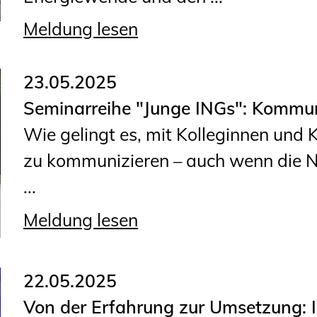
Planungswettbewerbe
Meldung lesen
Publikationen
Stellenbörse
23.05.2025
Seminarreihe "Junge INGs": Kommun
Staatlich anerkannte
Wie gelingt es, mit Kolleginnen und
Sachverständige
zu kommunizieren – auch wenn die N
Öffentlich bestellte und
...
vereidigte Sachverständige
Prüfsachverständige
Meldung lesen
Qualifizierte Tragwerksplaner/-
innen
22.05.2025
Bauvorlageberechtigte
Von der Erfahrung zur Umsetzung: 