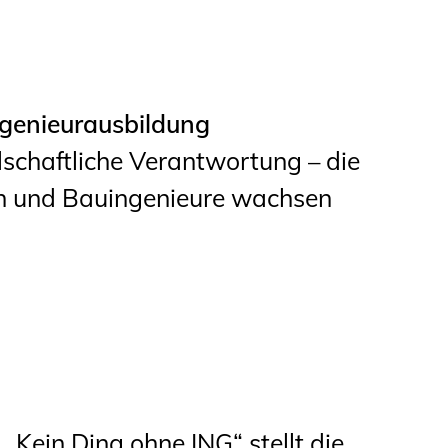
ngenieurausbildung
llschaftliche Verantwortung – die
n und Bauingenieure wachsen
„Kein Ding ohne ING“ stellt die