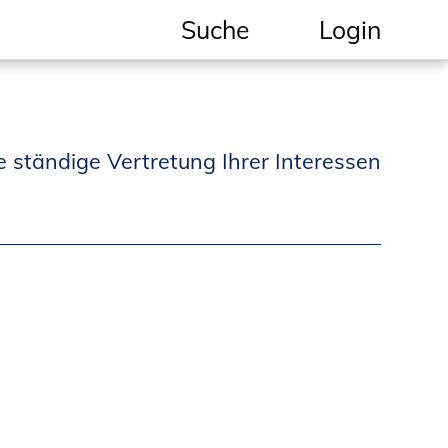
Suche
Login
Geschützter Bereich
Informationen für
e ständige Vertretung Ihrer Interessen
Auftraggeber und
Verbraucher
Ingenieursuche
(Mitglieder der IK-Bau
NRW)
Fachlisten
Bauherren-ABC