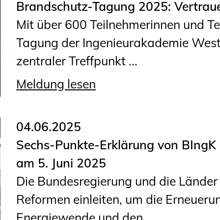
Brandschutz-Tagung 2025: Vertrau
Geschäftsstelle
Mit über 600 Teilnehmerinnen und T
Mitgliedschaft
Tagung der Ingenieurakademie West 
Veranstaltungsformate
zentraler Treffpunkt ...
Unsere Publikationen
Informationen für
Meldung lesen
Fortbildungsträger
04.06.2025
Anträge, Anzeigen, Formulare
Sechs-Punkte-Erklärung von BIngK
Fortbildung/Seminare
am 5. Juni 2025
Informationen für
Die Bundesregierung und die Lände
Ingenieurinnen und Ingenieure
Reformen einleiten, um die Erneuerung
Recht
Energiewende und den ...