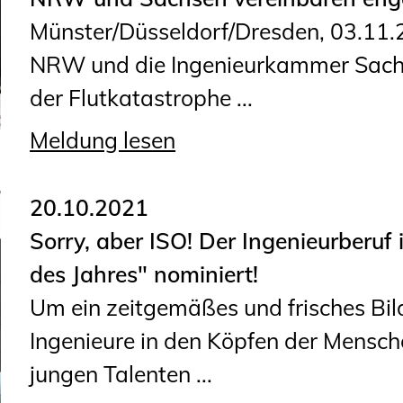
Sachkundige für Zustands- und
Münster/Düsseldorf/Dresden, 03.11
Funktionsprüfung privater
NRW und die Ingenieurkammer Sachs
Abwasserleitungen
der Flutkatastrophe ...
Vereinbarungen mit
Ingenieurkammern
Meldung lesen
Büronachfolge
Zusatzqualifikationen
20.10.2021
Sorry, aber ISO! Der Ingenieurberuf 
des Jahres" nominiert!
Um ein zeitgemäßes und frisches Bil
Ingenieure in den Köpfen der Mensch
jungen Talenten ...