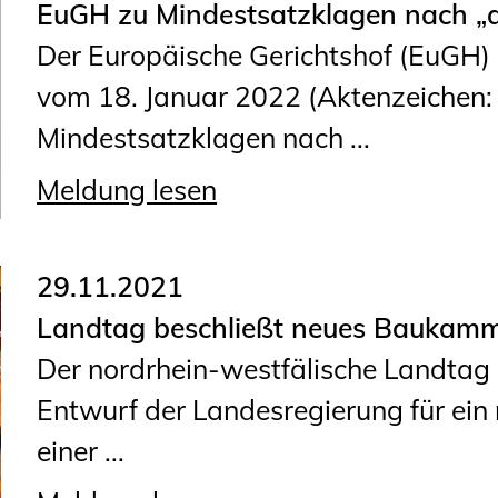
EuGH zu Mindestsatzklagen nach „
Geschäftsstelle
Der Europäische Gerichtshof (EuGH) h
Mitgliedschaft
vom 18. Januar 2022 (Aktenzeichen:
Veranstaltungsformate
Mindestsatzklagen nach ...
Unsere Publikationen
Informationen für
Meldung lesen
Fortbildungsträger
29.11.2021
Anträge, Anzeigen, Formulare
Landtag beschließt neues Baukam
Fortbildung/Seminare
Der nordrhein-westfälische Landta
Informationen für
Entwurf der Landesregierung für ei
Ingenieurinnen und Ingenieure
einer ...
Recht