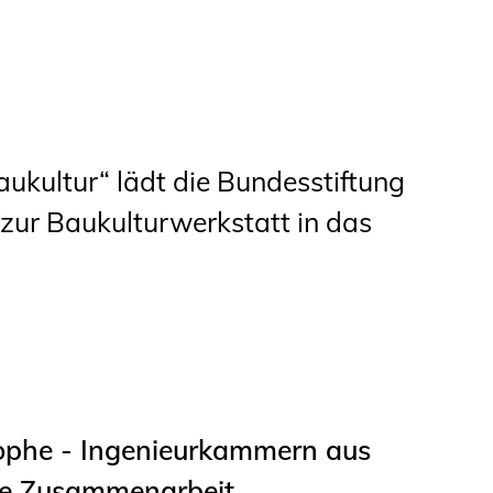
Studierende
BLING.BLING.
Kammer Newsletter
kultur“ lädt die Bundesstiftung
Presse
zur Baukulturwerkstatt in das
Kontakt und Anfahrt
Impressum
Datenschutz
Ingenieurakademie
ophe - Ingenieurkammern aus
West
e Zusammenarbeit