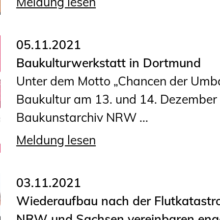
Meldung lesen
Planungswettbewerbe
Publikationen
05.11.2021
Stellenbörse
Baukulturwerkstatt in Dortmund
Staatlich anerkannte
Unter dem Motto „Chancen der Umbau
Sachverständige
Baukultur am 13. und 14. Dezember 
Öffentlich bestellte und
Baukunstarchiv NRW ...
vereidigte Sachverständige
Meldung lesen
Prüfsachverständige
Qualifizierte Tragwerksplaner/-
03.11.2021
innen
Wiederaufbau nach der Flutkatastr
Bauvorlageberechtigte
NRW und Sachsen vereinbaren eng