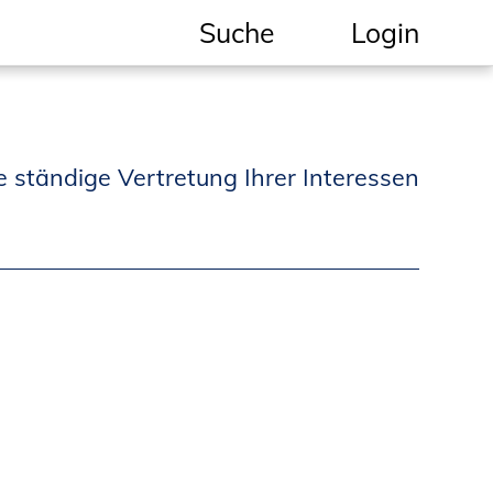
Suche
Login
Geschützter Bereich
Informationen für
e ständige Vertretung Ihrer Interessen
Auftraggeber und
Verbraucher
Ingenieursuche
(Mitglieder der IK-Bau
NRW)
Fachlisten
Bauherren-ABC