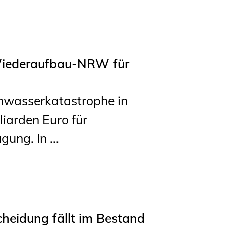
 Wiederaufbau-NRW für
hwasserkatastrophe in
liarden Euro für
ng. In ...
cheidung fällt im Bestand