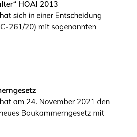
alter“ HOAI 2013
Informationen für
at sich in einer Entscheidung
Schülerinnen, Schüler
 C‑261/20) mit sogenannten
und Studierende
Projekte für
Schülerinnen und
Schüler
START.ING. Das
Studierenden Praxis-
merngesetz
Programm
g hat am 24. November 2021 den
Wissenswertes für
n neues Baukammerngesetz mit
Studierende
Wettbewerbe für